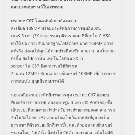
และประสบการณ์ในภาพรวม
realme C67
โดดเด่นด้วยกล้องความ
ละเอียด
108MP
พร้อมประสิทธิภาพการซูมอินเซ็
น
เซอร์
3
เท่า (
3X In-sensor)
ตัวแรกและดีที่สุดใน
C
ซีรีส์
ทำให้
C67
รองรับมาตรฐานไฟล์ภาพขนาด
108MP
อย่าง
แท้จริง ส่งผลให้คุณได้ภาพถ่ายที่คมชัด สวยงาม สดใสมาก
ยิ่งขึ้น ยิ่งไปกว่านั้น เทคโนโลยีซูม
3X In-
sensor
ใน
C67
ยังสามารถใช้พิกเซล
จำนวน
12MP
บริเวณกลางเซ็นเซอร์
108MP
เพื่อการถ่าย
ภาพแบบไม่สูญเสียคุ
ณภาพได้
นอกเหนือจากประสิทธิภาพการซูม
realme C67
ยังมอบ
ฟีเจอร์การถ่ายภาพบุ
คคลแบบซูม
3
เท่า (
3X Portrait)
ซึ่ง
เป็นระยะที่สวยงามกว่าสำหรั
บการถ่ายภาพบุคคล สามารถ
จับโฟกัสได้อย่างชัดเจน พร้อมโบเก้ฉากหลังที่ดูสวยเป็
น
ธรรมชาติด้วยระยะลึกที่มากขึ้น และด้วยขนาดเซ็นเซอร์
ขนาดใหญ่
1.67
นิ้ว จึงทำให้
C67
ถ่ายภาพกลางคืนได้ดีที่