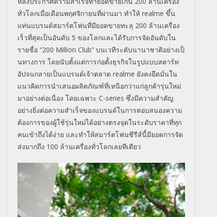
หลังประกาศความสำเร็
จทำยอดขายเกิน
200
ล้านเครื่อง
ทั่วโลกเมื่อเดื
อนพฤศจิกายนที่ผ่านมา ทำให้
realme
ขึ้น
แท่นแบรนด์สมาร์ตโฟนที่มี
ยอดขายทะลุ
200
ล้านเครื่อง
เร็วที่สุดเป็นอันดั
บ
5
ของโลกและได้รับการจัดอันดั
บใน
รายชื่อ
“200 Million Club”
บนเวทีระดับนานาชาติอย่างเป็
นทางการ โดยนับตั้งแต่การก่อตั้งธุรกิ
จในรูปแบบสตาร์ท
อัปจนกลายเป็
นแบรนด์เจ้าตลาด
realme
ยังคงยึดมั่นใน
แนวคิ
ดการนำเสนอผลิตภัณฑ์ที่เหนือกว่
าแก่ลูกค้ารุ่นใหม่
มาอย่างต่
อเนื่อง โดยเฉพาะ
C-series
ซึ่งมีความสำคัญ
อย่างยิ่งต่
อความสำเร็จของแบรนด์
ในการตอบสนองความ
ต้องการของผู้
ใช้รุ่นใหม่ได้อย่างตรงจุ
ดในระดับราคาที่ทุก
คนเข้าถึงได้
ง่าย และทำให้สมาร์ตโฟนซีรีส์นี้มี
ยอดการจัด
ส่งมากถึง
100
ล้านเครื่องทั่วโลกเลยทีเดียว