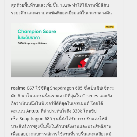
สุดด้
วยพื้นที่รับแสงเพิ่มขึ้น
132%
ทำให้ได้ภาพที่มีสีสัน
ระยะลึก และความคมชัดที่ยอดเยี่ยมแม้
ในเวลากลางคืน
realme C67
ใช้ซีพียู
Snapdragon 685
ซึ่งเป็นชิปเซ็ตระ
ดับ
6
นาโนเมตรครั้งแรกและดีที่สุดใน
C-series
และยัง
ถือว่าเป็นหนึ่งในฟีเจอร์
ที่ดีที่สุดในเซกเมนต์ โดยได้
คะแนน
Antutu
ที่น่าประทับใจถึง
330k
โดยชิป
เซ็ต
Snapdragon 685
รุ่นนี้ยังได้รับการปรับแต่งให้
มี
ประสิทธิภาพสูงขึ้นทั้งในด้
านพลังงานและประสิทธิภาพ
เพื่อมอบประสบการณ์การใช้งานที่
ราบรื่นและเสถียรแม้