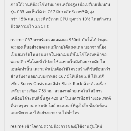
ภายใต้งานที่
ต้องใช้ทรัพยากรเครื่องสูง เมื่อเปรียบเทียบกับ
รุ่น
C55
จะเห็นได้ว่า
C67
มีประสิทธิภาพซีพียูสูง
กว่า
15%
และประสิทธิภาพ
GPU
สูงกว่า
10%
โดยทำงาน
ด้วยความเร็ว
2.8GHz
realme C67 มาพร้อมจอแสดงผล 950nit มั่นใจได้ว่าคุณ
จะมองเห็นอย่างชัดเจนแม้ภายใต้แสงแดด นอกจากนี้ยัง
เป็นสมาร์ตโฟนรุ่นแรกในเซกเมนต์ที่ไม่ใช้โครงหน้าจอ
พลาสติก ซึ่งโดยทั่วไปจะใช้เฉพาะในมือถือธงระดับ ไฮ
เอนด์เท่านั้น เพราะจำเป็นต้องใช้โครงสร้างที่ซับซ้อนกว่า
สำหรับงานออกแบบฝาหลัง C67 มีให้เลือก 2 สี ได้แก่สี
เขียว Sunny Oasis และสีดำ Black Rock ด้วยตัวเครื่อง
เพรียวบางเพียง 7.59 มม. สวยงามด้วยเทคโนโลยีการ
เคลือบไล่ระดับสีขั้นสูง 420 นาโนเมตรเพื่อสร้างเอฟเฟกต์
ที่น่าหรูหราน่าประทับใจด้วยเลเยอร์ที่ดูล้ำลึก ซึ่งสะท้อน
และหักเหแสงได้อย่างสวยงามไม่ซ้ำใคร
realme เข้าใจตามความต้องการของผู้ใช้งานรุ่นใหม่