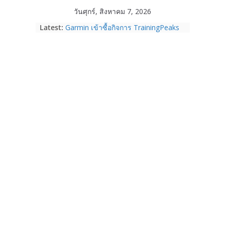
Skip
วันศุกร์, สิงหาคม 7, 2026
to
Latest:
Garmin เข้าซื้อกิจการ TrainingPeaks
content
และ TrainHeroic เสริมความแข็งแกร่ง
ให้กับอีโคซิสเต็มด้านฟิตเนส ไตรมาส 2
ปี 2569 โต 25%
Fortinet ยกระดับ FortiEndpoint เสริม
ความปลอดภัยให้องค์กร รองรับการใช้
งาน AI อย่างมั่นใจ
Samsung พูดภาษาเดียวกับผู้บริโภค
เปิดพื้นที่ให้ผู้กำกับ Gen Z สร้างภาพจำ
ใหม่ของ Galaxy Z Series
Nothing Ear (3a) หูฟัง True Wireless
ราคา 3,999 บาท และสมาร์ตโฟน
Nothing Phone (4b) ราคา 13,999
บาท
เปิดตัว “Quantum Club Thailand” ผนึก
ภาครัฐ–เอกชน–นักวิจัย วางรากฐาน
ระบบนิเวศควอนตัมไทย เชื่อมงานวิจัยสู่
การใช้จริงในภาคอุตสาหกรรม