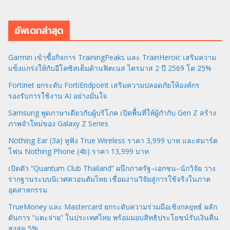
อัพเดทล่าสุด
Garmin เข้าซื้อกิจการ TrainingPeaks และ TrainHeroic เสริมความ
แข็งแกร่งให้กับอีโคซิสเต็มด้านฟิตเนส ไตรมาส 2 ปี 2569 โต 25%
Fortinet ยกระดับ FortiEndpoint เสริมความปลอดภัยให้องค์กร
รองรับการใช้งาน AI อย่างมั่นใจ
Samsung พูดภาษาเดียวกับผู้บริโภค เปิดพื้นที่ให้ผู้กำกับ Gen Z สร้าง
ภาพจำใหม่ของ Galaxy Z Series
Nothing Ear (3a) หูฟัง True Wireless ราคา 3,999 บาท และสมาร์ต
โฟน Nothing Phone (4b) ราคา 13,999 บาท
เปิดตัว “Quantum Club Thailand” ผนึกภาครัฐ–เอกชน–นักวิจัย วาง
รากฐานระบบนิเวศควอนตัมไทย เชื่อมงานวิจัยสู่การใช้จริงในภาค
อุตสาหกรรม
TrueMoney และ Mastercard ยกระดับความร่วมมือเชิงกลยุทธ์ ผลัก
ดันการ “แตะจ่าย” ในประเทศไทย พร้อมมอบสิทธิประโยชน์รับเงินคืน
สูงสุด 5%