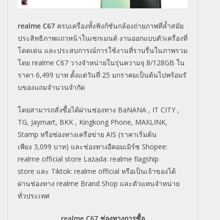
realme C67
ครบเครื่องทั้งฟังก์ชันกล้องถ่
ายภาพที่ล้ำสมัย
ประสิทธิภาพแถวหน้าในเซกเมนต์ งานออกแบบตัวเครื่องที่
โดดเด่น และประสบการณ์การใช้งานที่ราบรื่
นในภาพรวม
โดย
realme C67
วางจำหน่ายในรุ่นความจุ
8/128GB
ใน
ราคา
6,499
บาท ตั้งแต่วันที่
25
มกราคมเป็นต้นไปพร้อมรั
บของแถมจำนวนจำกัด
โดยสามารถสั่งซื้อได้ผ่านช่
องทาง
BaNANA , IT CITY ,
TG, Jaymart, BKK , Kingkong Phone, MAXLINK,
Stamp
หรือช่องทางเครือข่าย
AIS (
ราคาเริ่มต้น
เพียง
3,099
บาท) และช่องทางอีคอมเมิร์ซ
Shopee:
realme official store Lazada: realme flagship
store
และ
Tiktok: realme official
หรือเป็นเจ้าของได้
ผ่านช่องทาง
realme Brand Shop
และตัวแทนจำหน่าย
ทั่วประเทศ
realme C67 ช่องทางการซื้อ