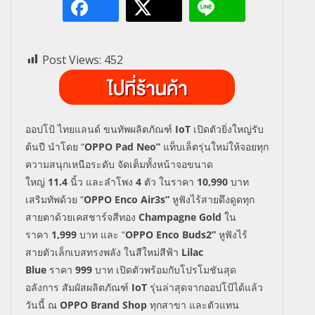
Post Views:
452
ออปโป้ ไทยแลนด์ ขนทัพผลิตภัณฑ์
IoT
เปิดตัวยิ่งใหญ่รับ
ต้นปี นำโดย “
OPPO Pad Neo”
แท็บเล็ตรุ่นใหม่ให้จอยทุก
ความสนุกเหนือระดับ จัดเต็มทั้งหน้าจอขนาด
ใหญ่
11.4
นิ้ว และลำโพง
4
ตัว ในราคา
10,990
บาท
เสริมทัพด้วย “
OPPO Enco Air3s”
หูฟังไร้สายดึงดูดทุก
สายตาด้วยเคสชาร์จสีทอง
Champagne Gold
ใน
ราคา
1,999
บาท และ “
OPPO Enco Buds2”
หูฟังไร้
สายตัวเล็กเบสทรงพลัง ในสีใหม่สีฟ้า
Lilac
Blue
ราคา
999
บาท เปิดตัวพร้อมกับโปรโมชันสุด
อลังการ สัมผัสผลิตภัณฑ์
IoT
รุ่นล่าสุดจากออปโป้ได้แล้ว
วันนี้ ณ
OPPO Brand Shop
ทุกสาขา และตัวแทน