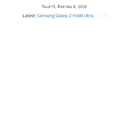
Skip
วันเสาร์, สิงหาคม 8, 2026
to
Latest:
Samsung Galaxy Z Fold8 Ultra,
content
Fold8, Flip8, Watch Ultra2 และ
Watch9 ประกาศความสำเร็จ ยอดสั่ง
จองทั่วโลกโตเกิน 30%
HUAWEI Pura 90s Series 5G+ ซื้อกับ
True 5G ลดสูงสุด 19,400 บาท พร้อม
สิทธิพิเศษครบครันทั้งความบันเทิง และ
บริการหลังการขาย
TrueVisions ชวนคนไทยส่งใจเชียร์
“เนเน่ รอยัล” บนเวทีโลก ร่วมลุ้นทุก
โมเมนต์สำคัญใน AMERICA’S GOT
TALENT SEASON 21
realme เตรียมฉลองครบรอบแบรนด์กับ
“828 Fan Festival 2026” ภายใต้คอน
เซ็ปต์ “Make Your Passion Real”
OPPO Reno16 5G มาพร้อมความจุใหม่
12GB+512GB เปิดคอลเลกชันพร้อม
เพื่อนซี้ไอคอนิกคนล่าสุด Pingu Limited
Edition เติมความน่ารักทุกโมเมนต์