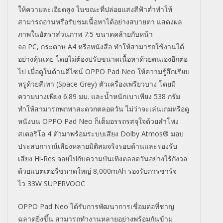
ให้ความละเอียดสูง ในขณะที่ปล่อยแสงสีฟ้าต่ำทำให้
สามารถอ่านหรือรับชมเนื้อหาได้อย่างสบายตา แสดงผล
ภาพในอัตราส่วนภาพ
7:5
ขนาดคล้ายกับหน้า
จอ
PC,
กระดาษ
A4
หรือหนังสือ ทำให้สามารถใช้งานได้
อย่างคุ้นเคย โดยไม่ต้องปรับขนาดเนื้อหาด้วยตนเองอีกต่อ
ไป เมื่อดูในด้านดีไซน์
OPPO Pad Neo
ให้ความรู้สึกเรียบ
หรูด้วยสีเทา (
Space Grey)
ตัวเครื่องเพรียวบาง โดยมี
ความบางเพียง
6.89
มม. และน้ำหนักเบาเพียง
538
กรัม
ทำให้สามารถพกพาสะดวกตลอดวัน ไม่ว่าจะเล่นเกมหรือดู
หนังบน
OPPO Pad Neo
ก็เต็มอรรถรสจุใจด้วยลำโพง
สเตอริโอ
4
ตัวมาพร้อมระบบเสียง
Dolby Atmos®
มอบ
ประสบการณ์เสียงหลายมิติสมจริงรอบด้านและรองรับ
เสียง
Hi-Res
จอยไปกับความบันเทิงตลอดวันอย่างไร้กังวล
ด้วยแบตเตอรี่ขนาดใหญ่
8,000mAh
รองรับการชาร์จ
ไว
33W SUPERVOOC
OPPO Pad Neo
ได้รับการพัฒนาการเชื่อมต่อที่ชาญ
ฉลาดยิ่งขึ้น สามารถทำงานหลายอย่างพร้อมกันข้าม