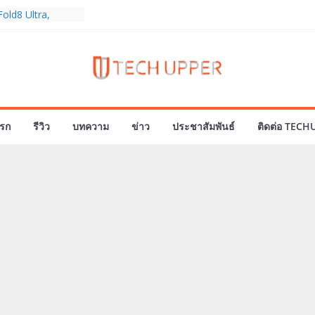
old8 Ultra,
 Ultra2 และ
ำเร็จ ยอดสั่ง
0%
ies 5G+ ซื้อกับ
9,400 บาท พร้อม
้งความบันเทิง และ
รก
รีวิว
บทความ
ข่าว
ประชาสัมพันธ์
ติดต่อ TECH
ทยส่งใจเชียร์
ลก ร่วมลุ้นทุก
MERICA’S GOT
1
ครบรอบแบรนด์กับ
2026” ภายใต้คอน
assion Real”
พร้อมความจุใหม่
ลเลกชันพร้อม
าสุด Pingu Limited
รักทุกโมเมนต์