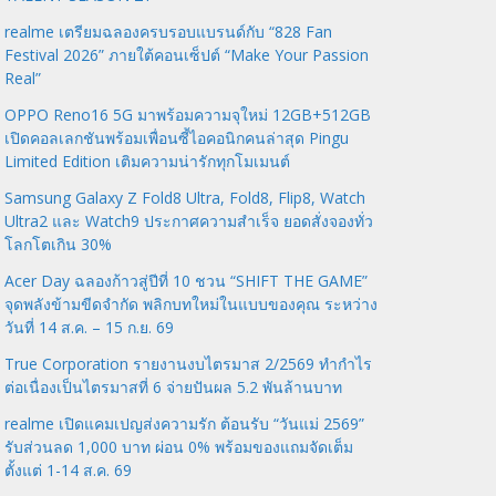
realme เตรียมฉลองครบรอบแบรนด์กับ “828 Fan
Festival 2026” ภายใต้คอนเซ็ปต์ “Make Your Passion
Real”
OPPO Reno16 5G มาพร้อมความจุใหม่ 12GB+512GB
เปิดคอลเลกชันพร้อมเพื่อนซี้ไอคอนิกคนล่าสุด Pingu
Limited Edition เติมความน่ารักทุกโมเมนต์
Samsung Galaxy Z Fold8 Ultra, Fold8, Flip8, Watch
Ultra2 และ Watch9 ประกาศความสำเร็จ ยอดสั่งจองทั่ว
โลกโตเกิน 30%
Acer Day ฉลองก้าวสู่ปีที่ 10 ชวน “SHIFT THE GAME”
จุดพลังข้ามขีดจำกัด พลิกบทใหม่ในแบบของคุณ ระหว่าง
วันที่ 14 ส.ค. – 15 ก.ย. 69
True Corporation รายงานงบไตรมาส 2/2569 ทำกำไร
ต่อเนื่องเป็นไตรมาสที่ 6 จ่ายปันผล 5.2 พันล้านบาท
realme เปิดแคมเปญส่งความรัก ต้อนรับ “วันแม่ 2569”
รับส่วนลด 1,000 บาท ผ่อน 0% พร้อมของแถมจัดเต็ม
ตั้งแต่ 1-14 ส.ค. 69