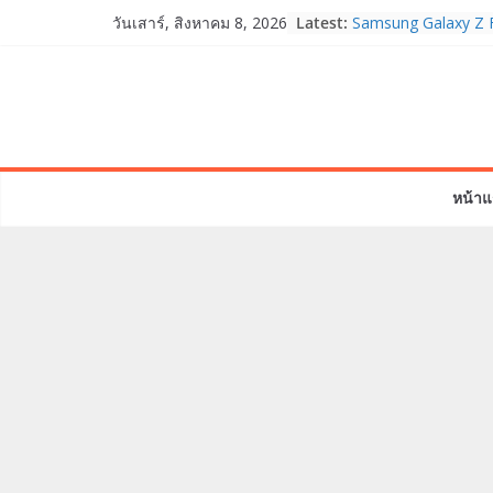
Skip
Latest:
Samsung Galaxy Z F
วันเสาร์, สิงหาคม 8, 2026
to
Fold8, Flip8, Watch
Watch9 ประกาศความส
content
จองทั่วโลกโตเกิน 3
HUAWEI Pura 90s Ser
True 5G ลดสูงสุด 1
สิทธิพิเศษครบครันทั
บริการหลังการขาย
หน้าแ
TrueVisions ชวนคนไ
“เนเน่ รอยัล” บนเวทีโ
โมเมนต์สำคัญใน A
TALENT SEASON 2
realme เตรียมฉลอง
“828 Fan Festival 
เซ็ปต์ “Make Your P
OPPO Reno16 5G มา
12GB+512GB เปิดคอ
เพื่อนซี้ไอคอนิกคนล่
Edition เติมความน่า