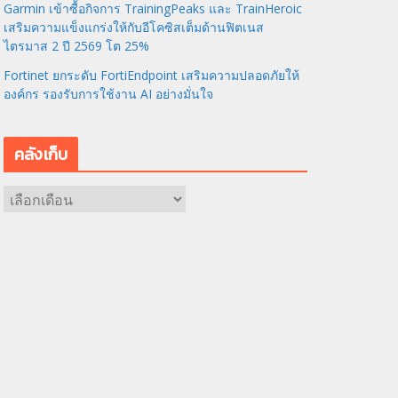
Garmin เข้าซื้อกิจการ TrainingPeaks และ TrainHeroic
เสริมความแข็งแกร่งให้กับอีโคซิสเต็มด้านฟิตเนส
ไตรมาส 2 ปี 2569 โต 25%
Fortinet ยกระดับ FortiEndpoint เสริมความปลอดภัยให้
องค์กร รองรับการใช้งาน AI อย่างมั่นใจ
คลังเก็บ
ค
ลั
ง
เ
ก็
บ