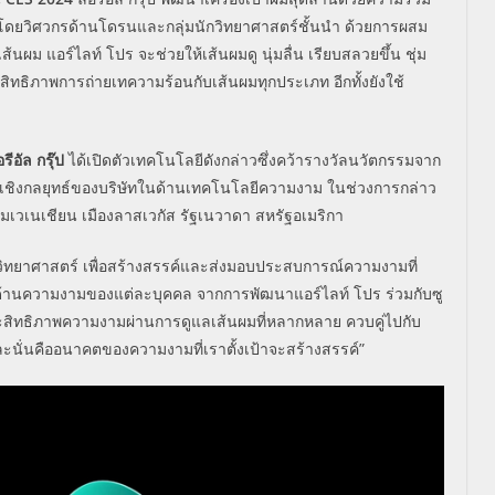
ตั้งโดยวิศวกรด้านโดรนและกลุ่มนักวิทยาศาสตร์ชั้นนำ ด้วยการผสม
ผม แอร์ไลท์ โปร จะช่วยให้เส้นผมดู นุ่มลื่น เรียบสลวยขึ้น ชุ่ม
ระสิทธิภาพการถ่ายเทความร้อนกับเส้นผมทุกประเภท อีกทั้งยังใช้
รีอัล กรุ๊ป
ได้เปิดตัวเทคโนโลยีดังกล่าวซึ่งคว้ารางวัลนวัตกรรมจาก
นเชิงกลยุทธ์ของบริษัทในด้านเทคโนโลยีความงาม ในช่วงการกล่าว
เวเนเชียน เมืองลาสเวกัส รัฐเนวาดา สหรัฐอเมริกา
จากวิทยาศาสตร์ เพื่อสร้างสรรค์และส่งมอบประสบการณ์ความงามที่
นาด้านความงามของแต่ละบุคคล จากการพัฒนาแอร์ไลท์ โปร ร่วมกับซู
มประสิทธิภาพความงามผ่านการดูแลเส้นผมที่หลากหลาย ควบคู่ไปกับ
ะนั่นคืออนาคตของความงามที่เราตั้งเป้าจะสร้างสรรค์
”