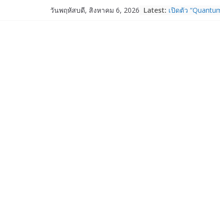
Skip
Latest:
เปิดตัว “Quantum
วันพฤหัสบดี, สิงหาคม 6, 2026
to
ภาครัฐ–เอกชน–น
ระบบนิเวศควอนตัม
content
การใช้จริงในภา
Garmin เข้าซื้อก
และ TrainHeroic
ให้กับอีโคซิสเต็
ปี 2569 โต 25%
Fortinet ยกระดับ
ความปลอดภัยให้อ
งาน AI อย่างมั่นใ
Samsung พูดภาษา
เปิดพื้นที่ให้ผู้
ใหม่ของ Galaxy 
Nothing Ear (3a)
ราคา 3,999 บา
Nothing Phone 
บาท