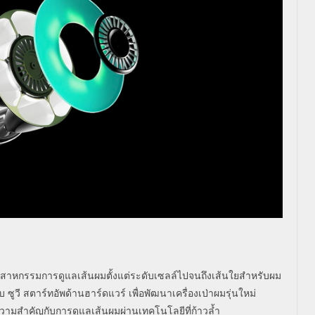
ะอุตสาหกรรมการดูแลเส้นผมตั้งแต่ระดับเซลล์ไปจนถึงเส้นใยสำหรับผม
ซูวี สตาร์ทอัพด้านฮาร์ดแวร์ เพื่อพัฒนาเครื่องเป่าผมรุ่นใหม่
้ความสำคัญกับการดูแลเส้นผมผ่านเทคโนโลยีที่ก้าวล้ำ