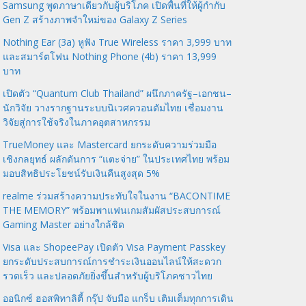
Samsung พูดภาษาเดียวกับผู้บริโภค เปิดพื้นที่ให้ผู้กำกับ
Gen Z สร้างภาพจำใหม่ของ Galaxy Z Series
Nothing Ear (3a) หูฟัง True Wireless ราคา 3,999 บาท
และสมาร์ตโฟน Nothing Phone (4b) ราคา 13,999
บาท
เปิดตัว “Quantum Club Thailand” ผนึกภาครัฐ–เอกชน–
นักวิจัย วางรากฐานระบบนิเวศควอนตัมไทย เชื่อมงาน
วิจัยสู่การใช้จริงในภาคอุตสาหกรรม
TrueMoney และ Mastercard ยกระดับความร่วมมือ
เชิงกลยุทธ์ ผลักดันการ “แตะจ่าย” ในประเทศไทย พร้อม
มอบสิทธิประโยชน์รับเงินคืนสูงสุด 5%
realme ร่วมสร้างความประทับใจในงาน “BACONTIME
THE MEMORY” พร้อมพาแฟนเกมสัมผัสประสบการณ์
Gaming Master อย่างใกล้ชิด
Visa และ ShopeePay เปิดตัว Visa Payment Passkey
ยกระดับประสบการณ์การชำระเงินออนไลน์ให้สะดวก
รวดเร็ว และปลอดภัยยิ่งขึ้นสำหรับผู้บริโภคชาวไทย
ออนิกซ์ ฮอสพิทาลิตี้ กรุ๊ป จับมือ แกร็บ เติมเต็มทุกการเดิน