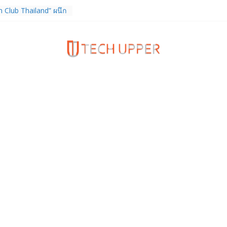
 Club Thailand” ผนึก
ักวิจัย วางรากฐาน
ไทย เชื่อมงานวิจัยสู่
คอุตสาหกรรม
ิจการ TrainingPeaks
 เสริมความแข็งแกร่ง
มด้านฟิตเนส ไตรมาส 2
 FortiEndpoint เสริม
งค์กร รองรับการใช้
จ
เดียวกับผู้บริโภค
กำกับ Gen Z สร้างภาพจำ
Z Series
 หูฟัง True Wireless
ท และสมาร์ตโฟน
(4b) ราคา 13,999