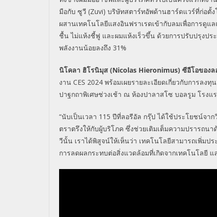
มือกับ ซูวี (
Zuvi)
บริษัทสตาร์ทอัพด้านฮาร์ดแวร์ที่ก่อ
ผสานเทคโนโลยีแสงอินฟราเรดเข้ากับลมเพื่อการดูแลเส้น
ชื้น ไม่แห้งชี้ฟู และผมแห้งเร็วขึ้น ด้วยการปรับปรุงป
พลังงานน้อยลงถึง 31%
นิโคลา ฮิโรนิมุส (
Nicolas Hieronimus)
ซีอีโอของลอ
งาน
CES 2024
พร้อมเผยรายละเอียดเกี่ยวกับการลงทุ
ปาฐกถาพิเศษช่วงเช้า ณ ห้องปาลาสโซ บอลรูม โรงแรม
“
นับเป็นเวลา
115
ปีที่ลอรีอัล กรุ๊ป ได้ใช้ประโยชน์
ตราตรึงให้กับผู้บริโภค ซึ่งช่วยเติมเต็มความปรารถ
วีนั้น เราได้พิสูจน์ให้เห็นว่า เทคโนโลยีสามารถเพิ่
การลดผลกระทบต่อสิ่งแวดล้อมที่เกิดจากเทคโนโลยี แล