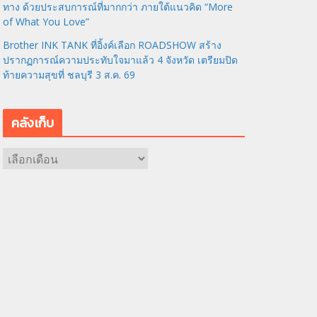
ทาง ด้วยประสบการณ์ที่มากกว่า ภายใต้แนวคิด “More
of What You Love”
Brother INK TANK ที่อิ้งค์เลือก ROADSHOW สร้าง
ปรากฏการณ์ความประทับใจมาแล้ว 4 จังหวัด เตรียมปิด
ท้ายความสุขที่ ชลบุรี 3 ส.ค. 69
คลังเก็บ
ค
ลั
ง
เ
ก็
บ