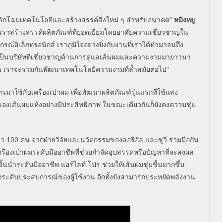
รพลิกโฉมเทคโนโลยีและสร้างสรรค์สิ่งใหม่ ๆ สำหรับอนาคต”
หมิงหยู
เราสร้างสรรค์ผลิตภัณฑ์ที่ยอดเยี่ยมโดยอาศัยความเชี่ยวชาญใน
ิเล็กทรอนิกส์ เราภูมิใจอย่างยิ่งกับงานที่เราได้ทำมาจนถึง
ซึ่งเป็นบริษัทที่เชี่ยวชาญด้านการดูแลเส้นผมและความงามมายาวนา
ั้น เราจะร่วมกันพัฒนาเทคโนโลยีความงามที่ล้ำสมัยต่อไป”
ัตรมาใช้กับเครื่องเป่าผม เพื่อพัฒนาผลิตภัณฑ์รุ่นแรกที่ใช้แสง
กของเส้นผมแห้งอย่างมีประสิทธิภาพ ในขณะเดียวกันก็ยังคงความชุ่ม
่า
100
คน จากฝ่ายวิจัยและนวัตกรรมของลอรีอัล และซูวี ร่วมมือกัน
่องเป่าผมระดับมืออาชีพที่ช่วยกำจัดอุปสรรคหรือปัญหาที่จะส่งผล
้นนำระดับมืออาชีพ แอร์ไลท์ โปร ช่วยให้เส้นผมชุ่มชื้นมากขึ้น
ยกระดับประสบการณ์ของผู้ใช้งาน อีกทั้งยังสามารถประหยัดพลังงาน