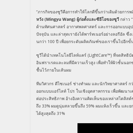
“
ภารกิจของซูวีคือการทำให้โลกดีขึ้นกว่าเดิมด้วยกา
หวัง (
Mingyu Wang)
ผู้ก่อตั้งและซีอีโอของซูวี
กล่าว “
ด้านทัศนศาสตร์ อากาศพลศาสตร์ และการออกแบบอุปกรณ์อ
ปัจจุบัน และล่าสุดเรายังได้พาร์ทเนอร์อย่างลอรีอัล 
นกว่า
100
ปี เพื่อยกระดับผลิตภัณฑ์ของเราขึ้นไปอีกข
ซูวีได้นำเทคโนโลยีไลท์แคร์ (
LightCare™)
ที่จดสิทธิบ
อินฟราเรดและลมที่มีความเร็วสูง เพื่อทำให้ผิวชั้นนอ
ชื้นไว้ภายในเส้นผม
ทีมวิศวกร ดีไซเนอร์ ช่างทำผม และนักวิทยาศาสตร์ กว
ออกแบบแอร์ไลท์ โปร ในเชิงอุตสาหกรรม เพื่อพัฒนาเครื
ต่อประสิทธิภาพ อ้างอิงความคิดเห็นของเหล่าสไตลิสต์ชั
ถึง
33%
ผมดูนุ่มสลวยขึ้นถึง
59%
ผมแห้งเร็วขึ้น และ
ได้สูงสุดถึง
31%