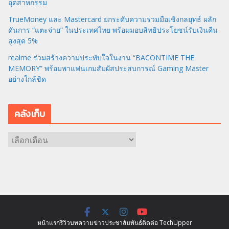
อุตสาหกรรม
TrueMoney และ Mastercard ยกระดับความร่วมมือเชิงกลยุทธ์ ผลัก
ดันการ “แตะจ่าย” ในประเทศไทย พร้อมมอบสิทธิประโยชน์รับเงินคืน
สูงสุด 5%
realme ร่วมสร้างความประทับใจในงาน “BACONTIME THE
MEMORY” พร้อมพาแฟนเกมสัมผัสประสบการณ์ Gaming Master
อย่างใกล้ชิด
คลังเก็บ
ค
ลั
ง
เ
ก็
บ
หน้าแรก
รีวิว
บทความ
ข่าว
ประชาสัมพันธ์
ติดต่อ TechUpper