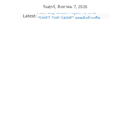
Skip
วันศุกร์, สิงหาคม 7, 2026
to
Acer Day ฉลองก้าวสู่ปีที่ 10 ชวน
Latest:
content
“SHIFT THE GAME” จุดพลังข้ามขีด
จำกัด พลิกบทใหม่ในแบบของคุณ
ระหว่างวันที่ 14 ส.ค. – 15 ก.ย. 69
True Corporation รายงานงบไตรมาส
2/2569 ทำกำไรต่อเนื่องเป็นไตรมาสที่ 6
จ่ายปันผล 5.2 พันล้านบาท
realme เปิดแคมเปญส่งความรัก ต้อนรับ
“วันแม่ 2569” รับส่วนลด 1,000 บาท
ผ่อน 0% พร้อมของแถมจัดเต็ม ตั้งแต่ 1-
14 ส.ค. 69
Garmin เข้าซื้อกิจการ TrainingPeaks
และ TrainHeroic เสริมความแข็งแกร่ง
ให้กับอีโคซิสเต็มด้านฟิตเนส ไตรมาส 2
ปี 2569 โต 25%
Fortinet ยกระดับ FortiEndpoint เสริม
ความปลอดภัยให้องค์กร รองรับการใช้
งาน AI อย่างมั่นใจ