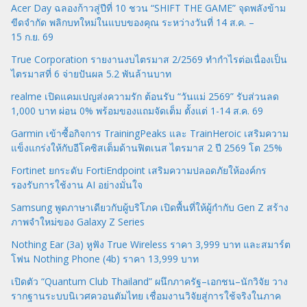
Acer Day ฉลองก้าวสู่ปีที่ 10 ชวน “SHIFT THE GAME” จุดพลังข้าม
ขีดจำกัด พลิกบทใหม่ในแบบของคุณ ระหว่างวันที่ 14 ส.ค. –
15 ก.ย. 69
True Corporation รายงานงบไตรมาส 2/2569 ทำกำไรต่อเนื่องเป็น
ไตรมาสที่ 6 จ่ายปันผล 5.2 พันล้านบาท
realme เปิดแคมเปญส่งความรัก ต้อนรับ “วันแม่ 2569” รับส่วนลด
1,000 บาท ผ่อน 0% พร้อมของแถมจัดเต็ม ตั้งแต่ 1-14 ส.ค. 69
Garmin เข้าซื้อกิจการ TrainingPeaks และ TrainHeroic เสริมความ
แข็งแกร่งให้กับอีโคซิสเต็มด้านฟิตเนส ไตรมาส 2 ปี 2569 โต 25%
Fortinet ยกระดับ FortiEndpoint เสริมความปลอดภัยให้องค์กร
รองรับการใช้งาน AI อย่างมั่นใจ
Samsung พูดภาษาเดียวกับผู้บริโภค เปิดพื้นที่ให้ผู้กำกับ Gen Z สร้าง
ภาพจำใหม่ของ Galaxy Z Series
Nothing Ear (3a) หูฟัง True Wireless ราคา 3,999 บาท และสมาร์ต
โฟน Nothing Phone (4b) ราคา 13,999 บาท
เปิดตัว “Quantum Club Thailand” ผนึกภาครัฐ–เอกชน–นักวิจัย วาง
รากฐานระบบนิเวศควอนตัมไทย เชื่อมงานวิจัยสู่การใช้จริงในภาค