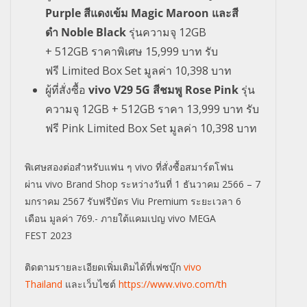
Purple
สีแดงเข้ม
Magic Maroon
และสี
ดำ
Noble Black
รุ่นความจุ 12
GB
+
512
GB
ราคาพิเศษ 15
,
999 บาท
รับ
ฟรี
Limited Box Set
มูลค่า
10,398
บาท
ผู้ที่สั่งซื้อ
vivo V
29 5
G
สีชมพู
Rose Pink
รุ่น
ความจุ 12
GB +
512
GB
ราคา 13
,
999 บาท
รับ
ฟรี
Pink Limited Box Set
มูลค่า
10,398
บาท
พิเศษสองต่อสำหรับแฟน ๆ
vivo
ที่สั่งซื้อสมาร์ตโฟน
ผ่าน
vivo Brand Shop
ระหว่างวันที่ 1 ธันวาคม 2566
–
7
มกราคม 2567 รั
บฟรี
บัตร
Viu Premium
ระยะเวลา 6
เดือน มูลค่า 769
.-
ภายใต้แคมเปญ
vivo MEGA
FEST
2023
ติดตามรายละเอียดเพิ่มเติมได้ที่เฟซบุ๊ก
vivo
Thailand
และเว็บไซต์
https://www.vivo.com/th