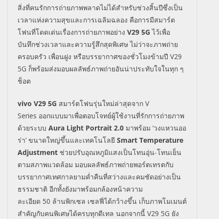
สิ่งที่คนรักการถ่ายภาพพลาดไม่ได้สำหรับช่วงสิ้นปีซึ่งเป็น
เวลาแห่งความสุขและการเฉลิมฉลอง คือการมีสมาร์ต
โฟนที่โดดเด่นเรื่องการถ่ายภาพอย่าง
V
29 5
G
ไว้เพื่อ
บันทึกช่วงเวลาและความรู้สึกสุดพิเศษ ไม่ว่าจะภาพถ่าย
ครอบครัว เพื่อนฝูง หรือบรรยากาศของชั่วโมงข้ามปี
V
29
5
G
ก็
พร้อมส่งมอบผลลัพธ์ภาพถ่ายอันน่าประทับใจในทุก ๆ
ช็อต
vivo V29 5G
สมาร์ตโฟนรุ่นใหม่ล่าสุดจาก
V
Series
ออกแบบมาเพื่อตอบโจทย์ผู้ใช้งานที่รักการถ่ายภาพ
ด้วยระบบ
Aura Light Portrait 2.0
มาพร้อม
‘
วงแหวนออ
ร่า
’
ขนาดใหญ่ขึ้นและเทคโนโลยี
Smart Temperature
Adjustment
ช่วยปรับอุณหภูมิแสงเป็นโทนอุ่น-โทนเย็น
ตามสภาพแวดล้อม มอบผลลัพธ์ภาพถ่ายพอร์ตเทรตกับ
บรรยากาศเทศกาลยามค่ำคืนที่สว่างและคมชัดอย่างเป็น
ธรรมชาติ อีกทั้งยังมาพร้อมกล้องหน้าความ
ละเอียด
50
ล้านพิกเซล เซลฟี่ได้กว้างขึ้น เก็บภาพโมเมนต์
สำคัญกับคนพิเศษได้ครบทุกดีเทล
นอกจากนี้
V
29 5
G
ยัง