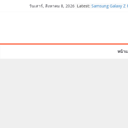
Skip
Latest:
Samsung Galaxy Z F
วันเสาร์, สิงหาคม 8, 2026
to
Fold8, Flip8, Watch
Watch9 ประกาศความส
content
จองทั่วโลกโตเกิน 3
HUAWEI Pura 90s Ser
True 5G ลดสูงสุด 1
สิทธิพิเศษครบครันทั
บริการหลังการขาย
หน้าแ
TrueVisions ชวนคนไ
“เนเน่ รอยัล” บนเวทีโ
โมเมนต์สำคัญใน A
TALENT SEASON 2
realme เตรียมฉลอง
“828 Fan Festival 
เซ็ปต์ “Make Your P
OPPO Reno16 5G มา
12GB+512GB เปิดคอ
เพื่อนซี้ไอคอนิกคนล่
Edition เติมความน่า