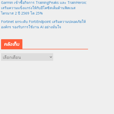
Garmin เข้าซื้อกิจการ TrainingPeaks และ TrainHeroic
เสริมความแข็งแกร่งให้กับอีโคซิสเต็มด้านฟิตเนส
ไตรมาส 2 ปี 2569 โต 25%
Fortinet ยกระดับ FortiEndpoint เสริมความปลอดภัยให้
องค์กร รองรับการใช้งาน AI อย่างมั่นใจ
คลังเก็บ
ค
ลั
ง
เ
ก็
บ