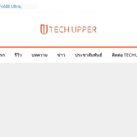
old8 Ultra,
 Ultra2 และ
ำเร็จ ยอดสั่ง
0%
ies 5G+ ซื้อกับ
9,400 บาท พร้อม
้งความบันเทิง และ
รก
รีวิว
บทความ
ข่าว
ประชาสัมพันธ์
ติดต่อ TECH
ทยส่งใจเชียร์
ลก ร่วมลุ้นทุก
MERICA’S GOT
1
ครบรอบแบรนด์กับ
2026” ภายใต้คอน
assion Real”
พร้อมความจุใหม่
ลเลกชันพร้อม
าสุด Pingu Limited
รักทุกโมเมนต์