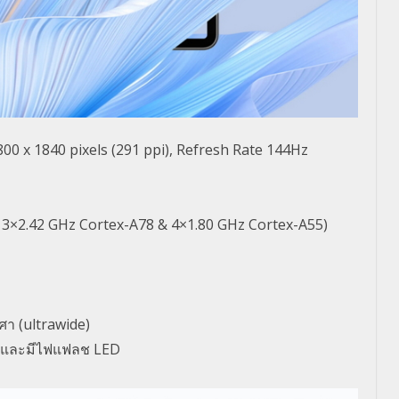
00 x 1840 pixels (291 ppi), Refresh Rate 144Hz​
 3×2.42 GHz Cortex-A78 & 4×1.80 GHz Cortex-A55)
ศา (ultrawide)
F และมีไฟแฟลช LED