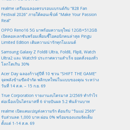
realme เตรียมฉลองครบรอบแบรนด์กับ “828 Fan
Festival 2026” ภายใต้คอนเซ็ปต์ “Make Your Passion
Real”
OPPO Reno16 5G มาพร้อมความจุใหม่ 12GB+512GB
เปิดคอลเลกชันพร้อมเพื่อนซี้ไอคอนิกคนล่าสุด Pingu
Limited Edition เติมความน่ารักทุกโมเมนต์
Samsung Galaxy Z Fold8 Ultra, Fold8, Flip8, Watch
Ultra2 และ Watch9 ประกาศความสำเร็จ ยอดสั่งจองทั่ว
โลกโตเกิน 30%
Acer Day ฉลองก้าวสู่ปีที่ 10 ชวน “SHIFT THE GAME”
จุดพลังข้ามขีดจำกัด พลิกบทใหม่ในแบบของคุณ ระหว่าง
วันที่ 14 ส.ค. – 15 ก.ย. 69
True Corporation รายงานงบไตรมาส 2/2569 ทำกำไร
ต่อเนื่องเป็นไตรมาสที่ 6 จ่ายปันผล 5.2 พันล้านบาท
realme เปิดแคมเปญส่งความรัก ต้อนรับ “วันแม่ 2569”
รับส่วนลด 1,000 บาท ผ่อน 0% พร้อมของแถมจัดเต็ม
ตั้งแต่ 1-14 ส.ค. 69