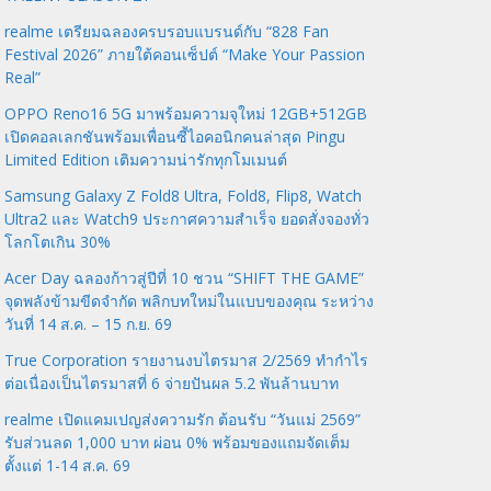
realme เตรียมฉลองครบรอบแบรนด์กับ “828 Fan
Festival 2026” ภายใต้คอนเซ็ปต์ “Make Your Passion
Real”
OPPO Reno16 5G มาพร้อมความจุใหม่ 12GB+512GB
เปิดคอลเลกชันพร้อมเพื่อนซี้ไอคอนิกคนล่าสุด Pingu
Limited Edition เติมความน่ารักทุกโมเมนต์
Samsung Galaxy Z Fold8 Ultra, Fold8, Flip8, Watch
Ultra2 และ Watch9 ประกาศความสำเร็จ ยอดสั่งจองทั่ว
โลกโตเกิน 30%
Acer Day ฉลองก้าวสู่ปีที่ 10 ชวน “SHIFT THE GAME”
จุดพลังข้ามขีดจำกัด พลิกบทใหม่ในแบบของคุณ ระหว่าง
วันที่ 14 ส.ค. – 15 ก.ย. 69
True Corporation รายงานงบไตรมาส 2/2569 ทำกำไร
ต่อเนื่องเป็นไตรมาสที่ 6 จ่ายปันผล 5.2 พันล้านบาท
realme เปิดแคมเปญส่งความรัก ต้อนรับ “วันแม่ 2569”
รับส่วนลด 1,000 บาท ผ่อน 0% พร้อมของแถมจัดเต็ม
ตั้งแต่ 1-14 ส.ค. 69