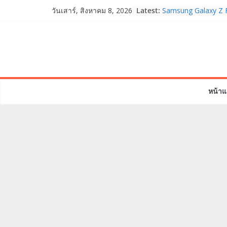
OPPO Reno16 5G มา
Skip
Latest:
12GB+512GB เปิดคอ
วันเสาร์, สิงหาคม 8, 2026
to
เพื่อนซี้ไอคอนิกคนล่
Edition เติมความน่า
content
Samsung Galaxy Z F
Fold8, Flip8, Watch
Watch9 ประกาศความส
จองทั่วโลกโตเกิน 3
HUAWEI Pura 90s Ser
หน้าแ
True 5G ลดสูงสุด 1
สิทธิพิเศษครบครันทั
บริการหลังการขาย
TrueVisions ชวนคนไ
“เนเน่ รอยัล” บนเวทีโ
โมเมนต์สำคัญใน A
TALENT SEASON 2
realme เตรียมฉลอง
“828 Fan Festival 
เซ็ปต์ “Make Your P