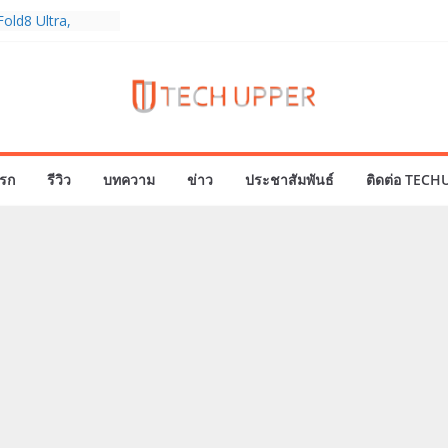
พร้อมความจุใหม่
ลเลกชันพร้อม
าสุด Pingu Limited
รักทุกโมเมนต์
old8 Ultra,
 Ultra2 และ
ำเร็จ ยอดสั่ง
0%
ies 5G+ ซื้อกับ
รก
รีวิว
บทความ
ข่าว
ประชาสัมพันธ์
ติดต่อ TECH
9,400 บาท พร้อม
้งความบันเทิง และ
ทยส่งใจเชียร์
ลก ร่วมลุ้นทุก
MERICA’S GOT
1
ครบรอบแบรนด์กับ
2026” ภายใต้คอน
assion Real”