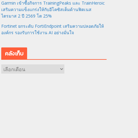
Garmin เข้าซื้อกิจการ TrainingPeaks และ TrainHeroic
เสริมความแข็งแกร่งให้กับอีโคซิสเต็มด้านฟิตเนส
ไตรมาส 2 ปี 2569 โต 25%
Fortinet ยกระดับ FortiEndpoint เสริมความปลอดภัยให้
องค์กร รองรับการใช้งาน AI อย่างมั่นใจ
คลังเก็บ
ค
ลั
ง
เ
ก็
บ