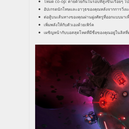
โหมด co-op: ตายด้วยกันในรอบที่สูงขึ้นเรื่
อยๆ ไป
อัปเกรดนักโทษและอาวุธของคุณหลั
งจากการวิ่งแต
ต่อสู้บนเส้นทางของคุณผ่านฝูงศั
ตรูที่ออกแบบมาเ
เพิ่มพลังให้กับตัวเองด้วยเพิร์
ค
เผชิญหน้ากับบอสสุดโหดที่มีชื่
อของคุณอยู่ในลิสที่