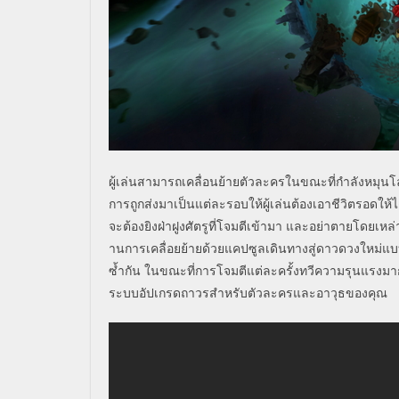
ผู้เล่นสามารถเคลื่อนย้ายตั
วละครในขณะที่กำลังหมุนโ
การถูกส่งมาเป็นแต่
ละรอบให้ผู้เล่นต้องเอาชีวิ
ตรอดให้ได
จะต้องยิงฝ่าฝูงศัตรูที่
โจมตีเข้ามา และอย่าตายโดยเหล่าเ
านการเคลื่อยย้ายด้วยแคปซูลเดิ
นทางสู่ดาวดวงใหม่แบบไม
ซ้ำกัน ในขณะที่การโจมตีแต่ละครั้งทวี
ความรุนแรงมากข
ระบบอั
ปเกรดถาวรสำหรับตัวละครและอาวุ
ธของคุณ