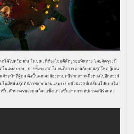
ลกได้
ไปพร้อมกัน ในขณะที่ต้องโจมตีศัตรูรอบทิ
ศทาง โดยศัตรูจะมี
้ในแต่ละรอบ, การทิ้งระเบิด ไปจนถึงการต่อสู้กับบอสสุดโหด ผู้เล่น
จ้าหน้าที่
ผู้คุม ดังนั้นคุณจะต้องหลบหนี
จากดาวหนึ่งดวงไปอีกดวงผ่
่มีที่สิ้
นสุดที่สภาพแวดล้อมและระบบชีวนิ
เวศที่เปลี่ยนไปแบบไม่
ึ้น ตัวละครของคุณก็จะแข็งแกร่งขึ้
นผ่านการอัปเกรดเพิร์คและ