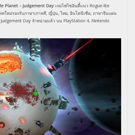
le Planet – Judgement Day
เกมไฟไซอินดี้แนว Rogue-lite
ดทใหม่รองรั
บภาษาเกาหลี, ญี่ปุ่น, ไทย, อินโดนีเซีย, ภาษาจีนแผ่น
– Judgement Day จำหน่ายแล้ว บน PlayStation 4, Nintendo