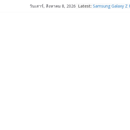
Skip
Latest:
Samsung Galaxy Z F
วันเสาร์, สิงหาคม 8, 2026
to
Fold8, Flip8, Watch
Watch9 ประกาศความส
content
จองทั่วโลกโตเกิน 3
HUAWEI Pura 90s Ser
True 5G ลดสูงสุด 1
สิทธิพิเศษครบครันทั
บริการหลังการขาย
TrueVisions ชวนคนไ
“เนเน่ รอยัล” บนเวทีโ
โมเมนต์สำคัญใน A
TALENT SEASON 2
realme เตรียมฉลอง
“828 Fan Festival 
เซ็ปต์ “Make Your P
OPPO Reno16 5G มา
12GB+512GB เปิดคอ
เพื่อนซี้ไอคอนิกคนล่
Edition เติมความน่า