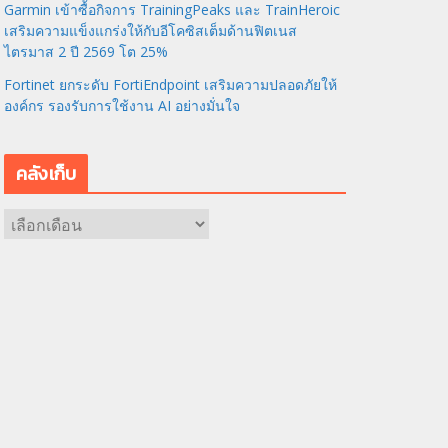
Garmin เข้าซื้อกิจการ TrainingPeaks และ TrainHeroic
เสริมความแข็งแกร่งให้กับอีโคซิสเต็มด้านฟิตเนส
ไตรมาส 2 ปี 2569 โต 25%
Fortinet ยกระดับ FortiEndpoint เสริมความปลอดภัยให้
องค์กร รองรับการใช้งาน AI อย่างมั่นใจ
คลังเก็บ
ค
ลั
ง
เ
ก็
บ