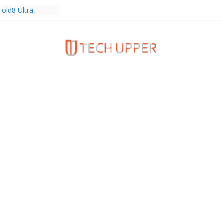
old8 Ultra,
 Ultra2 และ
ำเร็จ ยอดสั่ง
0%
ies 5G+ ซื้อกับ
9,400 บาท พร้อม
้งความบันเทิง และ
ทยส่งใจเชียร์
ลก ร่วมลุ้นทุก
MERICA’S GOT
1
ครบรอบแบรนด์กับ
2026” ภายใต้คอน
assion Real”
พร้อมความจุใหม่
ลเลกชันพร้อม
าสุด Pingu Limited
รักทุกโมเมนต์