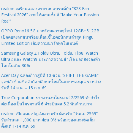
realme เตรียมฉลองครบรอบแบรนด์กับ “828 Fan
Festival 2026” ภายใต้คอนเซ็ปต์ “Make Your Passion
Real”
OPPO Reno16 5G มาพร้อมความจุใหม่ 12GB+512GB
เปิดคอลเลกชันพร้อมเพื่อนซี้ไอคอนิกคนล่าสุด Pingu
Limited Edition เติมความน่ารักทุกโมเมนต์
Samsung Galaxy Z Fold8 Ultra, Fold8, Flip8, Watch
Ultra2 และ Watch9 ประกาศความสำเร็จ ยอดสั่งจองทั่ว
โลกโตเกิน 30%
Acer Day ฉลองก้าวสู่ปีที่ 10 ชวน “SHIFT THE GAME”
จุดพลังข้ามขีดจำกัด พลิกบทใหม่ในแบบของคุณ ระหว่าง
วันที่ 14 ส.ค. – 15 ก.ย. 69
True Corporation รายงานงบไตรมาส 2/2569 ทำกำไร
ต่อเนื่องเป็นไตรมาสที่ 6 จ่ายปันผล 5.2 พันล้านบาท
realme เปิดแคมเปญส่งความรัก ต้อนรับ “วันแม่ 2569”
รับส่วนลด 1,000 บาท ผ่อน 0% พร้อมของแถมจัดเต็ม
ตั้งแต่ 1-14 ส.ค. 69