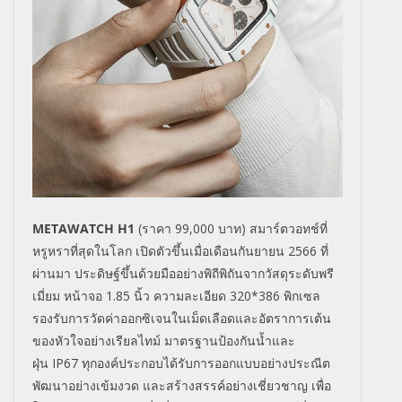
METAWATCH H1
(
ราคา
99,000
บาท) สมาร์ตวอทช์ที่
หรูหราที่สุดในโลก เปิดตัวขึ้นเมื่อเดือนกันยายน
2566
ที่
ผ่านมา ประดิษฐ์ขึ้นด้วยมืออย่างพิถีพิถันจากวัสดุระดับพรี
เมี่ยม หน้าจอ
1.85
นิ้ว ความละเอียด
320*386
พิกเซล
รองรับการวัดค่าออกซิเจนในเม็ดเลือดและอัตราการเต้น
ของหัวใจอย่างเรียลไทม์ มาตรฐานป้องกันน้ำและ
ฝุ่น
IP67
ทุกองค์ประกอบได้รับการออกแบบอย่างประณีต
พัฒนาอย่างเข้มงวด และสร้างสรรค์อย่างเชี่ยวชาญ เพื่อ