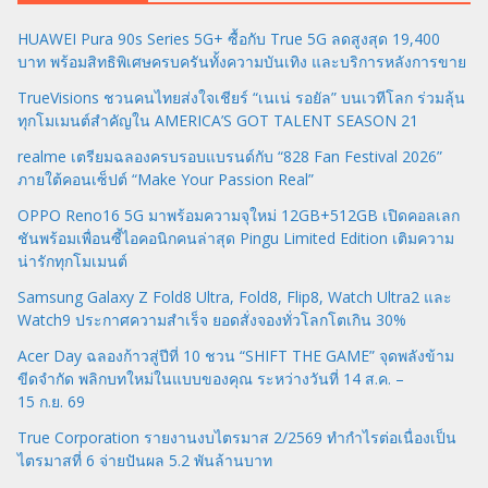
HUAWEI Pura 90s Series 5G+ ซื้อกับ True 5G ลดสูงสุด 19,400
บาท พร้อมสิทธิพิเศษครบครันทั้งความบันเทิง และบริการหลังการขาย
TrueVisions ชวนคนไทยส่งใจเชียร์ “เนเน่ รอยัล” บนเวทีโลก ร่วมลุ้น
ทุกโมเมนต์สำคัญใน AMERICA’S GOT TALENT SEASON 21
realme เตรียมฉลองครบรอบแบรนด์กับ “828 Fan Festival 2026”
ภายใต้คอนเซ็ปต์ “Make Your Passion Real”
OPPO Reno16 5G มาพร้อมความจุใหม่ 12GB+512GB เปิดคอลเลก
ชันพร้อมเพื่อนซี้ไอคอนิกคนล่าสุด Pingu Limited Edition เติมความ
น่ารักทุกโมเมนต์
Samsung Galaxy Z Fold8 Ultra, Fold8, Flip8, Watch Ultra2 และ
Watch9 ประกาศความสำเร็จ ยอดสั่งจองทั่วโลกโตเกิน 30%
Acer Day ฉลองก้าวสู่ปีที่ 10 ชวน “SHIFT THE GAME” จุดพลังข้าม
ขีดจำกัด พลิกบทใหม่ในแบบของคุณ ระหว่างวันที่ 14 ส.ค. –
15 ก.ย. 69
True Corporation รายงานงบไตรมาส 2/2569 ทำกำไรต่อเนื่องเป็น
ไตรมาสที่ 6 จ่ายปันผล 5.2 พันล้านบาท