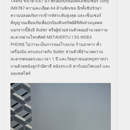
144Hz
ขนาด
6.67
นิ้ว พร้อมกับกล้องหลังเซ็นเซอร์
Sony
IMX787
ความละเอียด
64
ล้านพิกเซล อีกทั้งชิปรักษา
ความปลอดภัยการเข้ารหัสระดับสูงสุด และเซ็นเซอร์
สัญญาณเตือนภัยเพื่อปกป้องสินทรัพย์ดิจิทัลส่วนบุคคล
นอกจากนี้ยังมี
Butler
หรือผู้ช่วยส่วนตัวคอยอำนวยความ
สะดวกผ่านโทรศัพท์
METAVERTU I 5G WEB3
PHONE
ไม่ว่าจะเป็นการจองโรงแรม ร้านอาหาร ตั๋ว
เครื่องบิน ครบจบง่ายกับ
Butler
ส่วนตัวที่อำนวยความ
สะดวกตลอดระยะเวลา
1
ปี และวัสดุภายนอกหรูหราสง่า
งามด้วยหนังลูกวัวอิตาลี หนังจระเข้ คาร์บอนไฟเบอร์ และ
จอแซฟไฟร์