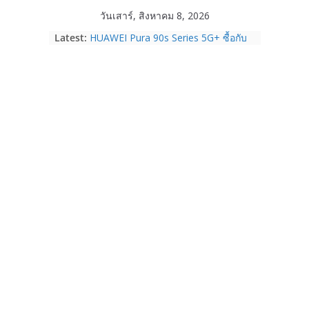
Skip
วันเสาร์, สิงหาคม 8, 2026
to
Latest:
HUAWEI Pura 90s Series 5G+ ซื้อกับ
content
True 5G ลดสูงสุด 19,400 บาท พร้อม
สิทธิพิเศษครบครันทั้งความบันเทิง และ
บริการหลังการขาย
TrueVisions ชวนคนไทยส่งใจเชียร์
“เนเน่ รอยัล” บนเวทีโลก ร่วมลุ้นทุก
โมเมนต์สำคัญใน AMERICA’S GOT
TALENT SEASON 21
realme เตรียมฉลองครบรอบแบรนด์กับ
“828 Fan Festival 2026” ภายใต้คอน
เซ็ปต์ “Make Your Passion Real”
OPPO Reno16 5G มาพร้อมความจุใหม่
12GB+512GB เปิดคอลเลกชันพร้อม
เพื่อนซี้ไอคอนิกคนล่าสุด Pingu Limited
Edition เติมความน่ารักทุกโมเมนต์
Samsung Galaxy Z Fold8 Ultra,
Fold8, Flip8, Watch Ultra2 และ
Watch9 ประกาศความสำเร็จ ยอดสั่ง
จองทั่วโลกโตเกิน 30%