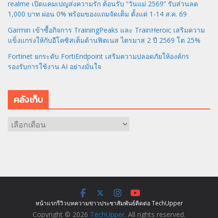
realme เปิดแคมเปญส่งความรัก ต้อนรับ “วันแม่ 2569” รับส่วนลด
1,000 บาท ผ่อน 0% พร้อมของแถมจัดเต็ม ตั้งแต่ 1-14 ส.ค. 69
Garmin เข้าซื้อกิจการ TrainingPeaks และ TrainHeroic เสริมความ
แข็งแกร่งให้กับอีโคซิสเต็มด้านฟิตเนส ไตรมาส 2 ปี 2569 โต 25%
Fortinet ยกระดับ FortiEndpoint เสริมความปลอดภัยให้องค์กร
รองรับการใช้งาน AI อย่างมั่นใจ
คลังเก็บ
ค
ลั
ง
เ
ก็
บ
หน้าแรก
รีวิว
บทความ
ข่าว
ประชาสัมพันธ์
ติดต่อ TechUpper
Copyright © 2026
TechUpper
. All rights reserved.