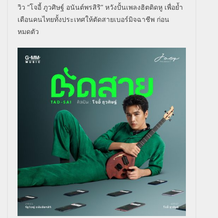
วิว “โจอี้ ภูวศิษฐ์ อนันต์พรสิริ” หวังปั้นเพลงฮิตติดหู เพื่อย้ำ
เตือนคนไทยทั้งประเทศให้ตัดสายเบอร์มิจฉาชีพ ก่อน
หมดตัว