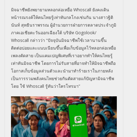
มิจฉาชีพยังพยายามหลอกล่อเหยื่อ
Whoscall
ยังคงเดิน
หน้ารณรงค์ให้คนไทยรู้
เท่าทันกลโกงเช่นกัน
นางสาวฐิติ
นันท์ สุทธินราพรรณ ผู้อำนวยการฝ่ายการตลาดประจำภู
มิ
ภาคเอเชียตะวันออกเฉียงใต้ บริษัท
Gogolook/
Whoscall
กล่าวว่า “ปัจจุบันมิจฉาชีพใช้เวลานานขึ้
น
ติดต่อบ่อยและแนบเนียนขึ้นเพื่
อเก็บข้อมูลไว้หลอกล่อเหยื่อ
เพลงตัดสาย เป็นแคมเปญพิเศษที่เราอยากทำให้
คนไทยรู้
เท่าทันมิจฉาชีพ โดยการไม่รับสายที่อาจทำให้มิ
จฉาชีพถือ
โอกาสเก็บข้อมูลส่วนตั
วและนำมาทำร้ายเราในภายหลัง
เป็นการรวมพลังคนไทยช่วยกันตั
ดสายแก้ปัญหามิจฉาชีพ
โดย ใช้
Whoscall
รู้ทันว่าใครโทรมา”