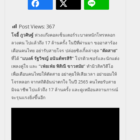
Post Views:
367
โจอี้ ภูวศิษฐ์
ห่วงแก๊งคอลเซ็นเตอร์ระบาดหนักโทรหลอก
ลวงคน ไปแล้วถึง 17 ล้านครั้ง ในปีที่ผ่านมา ขออาสาร้อง
เตือนคนไทย อย่ารับสายโจร ปล่อยซิงเกิ้ลล่าสุด
“ตัดสาย”
ที่ได้
“แบงค์ รัฐวิชญ์ อนันต์พรสิริ”
โปรดิวเซอร์และนักแต่ง
เพลงคู่ใจ และ
“เฟ่ยเฟ่ย พิสิณี ขาวสมัย”
ทำมิวสิควิดีโอ
เพื่อเตือนคนไทยให้ตัดสาย อย่าคุยให้เสียเวลา อย่ายอมให้
โจรหลอก จากสถิติอันน่าตกใจ ในปี 2565 คนไทยรับสาย
มิจฉาชีพ ไปแล้วถึง 17 ล้านครั้ง และดูเหมือนสถานการณ์
จะรุนแรงยิ่งขึ้นอีก