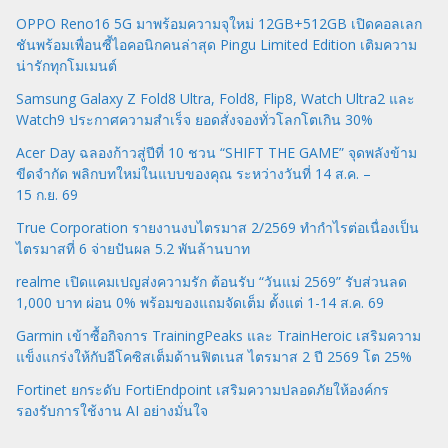
OPPO Reno16 5G มาพร้อมความจุใหม่ 12GB+512GB เปิดคอลเลก
ชันพร้อมเพื่อนซี้ไอคอนิกคนล่าสุด Pingu Limited Edition เติมความ
น่ารักทุกโมเมนต์
Samsung Galaxy Z Fold8 Ultra, Fold8, Flip8, Watch Ultra2 และ
Watch9 ประกาศความสำเร็จ ยอดสั่งจองทั่วโลกโตเกิน 30%
Acer Day ฉลองก้าวสู่ปีที่ 10 ชวน “SHIFT THE GAME” จุดพลังข้าม
ขีดจำกัด พลิกบทใหม่ในแบบของคุณ ระหว่างวันที่ 14 ส.ค. –
15 ก.ย. 69
True Corporation รายงานงบไตรมาส 2/2569 ทำกำไรต่อเนื่องเป็น
ไตรมาสที่ 6 จ่ายปันผล 5.2 พันล้านบาท
realme เปิดแคมเปญส่งความรัก ต้อนรับ “วันแม่ 2569” รับส่วนลด
1,000 บาท ผ่อน 0% พร้อมของแถมจัดเต็ม ตั้งแต่ 1-14 ส.ค. 69
Garmin เข้าซื้อกิจการ TrainingPeaks และ TrainHeroic เสริมความ
แข็งแกร่งให้กับอีโคซิสเต็มด้านฟิตเนส ไตรมาส 2 ปี 2569 โต 25%
Fortinet ยกระดับ FortiEndpoint เสริมความปลอดภัยให้องค์กร
รองรับการใช้งาน AI อย่างมั่นใจ