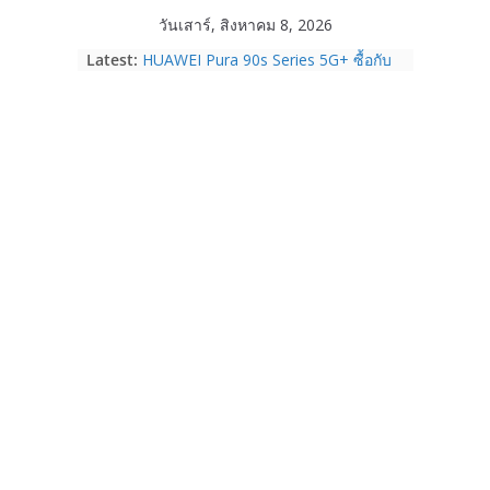
Skip
วันเสาร์, สิงหาคม 8, 2026
to
Latest:
HUAWEI Pura 90s Series 5G+ ซื้อกับ
content
True 5G ลดสูงสุด 19,400 บาท พร้อม
สิทธิพิเศษครบครันทั้งความบันเทิง และ
บริการหลังการขาย
TrueVisions ชวนคนไทยส่งใจเชียร์
“เนเน่ รอยัล” บนเวทีโลก ร่วมลุ้นทุก
โมเมนต์สำคัญใน AMERICA’S GOT
TALENT SEASON 21
realme เตรียมฉลองครบรอบแบรนด์กับ
“828 Fan Festival 2026” ภายใต้คอน
เซ็ปต์ “Make Your Passion Real”
OPPO Reno16 5G มาพร้อมความจุใหม่
12GB+512GB เปิดคอลเลกชันพร้อม
เพื่อนซี้ไอคอนิกคนล่าสุด Pingu Limited
Edition เติมความน่ารักทุกโมเมนต์
Samsung Galaxy Z Fold8 Ultra,
Fold8, Flip8, Watch Ultra2 และ
Watch9 ประกาศความสำเร็จ ยอดสั่ง
จองทั่วโลกโตเกิน 30%