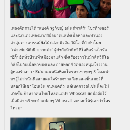
เพลงตัดสายได้ “แบงค์ รัฐวิชญ์ อนันต์พรสิริ” โปรดิวเซอร์
และนักแต่งเพลงมากฝี
มือมาดูแลทั้งเนื้อหาและทำนอง
ล่าสุดทางแบรนด์ยังได้ปล่อยมิ
วสิค วิดีโอ ที่กำกับโดย
“เฟ่ยเฟ่ย พิสิณี ขาวสมัย” ผู้กำกับมิวสิควิดีโอที่สร้
างไวรัล
“อีกี้” ฮิตทั่วบ้านทั่วเมืองมาแล้ว ซึ่งเรื่องราวในมิวสิควิดีโอ
ก็
ล้อไปกับเนื้อหาของเพลง ถ่ายทอดชีวิตของหนุ่มโรงงาน
ผู้หลงรักสาว ปริศนาคนหนึ่งที่จะโทรหาเขาทุกๆ
8
โมงเช้า
หารู้ไม่ว่านั่นคือสายคนใจร้
ายจากแก๊งคอล-เซ็นเตอร์ที่
หลอกให้เขาโอนเงิน จนหมดตัว! แต่เหตุการณ์เช่นนี้จะไม่
เกิดขึ้
น ถ้าหากคนไทยโหลดแอปฯ
Whoscall
ติดมือถือไว้
เมื่อมีสายเรียกเข้าแปลกๆ
Whoscall
จะบอกให้รู้เลยว่าใคร
โทรมา