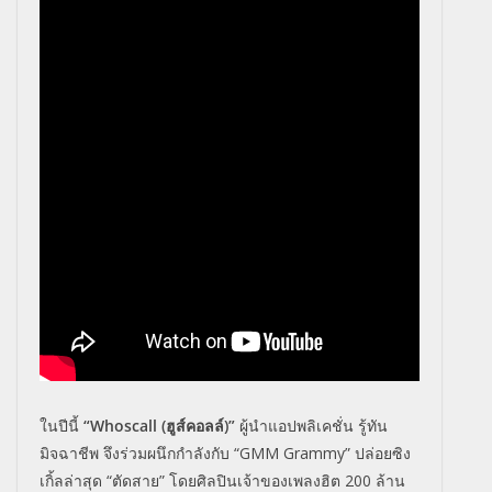
ในปีนี้
“Whoscall (ฮูส์คอลล์)”
ผู้นำแอปพลิเคชั่น รู้ทัน
มิจฉาชีพ จึงร่วมผนึกกำลังกับ “GMM Grammy” ปล่อยซิง
เกิ้ลล่าสุด “ตัดสาย” โดยศิลปินเจ้าของเพลงฮิต 200 ล้าน