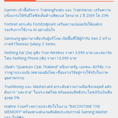
Garmin เข้าซื้อกิจการ TrainingPeaks และ TrainHeroic เสริมความ
แข็งแกร่งให้กับอีโคซิสเต็มด้านฟิตเนส ไตรมาส 2 ปี 2569 โต 25%
Fortinet ยกระดับ FortiEndpoint เสริมความปลอดภัยให้องค์กร
รองรับการใช้งาน AI อย่างมั่นใจ
Samsung พูดภาษาเดียวกับผู้บริโภค เปิดพื้นที่ให้ผู้กำกับ Gen Z สร้าง
ภาพจำใหม่ของ Galaxy Z Series
Nothing Ear (3a) หูฟัง True Wireless ราคา 3,999 บาท และสมาร์ต
โฟน Nothing Phone (4b) ราคา 13,999 บาท
เปิดตัว “Quantum Club Thailand” ผนึกภาครัฐ–เอกชน–นักวิจัย วาง
รากฐานระบบนิเวศควอนตัมไทย เชื่อมงานวิจัยสู่การใช้จริงในภาค
อุตสาหกรรม
TrueMoney และ Mastercard ยกระดับความร่วมมือเชิงกลยุทธ์ ผลัก
ดันการ “แตะจ่าย” ในประเทศไทย พร้อมมอบสิทธิประโยชน์รับเงินคืน
สูงสุด 5%
realme ร่วมสร้างความประทับใจในงาน “BACONTIME THE
MEMORY” พร้อมพาแฟนเกมสัมผัสประสบการณ์ Gaming Master
อย่างใกล้ชิด