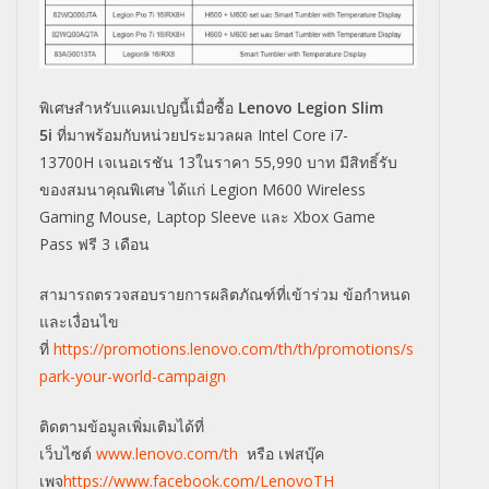
พิเศษสำหรับแคมเปญนี้เมื่อซื้อ
Lenovo Legion Slim
5i
ที่มาพร้อมกับหน่วยประมวลผล
Intel Core i7-
13700H
เจเนอเรชัน 13ในราคา
55,990
บาท มีสิทธิ์รับ
ของสมนาคุณพิเศษ ได้แก่
Legion M600 Wireless
Gaming Mouse, Laptop Sleeve
และ
Xbox Game
Pass
ฟรี
3
เดือน
สามารถตรวจสอบรายการผลิตภัณฑ์ที่เข้าร่วม ข้อกำหนด
และเงื่อนไข
ที่
https://promotions.lenovo.com/th/th/promotions/s
park-your-world-campaign
ติดตามข้อมูลเพิ่มเติมได้ที่
เว็บไซต์
www.lenovo.com/th
หรือ เฟสบุ๊ค
เพจ
https://www.facebook.com/LenovoTH