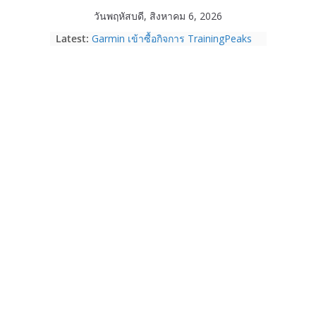
Skip
วันพฤหัสบดี, สิงหาคม 6, 2026
to
Latest:
Garmin เข้าซื้อกิจการ TrainingPeaks
content
และ TrainHeroic เสริมความแข็งแกร่ง
ให้กับอีโคซิสเต็มด้านฟิตเนส ไตรมาส 2
ปี 2569 โต 25%
Fortinet ยกระดับ FortiEndpoint เสริม
ความปลอดภัยให้องค์กร รองรับการใช้
งาน AI อย่างมั่นใจ
Samsung พูดภาษาเดียวกับผู้บริโภค
เปิดพื้นที่ให้ผู้กำกับ Gen Z สร้างภาพจำ
ใหม่ของ Galaxy Z Series
Nothing Ear (3a) หูฟัง True Wireless
ราคา 3,999 บาท และสมาร์ตโฟน
Nothing Phone (4b) ราคา 13,999
บาท
เปิดตัว “Quantum Club Thailand” ผนึก
ภาครัฐ–เอกชน–นักวิจัย วางรากฐาน
ระบบนิเวศควอนตัมไทย เชื่อมงานวิจัยสู่
การใช้จริงในภาคอุตสาหกรรม