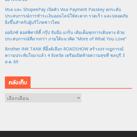
Visa และ ShopeePay เปิดตัว Visa Payment Passkey ยกระดับ
ประสบการณ์การชำระเงินออนไลน์ให้สะดวก รวดเร็ว และปลอดภัย
ยิ่งขึ้นสำหรับผู้บริโภคชาวไทย
ออนิกซ์ ฮอสพิทาลิตี้ กรุ๊ป จับมือ แกร็บ เติมเต็มทุกการเดินทาง ด้วย
ประสบการณ์ที่มากกว่า ภายใต้แนวคิด “More of What You Love”
Brother INK TANK ที่อิ้งค์เลือก ROADSHOW สร้างปรากฏการณ์
ความประทับใจมาแล้ว 4 จังหวัด เตรียมปิดท้ายความสุขที่ ชลบุรี 3
ส.ค. 69
คลังเก็บ
ค
ลั
ง
เ
ก็
บ