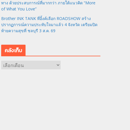
ทาง ด้วยประสบการณ์ที่มากกว่า ภายใต้แนวคิด “More
of What You Love”
Brother INK TANK ที่อิ้งค์เลือก ROADSHOW สร้าง
ปรากฏการณ์ความประทับใจมาแล้ว 4 จังหวัด เตรียมปิด
ท้ายความสุขที่ ชลบุรี 3 ส.ค. 69
คลังเก็บ
ค
ลั
ง
เ
ก็
บ