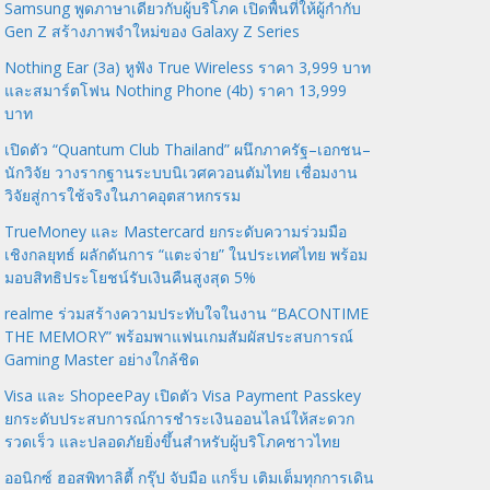
Samsung พูดภาษาเดียวกับผู้บริโภค เปิดพื้นที่ให้ผู้กำกับ
Gen Z สร้างภาพจำใหม่ของ Galaxy Z Series
Nothing Ear (3a) หูฟัง True Wireless ราคา 3,999 บาท
และสมาร์ตโฟน Nothing Phone (4b) ราคา 13,999
บาท
เปิดตัว “Quantum Club Thailand” ผนึกภาครัฐ–เอกชน–
นักวิจัย วางรากฐานระบบนิเวศควอนตัมไทย เชื่อมงาน
วิจัยสู่การใช้จริงในภาคอุตสาหกรรม
TrueMoney และ Mastercard ยกระดับความร่วมมือ
เชิงกลยุทธ์ ผลักดันการ “แตะจ่าย” ในประเทศไทย พร้อม
มอบสิทธิประโยชน์รับเงินคืนสูงสุด 5%
realme ร่วมสร้างความประทับใจในงาน “BACONTIME
THE MEMORY” พร้อมพาแฟนเกมสัมผัสประสบการณ์
Gaming Master อย่างใกล้ชิด
Visa และ ShopeePay เปิดตัว Visa Payment Passkey
ยกระดับประสบการณ์การชำระเงินออนไลน์ให้สะดวก
รวดเร็ว และปลอดภัยยิ่งขึ้นสำหรับผู้บริโภคชาวไทย
ออนิกซ์ ฮอสพิทาลิตี้ กรุ๊ป จับมือ แกร็บ เติมเต็มทุกการเดิน