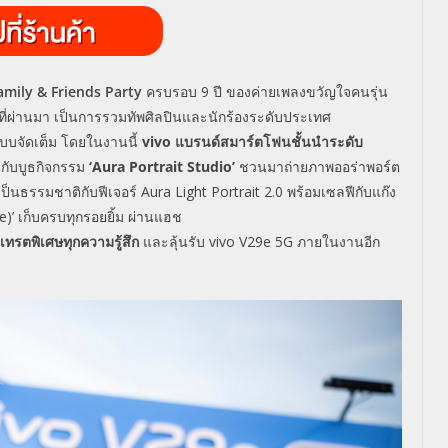
amily & Friends Party
ครบรอบ
9
ปี ของค่ายเพลงขวัญใจคนรุ่น
ที่ผ่านมา เป็นการรวมทัพศิลปินและนักร้องระดับประเทศ
บบจัดเต็ม โดยในงานนี้
vivo
แบรนด์สมาร์ตโฟนชั้นนำระดับ
กับบูธกิจกรรม
‘Aura Portrait Studio’
ชวนมาถ่ายภาพออร่าพอร์ต
ป็นธรรมชาติกับฟีเจอร์
Aura Light Portrait 2.0
พร้อมเซลฟีกับแก๊ง
e)’
เก็บครบทุกรอยยิ้ม ผ่านแฮช
เทรตพิเศษทุกความรู้สึก
และลุ้นรับ
vivo V29e 5G
ภายในงานอีก