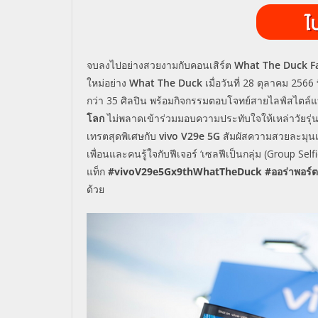
จบลงไปอย่างสวยงามกับคอนเสิร์ต
What The Duck
F
ใหม่อย่าง
What The Duck
เมื่อวันที่
28
ตุลาคม
2566
กว่า
35
ศิลปิน พร้อมกิจกรรมตอบโจทย์สายไลฟ์สไตล์แ
โลก
ไม่พลาดเข้าร่วมมอบความประทับใจให้เหล่าวัยรุ่น
เทรตสุดพิเศษกับ
vivo V29e 5G
สัมผัสความสวยละมุนเ
เพื่อนและคนรู้ใจกับฟีเจอร์
‘
เซลฟีเป็นกลุ่ม
(Group Selfi
แท็ก
#vivoV29e5Gx9thWhatTheDuck #
ออร่าพอร์ต
ด้วย