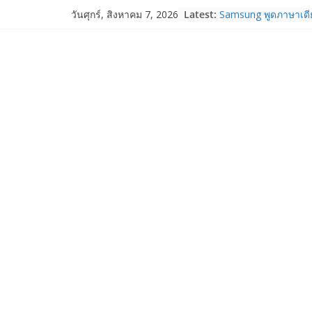
Skip
Fortinet ยกระดับ For
Latest:
วันศุกร์, สิงหาคม 7, 2026
to
ความปลอดภัยให้องค์ก
งาน AI อย่างมั่นใจ
content
Samsung พูดภาษาเดีย
เปิดพื้นที่ให้ผู้กำกับ
ใหม่ของ Galaxy Z Se
Nothing Ear (3a) หูฟั
ราคา 3,999 บาท แล
Nothing Phone (4b)
บาท
เปิดตัว “Quantum Clu
ภาครัฐ–เอกชน–นักวิ
ระบบนิเวศควอนตัมไทย 
การใช้จริงในภาคอุต
Garmin เข้าซื้อกิจกา
และ TrainHeroic เสร
ให้กับอีโคซิสเต็มด้า
ปี 2569 โต 25%