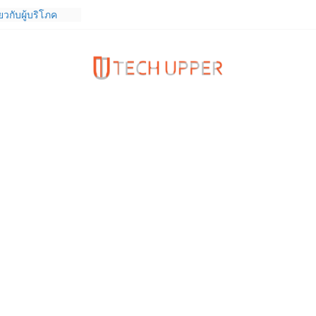
tiEndpoint เสริม
ร รองรับการใช้
วกับผู้บริโภค
 Gen Z สร้างภาพจำ
ries
ง True Wireless
ะสมาร์ตโฟน
 ราคา 13,999
b Thailand” ผนึก
จัย วางรากฐาน
เชื่อมงานวิจัยสู่
สาหกรรม
ร TrainingPeaks
ิมความแข็งแกร่ง
นฟิตเนส ไตรมาส 2