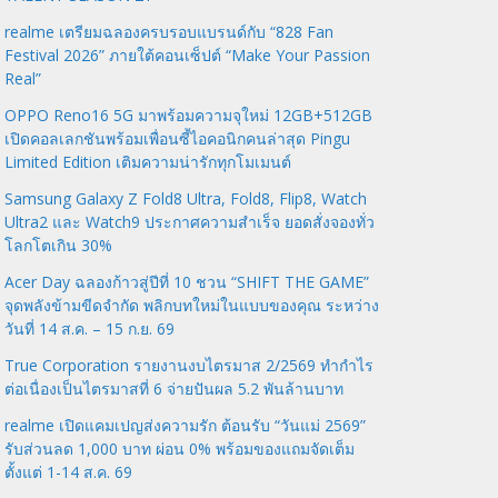
realme เตรียมฉลองครบรอบแบรนด์กับ “828 Fan
Festival 2026” ภายใต้คอนเซ็ปต์ “Make Your Passion
Real”
OPPO Reno16 5G มาพร้อมความจุใหม่ 12GB+512GB
เปิดคอลเลกชันพร้อมเพื่อนซี้ไอคอนิกคนล่าสุด Pingu
Limited Edition เติมความน่ารักทุกโมเมนต์
Samsung Galaxy Z Fold8 Ultra, Fold8, Flip8, Watch
Ultra2 และ Watch9 ประกาศความสำเร็จ ยอดสั่งจองทั่ว
โลกโตเกิน 30%
Acer Day ฉลองก้าวสู่ปีที่ 10 ชวน “SHIFT THE GAME”
จุดพลังข้ามขีดจำกัด พลิกบทใหม่ในแบบของคุณ ระหว่าง
วันที่ 14 ส.ค. – 15 ก.ย. 69
True Corporation รายงานงบไตรมาส 2/2569 ทำกำไร
ต่อเนื่องเป็นไตรมาสที่ 6 จ่ายปันผล 5.2 พันล้านบาท
realme เปิดแคมเปญส่งความรัก ต้อนรับ “วันแม่ 2569”
รับส่วนลด 1,000 บาท ผ่อน 0% พร้อมของแถมจัดเต็ม
ตั้งแต่ 1-14 ส.ค. 69