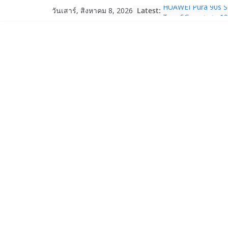
Skip
Latest:
HUAWEI Pura 90s Ser
วันเสาร์, สิงหาคม 8, 2026
to
True 5G ลดสูงสุด 1
สิทธิพิเศษครบครันทั
content
บริการหลังการขาย
TrueVisions ชวนคนไ
“เนเน่ รอยัล” บนเวทีโ
โมเมนต์สำคัญใน A
TALENT SEASON 2
realme เตรียมฉลอง
“828 Fan Festival 
เซ็ปต์ “Make Your P
OPPO Reno16 5G มา
12GB+512GB เปิดคอ
เพื่อนซี้ไอคอนิกคนล่
Edition เติมความน่า
Samsung Galaxy Z F
Fold8, Flip8, Watch
Watch9 ประกาศความส
จองทั่วโลกโตเกิน 3