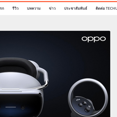
รก
รีวิว
บทความ
ข่าว
ประชาสัมพันธ์
ติดต่อ TECH