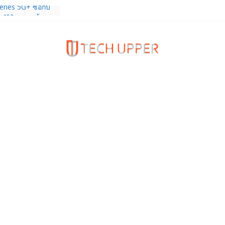
ies 5G+ ซื้อกับ
9,400 บาท พร้อม
้งความบันเทิง และ
ทยส่งใจเชียร์
ลก ร่วมลุ้นทุก
MERICA’S GOT
1
ครบรอบแบรนด์กับ
2026” ภายใต้คอน
assion Real”
พร้อมความจุใหม่
ลเลกชันพร้อม
าสุด Pingu Limited
รักทุกโมเมนต์
old8 Ultra,
 Ultra2 และ
ำเร็จ ยอดสั่ง
0%