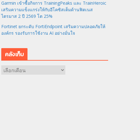
Garmin เข้าซื้อกิจการ TrainingPeaks และ TrainHeroic
เสริมความแข็งแกร่งให้กับอีโคซิสเต็มด้านฟิตเนส
ไตรมาส 2 ปี 2569 โต 25%
Fortinet ยกระดับ FortiEndpoint เสริมความปลอดภัยให้
องค์กร รองรับการใช้งาน AI อย่างมั่นใจ
คลังเก็บ
ค
ลั
ง
เ
ก็
บ