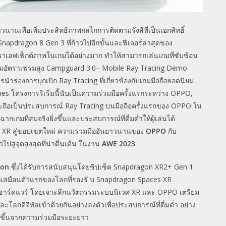
นานเพื่อเพิ่มประสิทธิภาพกลไกการติดตามรังสีที่เป็นเอกสิทธิ์
napdragon 8 Gen 3 ที่ก้าวไปอีกขั้นและฟีเจอร์ล่าสุดของ
าเอฟเฟ็กต์ภาพในเกมได้อย่างมาก ทำให้สามารถเล่นเกมที่ซับซ้อน
อ มอัตราเฟรมสูง Campguard 3.0– Mobile Ray Tracing Demo
่องการบุกเบิก Ray Tracing ที่เกี่ยวข้องกับเกมมือถือยอดนิยม
s โครงการริเริ่มนี้นับเป็นความร่วมมือครั้งแรกระหว่าง OPPO,
ือเป็นประสบการณ์ Ray Tracing บนมือถือครั้งแรกของ OPPO ใน
มที่สมจริงยิ่งขึ้นและประสบการณ์ที่ดื่มด่ำให้ผู้เล่นได้
 XR สู่ขอบเขตใหม่ ความร่วมมืออันยาวนานของ
OPPO
กับ
ปสู่จุดสูงสุดที่น่าตื่นเต้น ในงาน
AWE 2023
ion
ซึ่งได้รับการสนับสนุนโดยชิปเซ็ต Snapdragon XR2+ Gen 1
ลกเสมือนตัวแรกของโลกที่รองรั บ Snapdragon Spaces XR
าฮาร์ดแวร์ โดยเจาะลึกนวัตกรรมระบบนิเวศ XR และ OPPO เตรียม
ลกดิจิทัลเข้าด้วยกันอย่างลงตัวเพื่อประสบการณ์ที่ดื่มด่ำ อย่าง
งขึ้นจากความร่วมมือระยะยาว