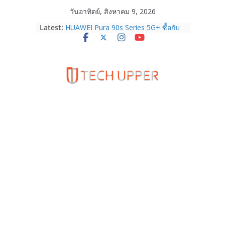
Skip
วันอาทิตย์, สิงหาคม 9, 2026
to
Latest:
HUAWEI Pura 90s Series 5G+ ซื้อกับ
content
True 5G ลดสูงสุด 19,400 บาท พร้อม
สิทธิพิเศษครบครันทั้งความบันเทิง และ
บริการหลังการขาย
TrueVisions ชวนคนไทยส่งใจเชียร์
“เนเน่ รอยัล” บนเวทีโลก ร่วมลุ้นทุก
โมเมนต์สำคัญใน AMERICA’S GOT
TALENT SEASON 21
realme เตรียมฉลองครบรอบแบรนด์กับ
“828 Fan Festival 2026” ภายใต้คอน
เซ็ปต์ “Make Your Passion Real”
OPPO Reno16 5G มาพร้อมความจุใหม่
12GB+512GB เปิดคอลเลกชันพร้อม
เพื่อนซี้ไอคอนิกคนล่าสุด Pingu Limited
Edition เติมความน่ารักทุกโมเมนต์
Samsung Galaxy Z Fold8 Ultra,
Fold8, Flip8, Watch Ultra2 และ
Watch9 ประกาศความสำเร็จ ยอดสั่ง
จองทั่วโลกโตเกิน 30%