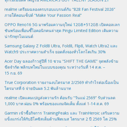
realme เตรียมฉลองครบรอบแบรนด์กับ “828 Fan Festival 2026”
ภายใต้คอนเซ็ปต์ “Make Your Passion Real”
OPPO Reno16 5G มาพร้อมความจุใหม่ 12GB+512GB เปิดคอลเลก
ชันพร้อมเพื่อนซี้ไอคอนิกคนล่าสุด Pingu Limited Edition เติมความ
น่ารักทุกโมเมนต์
Samsung Galaxy Z Fold8 Ultra, Fold8, Flip8, Watch Ultra2 และ
Watch9 ประกาศความสำเร็จ ยอดสั่งจองทั่วโลกโตเกิน 30%
Acer Day ฉลองก้าวสู่ปีที่ 10 ชวน “SHIFT THE GAME” จุดพลังข้าม
ขีดจำกัด พลิกบทใหม่ในแบบของคุณ ระหว่างวันที่ 14 ส.ค. –
15 ก.ย. 69
True Corporation รายงานงบไตรมาส 2/2569 ทำกำไรต่อเนื่องเป็น
ไตรมาสที่ 6 จ่ายปันผล 5.2 พันล้านบาท
realme เปิดแคมเปญส่งความรัก ต้อนรับ “วันแม่ 2569” รับส่วนลด
1,000 บาท ผ่อน 0% พร้อมของแถมจัดเต็ม ตั้งแต่ 1-14 ส.ค. 69
Garmin เข้าซื้อกิจการ TrainingPeaks และ TrainHeroic เสริมความ
แข็งแกร่งให้กับอีโคซิสเต็มด้านฟิตเนส ไตรมาส 2 ปี 2569 โต 25%