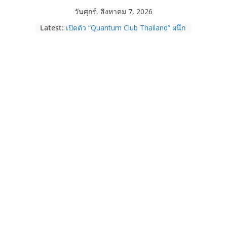
Skip
วันศุกร์, สิงหาคม 7, 2026
to
Latest:
เปิดตัว “Quantum Club Thailand” ผนึก
content
ภาครัฐ–เอกชน–นักวิจัย วางรากฐาน
ระบบนิเวศควอนตัมไทย เชื่อมงานวิจัยสู่
การใช้จริงในภาคอุตสาหกรรม
Garmin เข้าซื้อกิจการ TrainingPeaks
และ TrainHeroic เสริมความแข็งแกร่ง
ให้กับอีโคซิสเต็มด้านฟิตเนส ไตรมาส 2
ปี 2569 โต 25%
Fortinet ยกระดับ FortiEndpoint เสริม
ความปลอดภัยให้องค์กร รองรับการใช้
งาน AI อย่างมั่นใจ
Samsung พูดภาษาเดียวกับผู้บริโภค
เปิดพื้นที่ให้ผู้กำกับ Gen Z สร้างภาพจำ
ใหม่ของ Galaxy Z Series
Nothing Ear (3a) หูฟัง True Wireless
ราคา 3,999 บาท และสมาร์ตโฟน
Nothing Phone (4b) ราคา 13,999
บาท