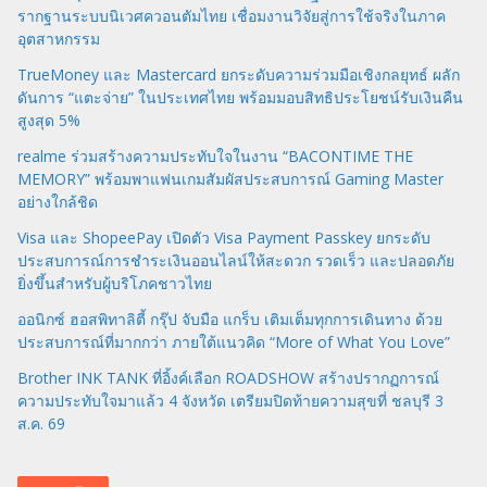
รากฐานระบบนิเวศควอนตัมไทย เชื่อมงานวิจัยสู่การใช้จริงในภาค
อุตสาหกรรม
TrueMoney และ Mastercard ยกระดับความร่วมมือเชิงกลยุทธ์ ผลัก
ดันการ “แตะจ่าย” ในประเทศไทย พร้อมมอบสิทธิประโยชน์รับเงินคืน
สูงสุด 5%
realme ร่วมสร้างความประทับใจในงาน “BACONTIME THE
MEMORY” พร้อมพาแฟนเกมสัมผัสประสบการณ์ Gaming Master
อย่างใกล้ชิด
Visa และ ShopeePay เปิดตัว Visa Payment Passkey ยกระดับ
ประสบการณ์การชำระเงินออนไลน์ให้สะดวก รวดเร็ว และปลอดภัย
ยิ่งขึ้นสำหรับผู้บริโภคชาวไทย
ออนิกซ์ ฮอสพิทาลิตี้ กรุ๊ป จับมือ แกร็บ เติมเต็มทุกการเดินทาง ด้วย
ประสบการณ์ที่มากกว่า ภายใต้แนวคิด “More of What You Love”
Brother INK TANK ที่อิ้งค์เลือก ROADSHOW สร้างปรากฏการณ์
ความประทับใจมาแล้ว 4 จังหวัด เตรียมปิดท้ายความสุขที่ ชลบุรี 3
ส.ค. 69