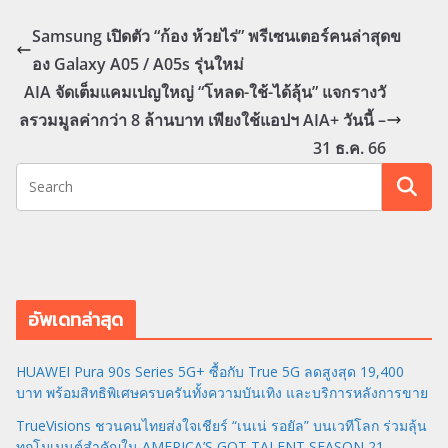
Samsung เปิดตัว “ก้อง ห้วยไร่” พรีเซนเตอร์คนล่าสุดข
อง Galaxy A05 / A05s รุ่นใหม่
AIA จัดเต็มแคมเปญใหญ่ “โหลด-ใช้-ได้ลุ้น” แจกรางวั
ลรวมมูลค่ากว่า 8 ล้านบาท เพียงใช้แอปฯ AIA+ วันนี้ –
31 ธ.ค. 66
อัพเดทล่าสุด
HUAWEI Pura 90s Series 5G+ ซื้อกับ True 5G ลดสูงสุด 19,400
บาท พร้อมสิทธิพิเศษครบครันทั้งความบันเทิง และบริการหลังการขาย
TrueVisions ชวนคนไทยส่งใจเชียร์ “เนเน่ รอยัล” บนเวทีโลก ร่วมลุ้น
ทุกโมเมนต์สำคัญใน AMERICA’S GOT TALENT SEASON 21