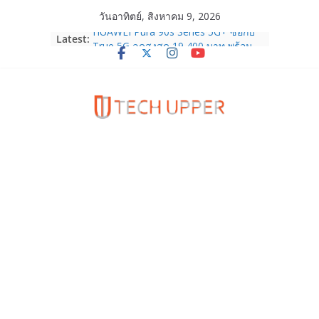
Skip
วันอาทิตย์, สิงหาคม 9, 2026
to
Latest:
HUAWEI Pura 90s Series 5G+ ซื้อกับ
content
True 5G ลดสูงสุด 19,400 บาท พร้อม
สิทธิพิเศษครบครันทั้งความบันเทิง และ
บริการหลังการขาย
TrueVisions ชวนคนไทยส่งใจเชียร์
“เนเน่ รอยัล” บนเวทีโลก ร่วมลุ้นทุก
โมเมนต์สำคัญใน AMERICA’S GOT
TALENT SEASON 21
realme เตรียมฉลองครบรอบแบรนด์กับ
“828 Fan Festival 2026” ภายใต้คอน
เซ็ปต์ “Make Your Passion Real”
OPPO Reno16 5G มาพร้อมความจุใหม่
12GB+512GB เปิดคอลเลกชันพร้อม
เพื่อนซี้ไอคอนิกคนล่าสุด Pingu Limited
Edition เติมความน่ารักทุกโมเมนต์
Samsung Galaxy Z Fold8 Ultra,
Fold8, Flip8, Watch Ultra2 และ
Watch9 ประกาศความสำเร็จ ยอดสั่ง
จองทั่วโลกโตเกิน 30%