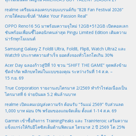
realme เตรียมฉลองครบรอบแบรนด์กับ “828 Fan Festival 2026”
ภายใต้คอนเซ็ปต์ “Make Your Passion Real”
OPPO Reno16 5G มาพร้อมความจุใหม่ 12GB+512GB เปิดคอลเลก
ชันพร้อมเพื่อนซี้ไอคอนิกคนล่าสุด Pingu Limited Edition เติมความ
น่ารักทุกโมเมนต์
Samsung Galaxy Z Fold8 Ultra, Fold8, Flip8, Watch Ultra2 และ
Watch9 ประกาศความสำเร็จ ยอดสั่งจองทั่วโลกโตเกิน 30%
Acer Day ฉลองก้าวสู่ปีที่ 10 ชวน “SHIFT THE GAME” จุดพลังข้าม
ขีดจำกัด พลิกบทใหม่ในแบบของคุณ ระหว่างวันที่ 14 ส.ค. –
15 ก.ย. 69
True Corporation รายงานงบไตรมาส 2/2569 ทำกำไรต่อเนื่องเป็น
ไตรมาสที่ 6 จ่ายปันผล 5.2 พันล้านบาท
realme เปิดแคมเปญส่งความรัก ต้อนรับ “วันแม่ 2569” รับส่วนลด
1,000 บาท ผ่อน 0% พร้อมของแถมจัดเต็ม ตั้งแต่ 1-14 ส.ค. 69
Garmin เข้าซื้อกิจการ TrainingPeaks และ TrainHeroic เสริมความ
แข็งแกร่งให้กับอีโคซิสเต็มด้านฟิตเนส ไตรมาส 2 ปี 2569 โต 25%