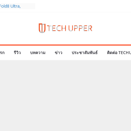
old8 Ultra,
 Ultra2 และ
ำเร็จ ยอดสั่ง
0%
ies 5G+ ซื้อกับ
9,400 บาท พร้อม
้งความบันเทิง และ
รก
รีวิว
บทความ
ข่าว
ประชาสัมพันธ์
ติดต่อ TECH
ทยส่งใจเชียร์
ลก ร่วมลุ้นทุก
MERICA’S GOT
1
ครบรอบแบรนด์กับ
2026” ภายใต้คอน
assion Real”
พร้อมความจุใหม่
ลเลกชันพร้อม
าสุด Pingu Limited
รักทุกโมเมนต์