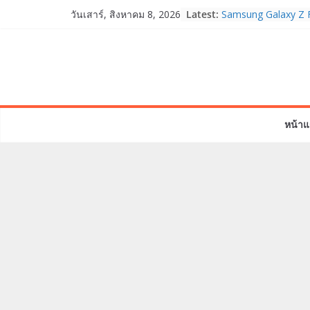
Skip
Latest:
Samsung Galaxy Z F
วันเสาร์, สิงหาคม 8, 2026
to
Fold8, Flip8, Watch
Watch9 ประกาศความส
content
จองทั่วโลกโตเกิน 3
HUAWEI Pura 90s Ser
True 5G ลดสูงสุด 1
สิทธิพิเศษครบครันทั
บริการหลังการขาย
หน้าแ
TrueVisions ชวนคนไ
“เนเน่ รอยัล” บนเวทีโ
โมเมนต์สำคัญใน A
TALENT SEASON 2
realme เตรียมฉลอง
“828 Fan Festival 
เซ็ปต์ “Make Your P
OPPO Reno16 5G มา
12GB+512GB เปิดคอ
เพื่อนซี้ไอคอนิกคนล่
Edition เติมความน่า