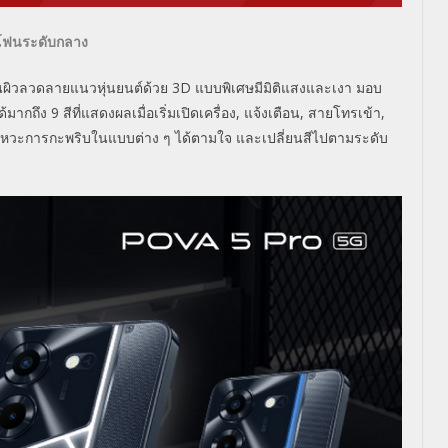
ตโฟนระดับกลาง
นผิวลวดลายแนวหุ่นยนต์ด้วย 3D แบบพิเศษมีมิติแสงและเงา มอบ
กถึง 9 สีที่แสดงผลเมื่อเริ่มเปิดเครื่อง, แจ้งเตือน, สายโทรเข้า,
จังหวะการกะพริบในแบบต่าง ๆ ได้ตามใจ และเปลี่ยนสีไปตามระดับ