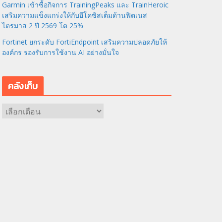
Garmin เข้าซื้อกิจการ TrainingPeaks และ TrainHeroic
เสริมความแข็งแกร่งให้กับอีโคซิสเต็มด้านฟิตเนส
ไตรมาส 2 ปี 2569 โต 25%
Fortinet ยกระดับ FortiEndpoint เสริมความปลอดภัยให้
องค์กร รองรับการใช้งาน AI อย่างมั่นใจ
คลังเก็บ
ค
ลั
ง
เ
ก็
บ