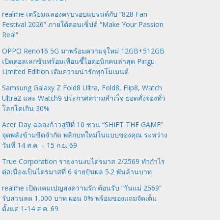
realme เตรียมฉลองครบรอบแบรนด์กับ “828 Fan
Festival 2026” ภายใต้คอนเซ็ปต์ “Make Your Passion
Real”
OPPO Reno16 5G มาพร้อมความจุใหม่ 12GB+512GB
เปิดคอลเลกชันพร้อมเพื่อนซี้ไอคอนิกคนล่าสุด Pingu
Limited Edition เติมความน่ารักทุกโมเมนต์
Samsung Galaxy Z Fold8 Ultra, Fold8, Flip8, Watch
Ultra2 และ Watch9 ประกาศความสำเร็จ ยอดสั่งจองทั่ว
โลกโตเกิน 30%
Acer Day ฉลองก้าวสู่ปีที่ 10 ชวน “SHIFT THE GAME”
จุดพลังข้ามขีดจำกัด พลิกบทใหม่ในแบบของคุณ ระหว่าง
วันที่ 14 ส.ค. – 15 ก.ย. 69
True Corporation รายงานงบไตรมาส 2/2569 ทำกำไร
ต่อเนื่องเป็นไตรมาสที่ 6 จ่ายปันผล 5.2 พันล้านบาท
realme เปิดแคมเปญส่งความรัก ต้อนรับ “วันแม่ 2569”
รับส่วนลด 1,000 บาท ผ่อน 0% พร้อมของแถมจัดเต็ม
ตั้งแต่ 1-14 ส.ค. 69