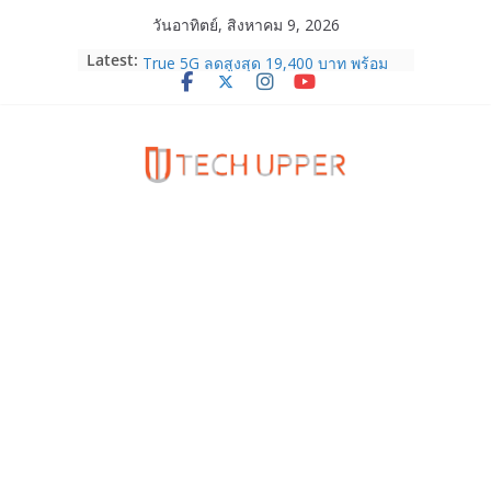
Skip
วันอาทิตย์, สิงหาคม 9, 2026
to
HUAWEI Pura 90s Series 5G+ ซื้อกับ
Latest:
content
True 5G ลดสูงสุด 19,400 บาท พร้อม
สิทธิพิเศษครบครันทั้งความบันเทิง และ
บริการหลังการขาย
TrueVisions ชวนคนไทยส่งใจเชียร์
“เนเน่ รอยัล” บนเวทีโลก ร่วมลุ้นทุก
โมเมนต์สำคัญใน AMERICA’S GOT
TALENT SEASON 21
realme เตรียมฉลองครบรอบแบรนด์กับ
“828 Fan Festival 2026” ภายใต้คอน
เซ็ปต์ “Make Your Passion Real”
OPPO Reno16 5G มาพร้อมความจุใหม่
12GB+512GB เปิดคอลเลกชันพร้อม
เพื่อนซี้ไอคอนิกคนล่าสุด Pingu Limited
Edition เติมความน่ารักทุกโมเมนต์
Samsung Galaxy Z Fold8 Ultra,
Fold8, Flip8, Watch Ultra2 และ
Watch9 ประกาศความสำเร็จ ยอดสั่ง
จองทั่วโลกโตเกิน 30%