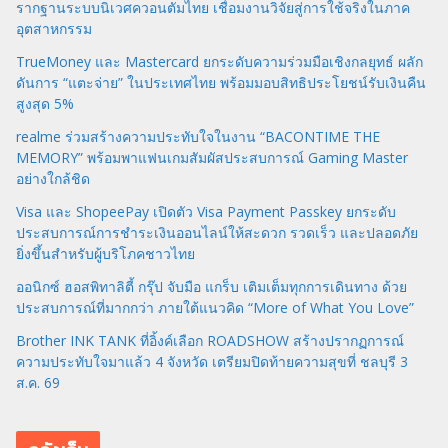
รากฐานระบบนิเวศควอนตัมไทย เชื่อมงานวิจัยสู่การใช้จริงในภาค
อุตสาหกรรม
TrueMoney และ Mastercard ยกระดับความร่วมมือเชิงกลยุทธ์ ผลัก
ดันการ “แตะจ่าย” ในประเทศไทย พร้อมมอบสิทธิประโยชน์รับเงินคืน
สูงสุด 5%
realme ร่วมสร้างความประทับใจในงาน “BACONTIME THE
MEMORY” พร้อมพาแฟนเกมสัมผัสประสบการณ์ Gaming Master
อย่างใกล้ชิด
Visa และ ShopeePay เปิดตัว Visa Payment Passkey ยกระดับ
ประสบการณ์การชำระเงินออนไลน์ให้สะดวก รวดเร็ว และปลอดภัย
ยิ่งขึ้นสำหรับผู้บริโภคชาวไทย
ออนิกซ์ ฮอสพิทาลิตี้ กรุ๊ป จับมือ แกร็บ เติมเต็มทุกการเดินทาง ด้วย
ประสบการณ์ที่มากกว่า ภายใต้แนวคิด “More of What You Love”
Brother INK TANK ที่อิ้งค์เลือก ROADSHOW สร้างปรากฏการณ์
ความประทับใจมาแล้ว 4 จังหวัด เตรียมปิดท้ายความสุขที่ ชลบุรี 3
ส.ค. 69