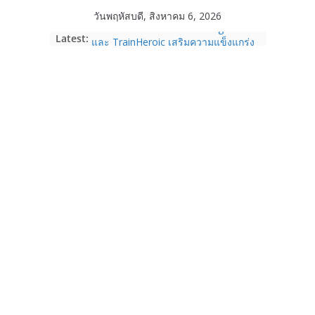
Skip
วันพฤหัสบดี, สิงหาคม 6, 2026
to
Garmin เข้าซื้อกิจการ TrainingPeaks
Latest:
content
และ TrainHeroic เสริมความแข็งแกร่ง
ให้กับอีโคซิสเต็มด้านฟิตเนส ไตรมาส 2
ปี 2569 โต 25%
Fortinet ยกระดับ FortiEndpoint เสริม
ความปลอดภัยให้องค์กร รองรับการใช้
งาน AI อย่างมั่นใจ
Samsung พูดภาษาเดียวกับผู้บริโภค
เปิดพื้นที่ให้ผู้กำกับ Gen Z สร้างภาพจำ
ใหม่ของ Galaxy Z Series
Nothing Ear (3a) หูฟัง True Wireless
ราคา 3,999 บาท และสมาร์ตโฟน
Nothing Phone (4b) ราคา 13,999
บาท
เปิดตัว “Quantum Club Thailand” ผนึก
ภาครัฐ–เอกชน–นักวิจัย วางรากฐาน
ระบบนิเวศควอนตัมไทย เชื่อมงานวิจัยสู่
การใช้จริงในภาคอุตสาหกรรม