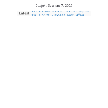
Skip
วันศุกร์, สิงหาคม 7, 2026
to
OPPO Reno16 5G มาพร้อมความจุใหม่
Latest:
content
12GB+512GB เปิดคอลเลกชันพร้อม
เพื่อนซี้ไอคอนิกคนล่าสุด Pingu Limited
Edition เติมความน่ารักทุกโมเมนต์
Samsung Galaxy Z Fold8 Ultra,
Fold8, Flip8, Watch Ultra2 และ
Watch9 ประกาศความสำเร็จ ยอดสั่ง
จองทั่วโลกโตเกิน 30%
Acer Day ฉลองก้าวสู่ปีที่ 10 ชวน
“SHIFT THE GAME” จุดพลังข้ามขีด
จำกัด พลิกบทใหม่ในแบบของคุณ
ระหว่างวันที่ 14 ส.ค. – 15 ก.ย. 69
True Corporation รายงานงบไตรมาส
2/2569 ทำกำไรต่อเนื่องเป็นไตรมาสที่ 6
จ่ายปันผล 5.2 พันล้านบาท
realme เปิดแคมเปญส่งความรัก ต้อนรับ
“วันแม่ 2569” รับส่วนลด 1,000 บาท
ผ่อน 0% พร้อมของแถมจัดเต็ม ตั้งแต่ 1-
14 ส.ค. 69