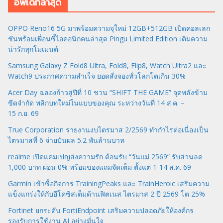
อัพเดทล่าสุด
OPPO Reno16 5G มาพร้อมความจุใหม่ 12GB+512GB เปิดคอลเลก
ชันพร้อมเพื่อนซี้ไอคอนิกคนล่าสุด Pingu Limited Edition เติมความ
น่ารักทุกโมเมนต์
Samsung Galaxy Z Fold8 Ultra, Fold8, Flip8, Watch Ultra2 และ
Watch9 ประกาศความสำเร็จ ยอดสั่งจองทั่วโลกโตเกิน 30%
Acer Day ฉลองก้าวสู่ปีที่ 10 ชวน “SHIFT THE GAME” จุดพลังข้าม
ขีดจำกัด พลิกบทใหม่ในแบบของคุณ ระหว่างวันที่ 14 ส.ค. –
15 ก.ย. 69
True Corporation รายงานงบไตรมาส 2/2569 ทำกำไรต่อเนื่องเป็น
ไตรมาสที่ 6 จ่ายปันผล 5.2 พันล้านบาท
realme เปิดแคมเปญส่งความรัก ต้อนรับ “วันแม่ 2569” รับส่วนลด
1,000 บาท ผ่อน 0% พร้อมของแถมจัดเต็ม ตั้งแต่ 1-14 ส.ค. 69
Garmin เข้าซื้อกิจการ TrainingPeaks และ TrainHeroic เสริมความ
แข็งแกร่งให้กับอีโคซิสเต็มด้านฟิตเนส ไตรมาส 2 ปี 2569 โต 25%
Fortinet ยกระดับ FortiEndpoint เสริมความปลอดภัยให้องค์กร
รองรับการใช้งาน AI อย่างมั่นใจ