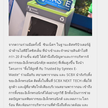
จากความร่วมมือครั้งนี้ ซินเน็คฯ ในฐานะดิสทริบิวเตอร์ผู้
นำด้
านไอทีอีโคซิสเต็ม ที่นำเข้าและจำหน่ายสินค้าไอที
กว่า 20 ล้านชิ้น ต่อปี ได้คำนึงถึงปัญหาและการบริหารจั
ดการขยะอิเล็กทรอนิกส์(
e-waste)
ที่เพิ่มสูงขึ้น จึงนำ
โครงการ “ทิ้งให้ถูกที่ กับ
Trusted by Synnex E-
Waste”
ร่วมมือกับ สยามพารากอน และ
SCBX
นำถังรับทิ้ง
ขยะอิเล็กทรอนิค ติดตั้งในพื้นที่
SCBX NEXT TECH
เพื่อให้
ลูกค้า และผู้ที่อาศัยใกล้เคียงบริ
เวณสยามพารากอน เข้าถึง
การทิ้งขยะอิเล็กทรอนิ
กส์ได้อย่างถูกวิธี อีกทั้งเป็นการช่วย
ลดปัญหามลพิ
ษจากขยะอิเล็กทรอนิกส์ และลดภาวะโลก
ร้อน ที่สะท้อนการบริหารงานที่คำนึ
งถึงสิ่งแวดล้อม และ