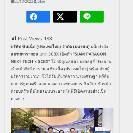
05/10/2023
Joker
Post Views:
188
บริษัท ซินเน็ค (ประเทศไทย) จำกัด (มหาชน)
ผนึกกำลัง
สยามพารากอน
และ
SCBX
เปิดตัว
“
SIAM PARAGON
NEXT TECH x SCBX”
โดยมีคุณสุธิดา มงคลสุธี ประธาน
เจ้าหน้าที่บริหาร บมจ
.
ซินเน็ค (ประเทศไทย) พร้อมด้วยผู้
บริหารร่วมงานฯ ซึ่งได้รับเกียรติจาก นายเศรษฐา ทวีสิน
นายกรัฐมนตรี และ นางสาวแพทองธาร ชินวัตร หัวหน้า
ครอบครัวเพื่อไทย เป็นประธานในพิธีเปิดงานอย่
างเป็น
ทางการ