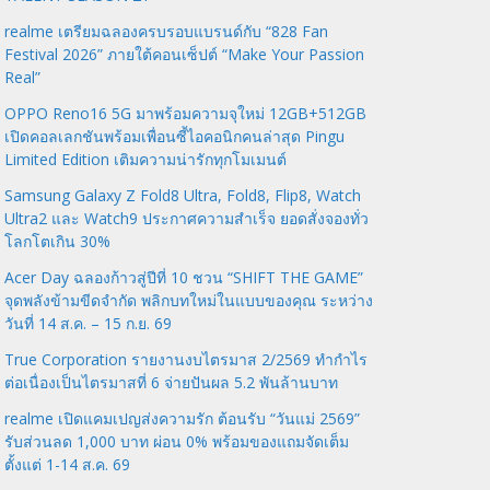
realme เตรียมฉลองครบรอบแบรนด์กับ “828 Fan
Festival 2026” ภายใต้คอนเซ็ปต์ “Make Your Passion
Real”
OPPO Reno16 5G มาพร้อมความจุใหม่ 12GB+512GB
เปิดคอลเลกชันพร้อมเพื่อนซี้ไอคอนิกคนล่าสุด Pingu
Limited Edition เติมความน่ารักทุกโมเมนต์
Samsung Galaxy Z Fold8 Ultra, Fold8, Flip8, Watch
Ultra2 และ Watch9 ประกาศความสำเร็จ ยอดสั่งจองทั่ว
โลกโตเกิน 30%
Acer Day ฉลองก้าวสู่ปีที่ 10 ชวน “SHIFT THE GAME”
จุดพลังข้ามขีดจำกัด พลิกบทใหม่ในแบบของคุณ ระหว่าง
วันที่ 14 ส.ค. – 15 ก.ย. 69
True Corporation รายงานงบไตรมาส 2/2569 ทำกำไร
ต่อเนื่องเป็นไตรมาสที่ 6 จ่ายปันผล 5.2 พันล้านบาท
realme เปิดแคมเปญส่งความรัก ต้อนรับ “วันแม่ 2569”
รับส่วนลด 1,000 บาท ผ่อน 0% พร้อมของแถมจัดเต็ม
ตั้งแต่ 1-14 ส.ค. 69