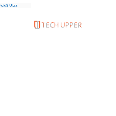
old8 Ultra,
 Ultra2 และ
ำเร็จ ยอดสั่ง
0%
ies 5G+ ซื้อกับ
9,400 บาท พร้อม
้งความบันเทิง และ
ทยส่งใจเชียร์
ลก ร่วมลุ้นทุก
MERICA’S GOT
1
ครบรอบแบรนด์กับ
2026” ภายใต้คอน
assion Real”
พร้อมความจุใหม่
ลเลกชันพร้อม
าสุด Pingu Limited
รักทุกโมเมนต์