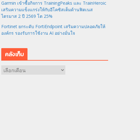
Garmin เข้าซื้อกิจการ TrainingPeaks และ TrainHeroic
เสริมความแข็งแกร่งให้กับอีโคซิสเต็มด้านฟิตเนส
ไตรมาส 2 ปี 2569 โต 25%
Fortinet ยกระดับ FortiEndpoint เสริมความปลอดภัยให้
องค์กร รองรับการใช้งาน AI อย่างมั่นใจ
คลังเก็บ
ค
ลั
ง
เ
ก็
บ