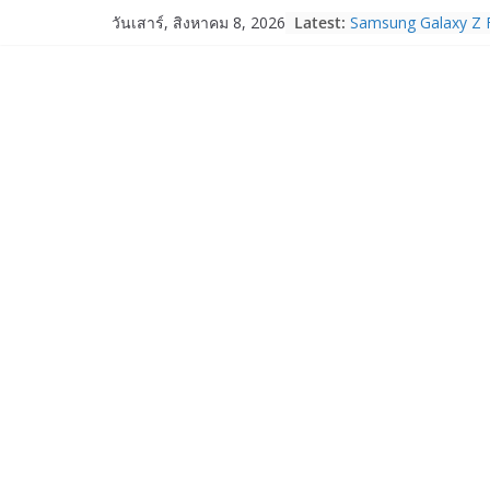
Skip
Latest:
Samsung Galaxy Z F
วันเสาร์, สิงหาคม 8, 2026
to
Fold8, Flip8, Watch
Watch9 ประกาศความส
content
จองทั่วโลกโตเกิน 3
HUAWEI Pura 90s Ser
True 5G ลดสูงสุด 1
สิทธิพิเศษครบครันทั
บริการหลังการขาย
TrueVisions ชวนคนไ
“เนเน่ รอยัล” บนเวทีโ
โมเมนต์สำคัญใน A
TALENT SEASON 2
realme เตรียมฉลอง
“828 Fan Festival 
เซ็ปต์ “Make Your P
OPPO Reno16 5G มา
12GB+512GB เปิดคอ
เพื่อนซี้ไอคอนิกคนล่
Edition เติมความน่า