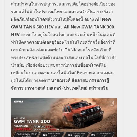
ส่วนสำคัญในการปลุกกระแสการเติบโตอย่างต่อเนื่องของ
รถยนต์ไฟฟ้าในประเทศไทย และคาดหวังเป็นอย่างยิ่งว่า
ผลิตภัณฑ์ออฟโรดพลังงานใหม่ทั้งสองนี้ อย่าง
All New
GWM TANK 500 HEV
และ
All New GWM TANK 300
HEV
จะเข้าไปอยู่ในใจคนไทย และร่วมเป็นหนึ่งในผู้เล่นที่
ทำให้ตลาดรถยนต์เอสยูวีออฟโรดในไทยครึกครื้นยิ่งกว่าที่
เคย ด้วยพลังแห่งแพลตฟอร์ม
TANK
ออฟโรดอัจฉริยะที่
ทรงประสิทธิภาพทั้งด้านพละกำลังและเทคโนโลยีที่ก้าวล้ำ
นำสมัย เพื่อส่งต่อประสบการณ์การขับขี่ออฟโรดที่ไม่
เหมือนใคร
และตอบสนองไลฟ์สไตล์ที่หลากหลายของคน
ยุคใหม่ได้อย่างลงตัว”
นายณรงค์ สีตลายน กรรมการผู้
จัดการ เกรท วอลล์ มอเตอร์ (ประเทศไทย)
กล่าวเสริม