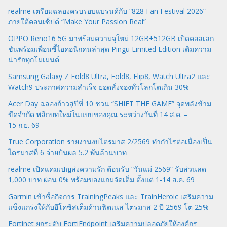
realme เตรียมฉลองครบรอบแบรนด์กับ “828 Fan Festival 2026”
ภายใต้คอนเซ็ปต์ “Make Your Passion Real”
OPPO Reno16 5G มาพร้อมความจุใหม่ 12GB+512GB เปิดคอลเลก
ชันพร้อมเพื่อนซี้ไอคอนิกคนล่าสุด Pingu Limited Edition เติมความ
น่ารักทุกโมเมนต์
Samsung Galaxy Z Fold8 Ultra, Fold8, Flip8, Watch Ultra2 และ
Watch9 ประกาศความสำเร็จ ยอดสั่งจองทั่วโลกโตเกิน 30%
Acer Day ฉลองก้าวสู่ปีที่ 10 ชวน “SHIFT THE GAME” จุดพลังข้าม
ขีดจำกัด พลิกบทใหม่ในแบบของคุณ ระหว่างวันที่ 14 ส.ค. –
15 ก.ย. 69
True Corporation รายงานงบไตรมาส 2/2569 ทำกำไรต่อเนื่องเป็น
ไตรมาสที่ 6 จ่ายปันผล 5.2 พันล้านบาท
realme เปิดแคมเปญส่งความรัก ต้อนรับ “วันแม่ 2569” รับส่วนลด
1,000 บาท ผ่อน 0% พร้อมของแถมจัดเต็ม ตั้งแต่ 1-14 ส.ค. 69
Garmin เข้าซื้อกิจการ TrainingPeaks และ TrainHeroic เสริมความ
แข็งแกร่งให้กับอีโคซิสเต็มด้านฟิตเนส ไตรมาส 2 ปี 2569 โต 25%
Fortinet ยกระดับ FortiEndpoint เสริมความปลอดภัยให้องค์กร