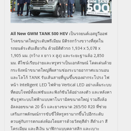
All New GWM TANK 500 HEV
เป็นรถยนต์เอสยูวีออฟ
โรดขนาดใหญ่ระดับพรีเมียม มิติรถกว้างขวางที่สุดใน
รถยนต์ระดับเดียวกัน ด้ว
ยมิติตัวรถ
1,934 x 5,078 x
1,905
มม
. (
กว้าง
x
ยาว
x
สูง) และระยะฐานล้อ
2,
850
มม.
ดีไซน์เรียบง่ายและหรูหรา
เป็นเอกลักษณ์ โดดเด่นด้วย
กระจังหน้าขนาดใหญ่ที่ผสานช่องระบายอากาศแนวนอน
และโลโก้
TANK
รับเส้นสายที่นูนขึ้นของฝากระโปรง ไฟ
หน้า
Intelligent LED
ไฟท้าย
Vertical LED
อย่างเต็มระบบ
ที่ตอบโจทย์ทั้งแฟชันและฟังก์ชันได้อย่างลงตัว และหลังคา
ซันรูฟระบบไฟฟ้าแบบพาโนรามิคขนาดใหญ่ รวมถึงล้อ
อัลลอยขนาด
20
นิ้ว และยางขนาด
265/50 R20
ที่ช่วย
เสริมภาพลักษณ์การขับขี่ให้หรูหรามากขึ้นไปอีกระดับ
ควบคู่กับ
การตกแต่งห้องโดยสาร
ด้วยวัสดุสีดำ สีดำเงา สี
โครเมียม และสีเงิน นาฬิกาแบบคลาสสิก และเบาะ