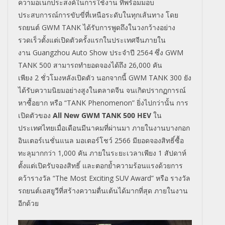
ความอเนกประสงค์ในการใช้งาน ที่พร้อมมอบ
ประสบการณ์การขับขี่ที่เหนือระดับในทุกเส้นทาง โดย
รถยนต์
GWM
TANK
ได้รับการพูดถึงในวงกว้างอย่าง
รวดเร็วตั้งแต่เปิดตัวครั้งแรกในประเทศจีนภายใน
งาน
Guangzhou Auto Show
ประจำปี
2564
ซึ่ง
GWM
TANK 500
สามารถทำยอดจองได้ถึง
26,000
คัน
เพียง
2
ชั่วโมงหลังเปิดตัว นอกจากนี้
GWM
TANK 300
ยัง
ได้รับความนิยมอย่างสูงในตลาดจีน จนเกิดปรากฏการณ์
หาซื้อยาก หรือ “
TANK Phenomenon”
ยิ่งไปกว่านั้น การ
เปิดตัวของ
All New GWM TANK 500 HEV
ใน
ประเทศไทยเมื่อเดือนมีนาคมที่ผ่านมา ภายในงาน
บางกอก
อินเตอร์เนชั่นแนล มอเตอร์โชว์
2566
มี
ยอดจองสิทธิ์ซื้อ
ทะลุมากกว่า
1,000
คัน ภายในระยะเวลาเพียง
1
สัปดาห์
ตั้งแต่เปิดรับจองสิทธิ์ และตอกย้ำความร้อนแรงด้วยการ
คว้ารางวัล
“The Most Exciting SUV Award”
หรือ
รางวัล
รถยนต์เอสยูวีที่สร้างความตื่นเต้นได้มากที่สุด
ภายในงาน
อีกด้วย