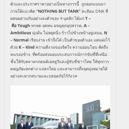
ตัวและประกาศราคาอย่างเป็นทางการนี้
ถูกออกแบบมา
ภายใต้แนวคิด
“NOTHING BUT TANK”
สะท้อน
DNA
ที่
ผสมผสานกันอย่างลงตัวของ
4
บุคลิก ได้แก่
T –
คือ
Tough
ทรหด อดทน ผจญทุกอุปสรรค
,
A –
Ambitious
มุ่งมั่น ไม่หยุดนิ่ง ก้าวไปข้างหน้าอยู่เสมอ
,
N
– Normal
เรียบง่าย เข้าถึงได้ เป็นตัวของตัวเอง แต่แฝงไว้
ด้วย
K – Kind
ความดีงามของจิตใจ ความอ่อนโยน คิดถึง
คนรอบข้าง
ที่พร้อมส่งมอบประสบการณ์การขับขี่ที่เหนือ
ชั้นให้กับตลาดรถยนต์เอสยูวีและผู้ขับขี่ชาวไทย ให้ทุกการ
ผจญภัยแตกต่าง แปลกใหม่ และสามารถถึงจุดมุ่งหมายได้
อย่างสะดวกสบายและปลอดภัยไร้กังวล