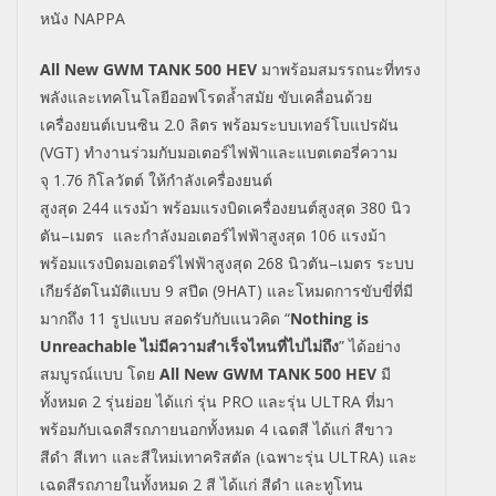
หนัง
NAPPA
All New GWM TANK 500 HEV
มาพร้อมสมรรถนะที่ทรง
พลังและเทคโนโลยีออฟโรดล้ำสมัย
ขับเคลื่อนด้วย
เครื่องยนต์เบนซิน
2.0
ลิตร
พร้อมระบบเทอร์โบแปรผัน
(
VGT)
ทำงานร่วมกับมอเตอร์ไฟฟ้า
และแบตเตอรี่ความ
จุ
1.76
กิโลวัตต์
ให้กำลังเครื่องยนต์
สูงสุด
244
แรงม้า
พร้อมแรงบิดเครื่องยนต์สูงสุด
380
นิว
ตัน
–
เมตร
และกำลังมอเตอร์ไฟฟ้าสูงสุด
106
แรงม้า
พร้อมแรงบิดมอเตอร์ไฟฟ้าสูงสุด
268
นิวตัน
–
เมตร
ระบบ
เกียร์อัตโนมัติแบบ
9
สปีด (
9
HAT
) และโหมดการขับขี่ที่มี
มากถึง
11
รูปแบบ สอดรับกับแนวคิด
“
Nothing is
Unreachable
ไม่มีความสำเร็จไหนที่ไปไม่ถึง
”
ได้อย่าง
สมบูรณ์แบบ
โดย
All New GWM TANK 500
HEV
มี
ทั้งหมด
2
รุ่นย่อย ได้แก่ รุ่น
PRO
และรุ่น
ULTRA
ที่มา
พร้อมกับเฉดสีรถภายนอกทั้งหมด
4
เฉดสี ได้แก่ สีขาว
สีดำ สีเทา และสีใหม่เทาคริสตัล (เฉพาะรุ่น
ULTRA
) และ
เฉดสีรถภายในทั้งหมด
2
สี ได้แก่ สีดำ และทูโทน