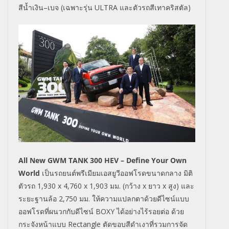
สีน้ำเงิน
–
เบจ (เฉพาะรุ่น
ULTRA
และตัวรถสีเทาคริสตัล)
All New GWM TANK 300 HEV – Define Your Own
World
เป็นรถยนต์พรีเมียมเอสยูวีออฟโรดขนาดกลาง
มิติ
ตัวรถ
1,
930
x
4
,
760
x
1
,903
มม. (กว้าง
x
ยาว
x
สูง) และ
ระยะฐานล้อ
2,750
มม.
ให้ความแปลกตาด้วย
ดีไซน์แบบ
ออฟโรดที่ผนวกกับดีไซน์
BOXY
ได้อย่างไร้รอยต่อ ด้วย
กระจังหน้าแบบ
Rectangle
ตัดขอบสีดำเงาที่รวมการจัด