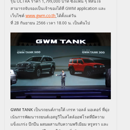
รุ่น
ULTRA
ราคา
1,799,000
บาท ซึ่งแฟน ๆ ที่สนใจ
สามารถจับจองเป็นเจ้าของได้ที่
GWM application
และ
เว็บไซต์
www.gwm.co.th
ได้ตั้งแต่วัน
ที่
28
กันยายน
2566
เวลา
18
.
00
น.
เป็นต้นไป
GWM TANK
เป็นรถยนต์ภายใต้ เกรท วอลล์ มอเตอร์ ที่มุ่ง
เน้นการพัฒนารถยนต์เอสยูวีในสไตล์ออฟโรดที่มีความ
แข็งแกร่ง บึกบึน ผสมผสานกับความพรีเมียม หรูหรา และ