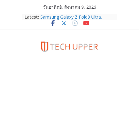
Skip
วันอาทิตย์, สิงหาคม 9, 2026
to
Latest:
Samsung Galaxy Z Fold8 Ultra,
content
Fold8, Flip8, Watch Ultra2 และ
Watch9 ประกาศความสำเร็จ ยอดสั่ง
จองทั่วโลกโตเกิน 30%
HUAWEI Pura 90s Series 5G+ ซื้อกับ
True 5G ลดสูงสุด 19,400 บาท พร้อม
สิทธิพิเศษครบครันทั้งความบันเทิง และ
บริการหลังการขาย
TrueVisions ชวนคนไทยส่งใจเชียร์
“เนเน่ รอยัล” บนเวทีโลก ร่วมลุ้นทุก
โมเมนต์สำคัญใน AMERICA’S GOT
TALENT SEASON 21
realme เตรียมฉลองครบรอบแบรนด์กับ
“828 Fan Festival 2026” ภายใต้คอน
เซ็ปต์ “Make Your Passion Real”
OPPO Reno16 5G มาพร้อมความจุใหม่
12GB+512GB เปิดคอลเลกชันพร้อม
เพื่อนซี้ไอคอนิกคนล่าสุด Pingu Limited
Edition เติมความน่ารักทุกโมเมนต์