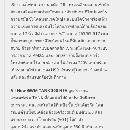
เรียงของไฟหน้าทรงกลมตัด
DRL
ทรงเหลี่ยมผสานเข้ากับ
ตัวรถ เสริมความเท่ทะมัดทะแมงด้วยกันชนดีไซน์ออฟโร
ดร่วมสมัย บังโคลนขนาดใหญ่ และบันไดข้าง พร้อมเพิ่ม
ความแข็งแกร่งและมั่นใจให้กับ
ภาพลักษณ์ด้วยล้ออัลลอย
ขนาด
17
นิ้ว สีดำ และยาง
A/T
ขนาด
265/65 R17
เน้น
ย้ำความหรูหราของดีไซน์ออฟโรดที่ทันสมัยและสะดวก
สบาย ด้วยนาฬิกาแบบคลาสสิก เบาะหนัง
NAPPA
ระบบ
กรองอากาศ
PM2.5
และ
Ionizer
รวมถึงระบบชาร์จ
โทรศัพท์แบบไร้สาย ช่องจ่ายไฟสำรอง
220V
แบบพร้อม
เต้ารับสายไฟ และช่อง
USB
สำหรับผู้โดยสารข้างหน้า
–
หลัง และสำหรับกล้องบันทึกภาพ
All New GWM TANK 300 HEV
ถูกสร้างบน
แพลตฟอร์ม
TANK
ที่อัดแน่นไปด้วยประสิทธิภาพ
สมรรถนะ และเทคโนโลยีที่เหนือชั้นเช่นเดียวกัน โดย
รถยนต์รุ่นนี้ขับเคลื่อนด้วยเครื่องยนต์เบนซิน
2.0
ลิตร
พร้อมระบบเทอร์โบแปรผัน (
VGT)
ให้กำลัง
สูงสุด
244
แรงม้า และแรงบิดสูงสุด
380
นิวตัน
–
เมตร