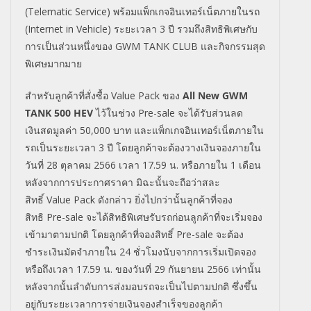
(
Telematic Service)
พร้อมแพ็กเกจอินเทอร์เน็ตภายในรถ
(
Internet in Vehicle)
ระยะเวลา
3
ปี รวมถึงสิทธิพิเศษกับ
การเป็นส่วนหนึ่งของ
GWM TANK CLUB
และกิจกรรมสุด
พิเศษมากมาย
สำหรับลูกค้าที่สั่งซื้อ
Value Pack
ของ
All New GWM
TANK 500 HEV
ไว้ในช่วง
Pre-sale
จะได้รับส่วนลด
เงินสดมูลค่า
50,000
บาท และแพ็กเกจอินเทอร์เน็ตภายใน
รถเป็นระยะเวลา
3
ปี โดยลูกค้าจะต้องวางเงินจองภายใน
วันที่
28
ตุลาคม
2566
เวลา
17.59
น. หรือภายใน
1
เดือน
หลังจากการประกาศราคา มิฉะนั้นจะถือว่าสละ
สิทธิ์
Value Pack
ดังกล่าว ยิ่งไปกว่านั้นลูกค้าที่จอง
สิทธิ
Pre-sale
จะได้สิทธิพิเศษรับรถก่อนลูกค้าที่จะเริ่มจอง
เข้ามาตามปกติ โดยลูกค้าที่จองสิทธิ์
Pre-sale
จะต้อง
ชำระเงินมัดจำภายใน
24
ชั่วโมงนับจากการเริ่มเปิดจอง
หรือถึงเวลา
17.59
น. ของวันที่
29
กันยายน
2566
เท่านั้น
หลังจากนั้นลำดับการส่งมอบรถจะเป็นไปตามปกติ ซึ่งขึ้น
อยู่กับระยะเวลาการจ่ายเงินจองสำเร็จของลูกค้า