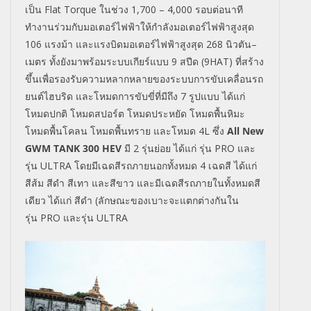
เป็น
Flat
Torque
ในช่วง
1,700 – 4,000
รอบต่อนาที
ทำงานร่วมกับมอเตอร์ไฟฟ้าให้กำลังมอเตอร์ไฟฟ้าสูงสุด
106 แรงม้า และแรงบิดมอเตอร์ไฟฟ้าสูงสุด
268
นิวตัน
–
เมตร ทั้งยังมาพร้อมระบบเกียร์แบบ
9
สปีด (
9HAT
) ที่สร้าง
ขึ้นเพื่อรองรับความหลากหลายของระบบการขับเคลื่อนรถ
ยนต์ไฮบริด และโหมดการขับขี่ที่มีถึง
7
รูปแบบ ได้แก่
โหมดปกติ โหมดสปอร์ต โหมดประหยัด โหมดพื้นหิมะ
โหมดพื้นโคลน โหมดพื้นทราย และโหมด
4L
ซึ่ง
All New
GWM TANK 300 HEV
มี
2
รุ่นย่อย ได้แก่ รุ่น
PRO
และ
รุ่น
ULTRA
โดยมีเฉดสีรถภายนอกทั้งหมด
4
เฉดสี ได้แก่
สีส้ม สีดำ สีเทา และสีขาว และมีเฉดสีรถภายในทั้งหมดสี
เดียว ได้แก่ สีดำ
(
ลักษณะของเบาะจะแตกต่างกันใน
รุ่น
PRO
และรุ่น
ULTRA