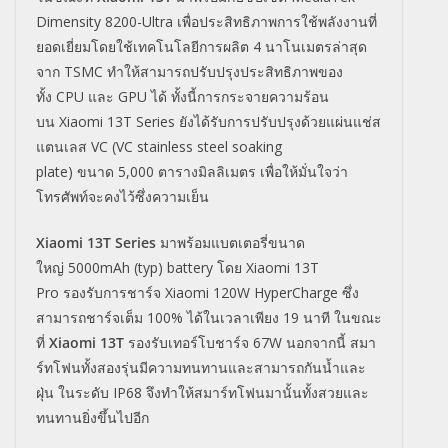
Dimensity 8200-Ultra
เพื่อประสิทธิภาพการใช้พลังงานที่
ยอดเยี่ยมโดยใช้เทคโนโลยีการผลิต
4
นาโนเมตรล่าสุด
จาก
TSMC
ทำให้สามารถปรับปรุงประสิทธิภาพของ
ทั้ง
CPU
และ
GPU
ได้ ทั้งนี้การกระจายความร้อน
บน
Xiaomi 13T Series
ยังได้รับการปรับปรุงด้วยแผ่นแช่ส
แตนเลส
VC (VC stainless steel soaking
plate)
ขนาด
5,000
ตารางมิลลิเมตร เพื่อให้มั่นใจว่า
โทรศัพท์จะคงไว้ซึ่งความเย็น
Xiaomi 13T Series
มาพร้อมแบตเตอรี่ขนาด
ใหญ่
5000mAh (typ) battery
โดย
Xiaomi 13T
Pro
รองรับการชาร์จ
Xiaomi 120W HyperCharge
ซึ่ง
สามารถชาร์จเต็ม
100%
ได้ในเวลาเพียง
19
นาที
ในขณะ
ที่
Xiaomi 13T
รองรับเทอร์โบชาร์จ
67W
นอกจากนี้ สมา
ร์ทโฟนทั้งสองรุ่นมีความทนทานและสามารถกันน้ำและ
ฝุ่น
ในระดับ
IP68
จึงทำให้สมาร์ทโฟนมานั้นทั้งสวยและ
ทนทานยิ่งขึ้นไปอีก