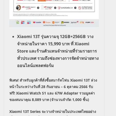
Xiaomi 13T
รุ่นความจุ
12GB+256GB
วาง
จำหน่ายในราคา
15,990
บาท ที่
Xiaomi
Store
และร้านตัวแทนจำหน่ายที่ร่วมรายการ
ทั่วประเทศ รวมถึงช่องทางการจัดจำหน่ายทาง
ออนไลน์แพลตฟอร์ม
พิเศษ! สำหรับลูกค้าที่สั่งซื้อสมาร์ทโฟน
Xiaomi 13T
ล่วง
หน้าในระหว่างวันที่
28
กันยายน –
6
ตุลาคม
2566
รับ
ฟรี!
Xiaomi Watch S1
และ
67W Adapter
รวมมูลค่า
ของสมนาคุณ
8,089
บาท
(
จำนวนจำกัด
1,000
ชิ้น)
Xiaomi 13T Series
จะวางจำหน่ายในประเทศไทยอย่าง