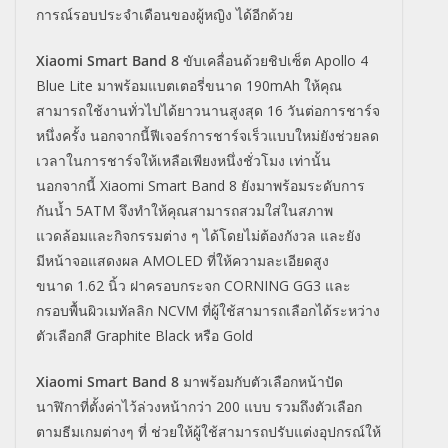
การณ์รอบประจำเดือนของผู้หญิง
ได้อีกด้วย
Xiaomi Smart Band 8
ขับเคลื่อนด้วยชิปเซ็ต
Apollo 4
Blue Lite
มาพร้อมแบตเตอรี่ขนาด
190mAh
ให้คุณ
สามารถใช้งานทั่วไปได้ยาวนานสูงสุด
16
วันต่อการชาร์จ
หนึ่งครั้ง นอกจากนี้ฟีเจอร์การชาร์จเร็วแบบใหม่ยังช่วยลด
เวลาในการชาร์จให้เหลือเพียงหนึ่งชั่วโมง
เท่านั้น
นอกจากนี้
Xiaomi Smart Band 8
ยังมาพร้อมระดับการ
กันน้ำ
5ATM
จึงทำให้คุณสามารถสวมใส่ในสภาพ
แวดล้อมและกิจกรรมต่าง ๆ ได้โดยไม่ต้องกังวล และยัง
มีหน้าจอแสดงผล
AMOLED
ที่ให้ความละเอียดสูง
ขนาด
1.62
นิ้ว ฝาครอบกระจก
CORNING GG3
และ
กรอบพื้นผิวเมทัลลิก
NCVM
ที่ผู้ใช้สามารถเลือกได้ระหว่าง
ตัวเลือกสี
Graphite Black
หรือ
Gold
Xiaomi Smart Band 8
มาพร้อมกับตัวเลือกหน้าปัด
นาฬิกาที่ตั้งค่าไว้ล่วงหน้ากว่า
200
แบบ รวมถึงตัวเลือก
ตามธีมเกมต่างๆ ที่ ช่วยให้ผู้ใช้สามารถปรับแต่งอุปกรณ์ให้