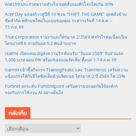
Watch9 ประกาศความสำเร็จ ยอดสั่งจองทั่วโลกโตเกิน 30%
Acer Day ฉลองก้าวสู่ปีที่ 10 ชวน “SHIFT THE GAME” จุดพลังข้าม
ขีดจำกัด พลิกบทใหม่ในแบบของคุณ ระหว่างวันที่ 14 ส.ค. –
15 ก.ย. 69
True Corporation รายงานงบไตรมาส 2/2569 ทำกำไรต่อเนื่องเป็น
ไตรมาสที่ 6 จ่ายปันผล 5.2 พันล้านบาท
realme เปิดแคมเปญส่งความรัก ต้อนรับ “วันแม่ 2569” รับส่วนลด
1,000 บาท ผ่อน 0% พร้อมของแถมจัดเต็ม ตั้งแต่ 1-14 ส.ค. 69
Garmin เข้าซื้อกิจการ TrainingPeaks และ TrainHeroic เสริมความ
แข็งแกร่งให้กับอีโคซิสเต็มด้านฟิตเนส ไตรมาส 2 ปี 2569 โต 25%
Fortinet ยกระดับ FortiEndpoint เสริมความปลอดภัยให้องค์กร
รองรับการใช้งาน AI อย่างมั่นใจ
คลังเก็บ
ค
ลั