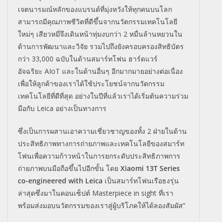
เจตนารมณ์หลักของแบรนด์ที่มุ่งหวังให้ทุกคนบนโลก
สามารถมีคุณภาพชีวิตที่ดีขึ้นจากนวัตกรรมเทคโนโลยี
ใหม่ๆ เสียวหมี่จึงเดินหน้าทุ่มงบกว่า
2
หมื่นล้านหยวนใน
ด้านการพัฒนาและวิจัย รวมไปถึงยังครอบครองสิทธิบัตร
กว่า
33,000
ฉบับในด้านสมาร์ทโฟน ฮาร์ดแวร์
อัจฉริยะ
AIoT
และในด้านอื่นๆ อีกมากมายอย่างต่อเนื่อง
เพื่อให้ลูกค้าของเราได้ใช้ประโยชน์จากนวัตกรรม
เทคโนโลยีที่ดีที่สุด อย่างในปีที่แล้วเราได้เริ่มต้นความร่วม
มือกับ
Leica
อย่างเป็นทางการ
ซึ่งเป็นการผสานเอาความเชี่ยวชาญของทั้ง
2
ฝ่ายในด้าน
ประสิทธิภาพทางการถ่ายภาพและเทคโนโลยีของสมาร์ท
โฟนเพื่อความก้าวหน้าในการยกระดับประสิทธิภาพการ
ถ่ายภาพบนมือถือขึ้นไปอีกขั้น โดย
Xiaomi 13T Series
co-engineered with Leica
เป็นสมาร์ทโฟนเรือธงรุ่น
ล่าสุดซึ่งมาในคอนเซ็ปต์
Masterpiece in sight
ที่เรา
พร้อมส่งมอบนวัตกรรมของเราสู่ผู้บริโภคให้ได้ลองสัมผัส”