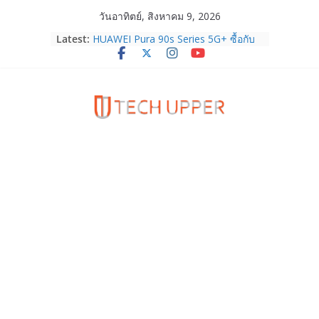
Skip
วันอาทิตย์, สิงหาคม 9, 2026
to
Latest:
HUAWEI Pura 90s Series 5G+ ซื้อกับ
content
True 5G ลดสูงสุด 19,400 บาท พร้อม
สิทธิพิเศษครบครันทั้งความบันเทิง และ
บริการหลังการขาย
TrueVisions ชวนคนไทยส่งใจเชียร์
“เนเน่ รอยัล” บนเวทีโลก ร่วมลุ้นทุก
โมเมนต์สำคัญใน AMERICA’S GOT
TALENT SEASON 21
realme เตรียมฉลองครบรอบแบรนด์กับ
“828 Fan Festival 2026” ภายใต้คอน
เซ็ปต์ “Make Your Passion Real”
OPPO Reno16 5G มาพร้อมความจุใหม่
12GB+512GB เปิดคอลเลกชันพร้อม
เพื่อนซี้ไอคอนิกคนล่าสุด Pingu Limited
Edition เติมความน่ารักทุกโมเมนต์
Samsung Galaxy Z Fold8 Ultra,
Fold8, Flip8, Watch Ultra2 และ
Watch9 ประกาศความสำเร็จ ยอดสั่ง
จองทั่วโลกโตเกิน 30%