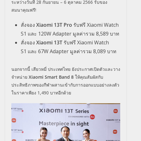
ระหว่างวันที่
28
กันยายน –
6
ตุลาคม
2566
รับของ
สมนาคุณฟรี!
สั่งจอง
Xiaomi 13T Pro
รับฟรี
Xiaomi Watch
S1
และ
120W Adapter
มูลค่ารวม
8,589
บาท
สั่งจอง
Xiaomi 13T
รับฟรี
Xiaomi Watch
S1
และ
67W Adapter
มูลค่ารวม
8,089
บาท
นอกจากนี้ เสียวหมี่ ประเทศไทย ยังประกาศเปิดตัวและวาง
จำหน่าย
Xiaomi Smart Band 8
ให้คุณสัมผัสกับ
ประสิทธิภาพของกีฬาผสานเข้ากับการออกแบบอย่างลงตัว
ในราคาเพียง
1,490
บาทอีกด้วย