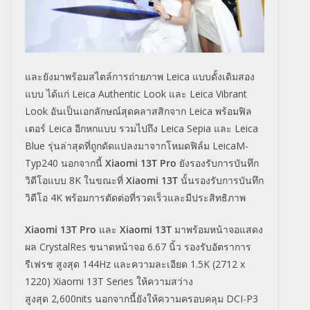
และยังมาพร้อมสไตล์การถ่ายภาพ
Leica
แบบดั้งเดิมสอง
แบบ ได้แก่
Leica Authentic Look
และ
Leica Vibrant
Look
อันเป็นเอกลักษณ์สุดคลาสสิกจาก
Leica
พร้อมฟิล
เตอร์
Leica
อีกหกแบบ รวมไปถึง
Leica Sepia
และ
Leica
Blue
รุ่นล่าสุดที่ถูกดัดแปลงมาจากโหมดฟิล์ม
LeicaM-
Typ240
นอกจากนี้
Xiaomi 13T Pro
ยังรองรับการบันทึก
วิดีโอแบบ
8K
ในขณะที่
Xiaomi 13T
นั้นรองรับการบันทึก
วิดีโอ
4K
พร้อมการตัดต่อที่รวดเร็วและมีประสิทธิภาพ
Xiaomi 13T Pro
และ
Xiaomi 13T
มาพร้อมหน้าจอแสดง
ผล
CrystalRes
ขนาดหน้าจอ
6.67
นิ้ว รองรับอัตราการ
รีเฟรช สูงสุด
144Hz
และความละเอียด
1.5K (2712 x
1220) Xiaomi 13T Series
ให้ความสว่าง
สูงสุด
2,600nits
นอกจากนี้ยังให้ความครอบคลุม
DCI-P3