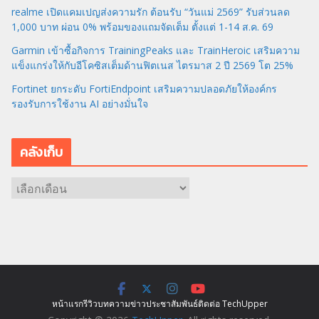
realme เปิดแคมเปญส่งความรัก ต้อนรับ “วันแม่ 2569” รับส่วนลด
1,000 บาท ผ่อน 0% พร้อมของแถมจัดเต็ม ตั้งแต่ 1-14 ส.ค. 69
Garmin เข้าซื้อกิจการ TrainingPeaks และ TrainHeroic เสริมความ
แข็งแกร่งให้กับอีโคซิสเต็มด้านฟิตเนส ไตรมาส 2 ปี 2569 โต 25%
Fortinet ยกระดับ FortiEndpoint เสริมความปลอดภัยให้องค์กร
รองรับการใช้งาน AI อย่างมั่นใจ
คลังเก็บ
ค
ลั
ง
เ
ก็
บ
หน้าแรก
รีวิว
บทความ
ข่าว
ประชาสัมพันธ์
ติดต่อ TechUpper