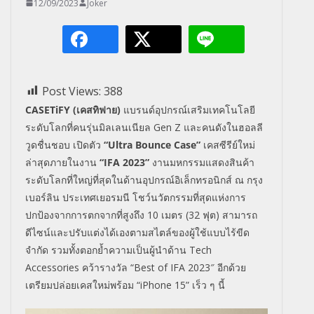
12/09/2023
Joker
Post Views:
388
CASETiFY (
เคสทิฟาย)
แบรนด์อุปกรณ์เสริมเทคโนโลยี
ระดับโลกที่คนรุ่นมิลเลนเนียล
Gen Z
และคนดังในฮอลลี
วูดชื่นชอบ เปิดตัว
“Ultra Bounce Case”
เคสซีรีย์ใหม่
ล่าสุดภายในงาน
“IFA
2023
”
งานมหกรรมแสดงสินค้า
ระดับโลกที่ใหญ่ที่สุดในด้านอุปกรณ์อิเล็กทรอนิกส์
ณ กรุง
เบอร์ลิน ประเทศเยอรมนี โชว์นวัตกรรมที่สุดแห่งการ
ปกป้องจากการตกจากที่สูงถึง 10 เมตร (32 ฟุต) สามารถ
ดีไซน์และปรับแต่งได้เองตามสไตล์ของผู้ใช้แบบไร้ขีด
จำกัด รวมทั้งตอกย้ำความเป็นผู้นำด้าน
Tech
Accessories
คว้ารางวัล “
Best of IFA
2023″ อีกด้วย
เตรียมปล่อยเคสใหม่พร้อม
“iPhone
15
”
เร็ว ๆ นี้