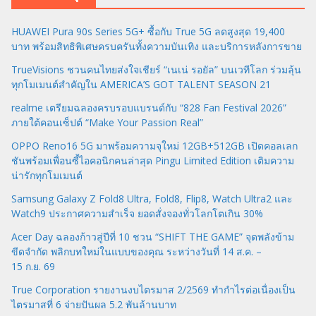
HUAWEI Pura 90s Series 5G+ ซื้อกับ True 5G ลดสูงสุด 19,400
บาท พร้อมสิทธิพิเศษครบครันทั้งความบันเทิง และบริการหลังการขาย
TrueVisions ชวนคนไทยส่งใจเชียร์ “เนเน่ รอยัล” บนเวทีโลก ร่วมลุ้น
ทุกโมเมนต์สำคัญใน AMERICA’S GOT TALENT SEASON 21
realme เตรียมฉลองครบรอบแบรนด์กับ “828 Fan Festival 2026”
ภายใต้คอนเซ็ปต์ “Make Your Passion Real”
OPPO Reno16 5G มาพร้อมความจุใหม่ 12GB+512GB เปิดคอลเลก
ชันพร้อมเพื่อนซี้ไอคอนิกคนล่าสุด Pingu Limited Edition เติมความ
น่ารักทุกโมเมนต์
Samsung Galaxy Z Fold8 Ultra, Fold8, Flip8, Watch Ultra2 และ
Watch9 ประกาศความสำเร็จ ยอดสั่งจองทั่วโลกโตเกิน 30%
Acer Day ฉลองก้าวสู่ปีที่ 10 ชวน “SHIFT THE GAME” จุดพลังข้าม
ขีดจำกัด พลิกบทใหม่ในแบบของคุณ ระหว่างวันที่ 14 ส.ค. –
15 ก.ย. 69
True Corporation รายงานงบไตรมาส 2/2569 ทำกำไรต่อเนื่องเป็น
ไตรมาสที่ 6 จ่ายปันผล 5.2 พันล้านบาท