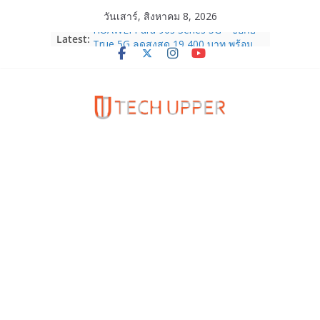
Skip
วันเสาร์, สิงหาคม 8, 2026
to
HUAWEI Pura 90s Series 5G+ ซื้อกับ
Latest:
content
True 5G ลดสูงสุด 19,400 บาท พร้อม
สิทธิพิเศษครบครันทั้งความบันเทิง และ
บริการหลังการขาย
TrueVisions ชวนคนไทยส่งใจเชียร์
“เนเน่ รอยัล” บนเวทีโลก ร่วมลุ้นทุก
โมเมนต์สำคัญใน AMERICA’S GOT
TALENT SEASON 21
realme เตรียมฉลองครบรอบแบรนด์กับ
“828 Fan Festival 2026” ภายใต้คอน
เซ็ปต์ “Make Your Passion Real”
OPPO Reno16 5G มาพร้อมความจุใหม่
12GB+512GB เปิดคอลเลกชันพร้อม
เพื่อนซี้ไอคอนิกคนล่าสุด Pingu Limited
Edition เติมความน่ารักทุกโมเมนต์
Samsung Galaxy Z Fold8 Ultra,
Fold8, Flip8, Watch Ultra2 และ
Watch9 ประกาศความสำเร็จ ยอดสั่ง
จองทั่วโลกโตเกิน 30%