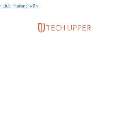
 Club Thailand” ผนึก
ักวิจัย วางรากฐาน
ไทย เชื่อมงานวิจัยสู่
คอุตสาหกรรม
ิจการ TrainingPeaks
 เสริมความแข็งแกร่ง
มด้านฟิตเนส ไตรมาส 2
 FortiEndpoint เสริม
งค์กร รองรับการใช้
จ
เดียวกับผู้บริโภค
กำกับ Gen Z สร้างภาพจำ
Z Series
 หูฟัง True Wireless
ท และสมาร์ตโฟน
(4b) ราคา 13,999