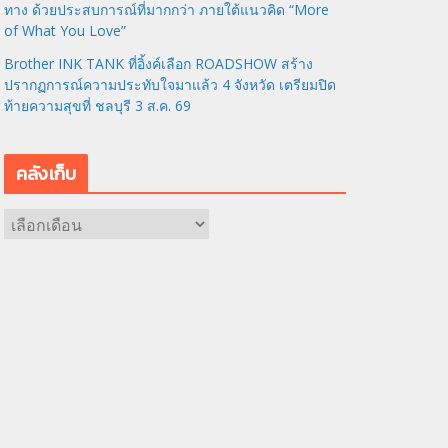
ทาง ด้วยประสบการณ์ที่มากกว่า ภายใต้แนวคิด “More
of What You Love”
Brother INK TANK ที่อิ้งค์เลือก ROADSHOW สร้าง
ปรากฏการณ์ความประทับใจมาแล้ว 4 จังหวัด เตรียมปิด
ท้ายความสุขที่ ชลบุรี 3 ส.ค. 69
คลังเก็บ
ค
ลั
ง
เ
ก็
บ