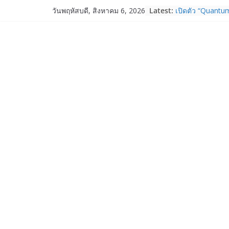
Skip
Latest:
เปิดตัว “Quantum
วันพฤหัสบดี, สิงหาคม 6, 2026
to
ภาครัฐ–เอกชน–น
ระบบนิเวศควอนตัม
content
การใช้จริงในภา
Garmin เข้าซื้อก
และ TrainHeroic
ให้กับอีโคซิสเต็
ปี 2569 โต 25%
Fortinet ยกระดับ
ความปลอดภัยให้อ
งาน AI อย่างมั่นใ
Samsung พูดภาษา
เปิดพื้นที่ให้ผู้
ใหม่ของ Galaxy 
Nothing Ear (3a)
ราคา 3,999 บา
Nothing Phone 
บาท