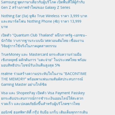
Samsung พูดภาษาเดียวกับผู้บริโภค เปิดพื้นที่ให้ผู้กำกับ
Gen Z สร้างภาพจำใหม่ของ Galaxy Z Series
Nothing Ear (3a) หูฟัง True Wireless ราคา 3,999 บาท
และสมาร์ตโฟน Nothing Phone (4b) ราคา 13,999
บาท
เปิดตัว “Quantum Club Thailand” ผนึกภาครัฐ–เอกชน–
นักวิจัย วางรากฐานระบบนิเวศควอนตัมไทย เชื่อมงาน
วิจัยสู่การใช้จริงในภาคอุตสาหกรรม
TrueMoney และ Mastercard ยกระดับความร่วมมือ
เชิงกลยุทธ์ ผลักดันการ “แตะจ่าย” ในประเทศไทย พร้อม
มอบสิทธิประโยชน์รับเงินคืนสูงสุด 5%
realme ร่วมสร้างความประทับใจในงาน “BACONTIME
THE MEMORY” พร้อมพาแฟนเกมสัมผัสประสบการณ์
Gaming Master อย่างใกล้ชิด
Visa และ ShopeePay เปิดตัว Visa Payment Passkey
ยกระดับประสบการณ์การชำระเงินออนไลน์ให้สะดวก
รวดเร็ว และปลอดภัยยิ่งขึ้นสำหรับผู้บริโภคชาวไทย
ออนิกซ์ ฮอสพิทาลิตี้ กรุ๊ป จับมือ แกร็บ เติมเต็มทุกการเดิน