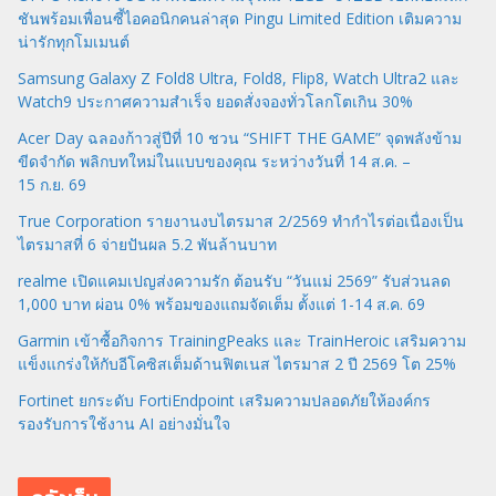
ชันพร้อมเพื่อนซี้ไอคอนิกคนล่าสุด Pingu Limited Edition เติมความ
น่ารักทุกโมเมนต์
Samsung Galaxy Z Fold8 Ultra, Fold8, Flip8, Watch Ultra2 และ
Watch9 ประกาศความสำเร็จ ยอดสั่งจองทั่วโลกโตเกิน 30%
Acer Day ฉลองก้าวสู่ปีที่ 10 ชวน “SHIFT THE GAME” จุดพลังข้าม
ขีดจำกัด พลิกบทใหม่ในแบบของคุณ ระหว่างวันที่ 14 ส.ค. –
15 ก.ย. 69
True Corporation รายงานงบไตรมาส 2/2569 ทำกำไรต่อเนื่องเป็น
ไตรมาสที่ 6 จ่ายปันผล 5.2 พันล้านบาท
realme เปิดแคมเปญส่งความรัก ต้อนรับ “วันแม่ 2569” รับส่วนลด
1,000 บาท ผ่อน 0% พร้อมของแถมจัดเต็ม ตั้งแต่ 1-14 ส.ค. 69
Garmin เข้าซื้อกิจการ TrainingPeaks และ TrainHeroic เสริมความ
แข็งแกร่งให้กับอีโคซิสเต็มด้านฟิตเนส ไตรมาส 2 ปี 2569 โต 25%
Fortinet ยกระดับ FortiEndpoint เสริมความปลอดภัยให้องค์กร
รองรับการใช้งาน AI อย่างมั่นใจ