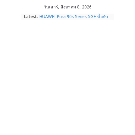
Skip
วันเสาร์, สิงหาคม 8, 2026
to
Latest:
HUAWEI Pura 90s Series 5G+ ซื้อกับ
content
True 5G ลดสูงสุด 19,400 บาท พร้อม
สิทธิพิเศษครบครันทั้งความบันเทิง และ
บริการหลังการขาย
TrueVisions ชวนคนไทยส่งใจเชียร์
“เนเน่ รอยัล” บนเวทีโลก ร่วมลุ้นทุก
โมเมนต์สำคัญใน AMERICA’S GOT
TALENT SEASON 21
realme เตรียมฉลองครบรอบแบรนด์กับ
“828 Fan Festival 2026” ภายใต้คอน
เซ็ปต์ “Make Your Passion Real”
OPPO Reno16 5G มาพร้อมความจุใหม่
12GB+512GB เปิดคอลเลกชันพร้อม
เพื่อนซี้ไอคอนิกคนล่าสุด Pingu Limited
Edition เติมความน่ารักทุกโมเมนต์
Samsung Galaxy Z Fold8 Ultra,
Fold8, Flip8, Watch Ultra2 และ
Watch9 ประกาศความสำเร็จ ยอดสั่ง
จองทั่วโลกโตเกิน 30%