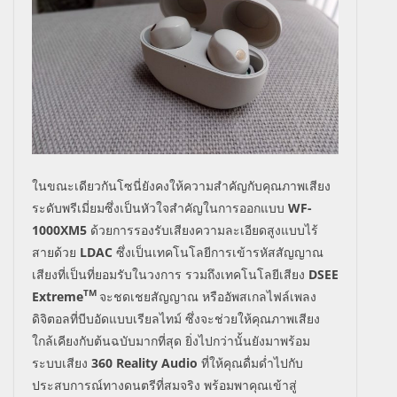
ในขณะเดียวกันโซนี่ยังคงให้ความสำคัญกับคุณภาพเสียง
ระดับพรีเมี่ยมซึ่งเป็นหัวใจสำคัญในการออกแบบ
WF-
1000XM5
ด้วยการรองรับเสียงความละเอียดสูงแบบไร้
สายด้วย
LDAC
ซึ่งเป็นเทคโนโลยีการเข้ารหัสสัญญาณ
เสียงที่เป็นที่ยอมรับในวงการ รวมถึง
เทคโนโลยีเสียง
DSEE
TM
Extreme
จะชดเชยสัญญาณ หรืออัพสเกลไฟล์เพลง
ดิจิตอลที่บีบอัดแบบเรียลไทม์ ซึ่งจะ
ช่วยให้คุณภาพเสียง
ใกล้เคียงกับต้นฉบับมากที่สุด
ยิ่งไปกว่านั้นยังมาพร้อม
ระบบเสียง
360 Reality Audio
ที่ให้คุณดื่มด่ำไปกับ
ประสบการณ์ทางดนตรีที่สมจริง
พร้อมพาคุณเข้าสู่