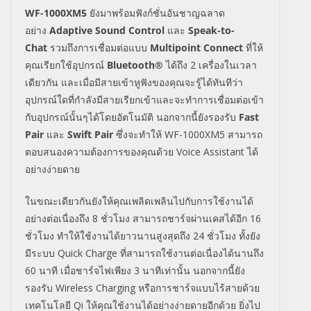
WF-1000XM5
ยังมาพร้อมฟังก์ชั่น
อันชาญฉลาด
อย่าง
Adaptive Sound Control
และ
Speak-to-
Chat
รวมถึงการเชื่อมต่อแบบ
Multipoint Connect
ที่ให้
คุณเรียกใช้อุปกรณ์
Bluetooth®
ได้ถึง 2 เครื่องในเวลา
เดียวกัน และเมื่อมีสายเข้าหูฟังของคุณจะรู้ได้ทันทีว่า
อุปกรณ์ใดที่กำลังมีสายเรียกเข้าและจะทำการเชื่อมต่อเข้า
กับอุปกรณ์นั้นๆได้โดยอัตโนมัติ
นอกจากนี้ยังรองรับ
Fast
Pair
และ
Swift Pair
ซึ่งจะทำให้
WF-1000XM5
สามารถ
ตอบสนองความต้องการของคุณด้วย
Voice Assistant
ได้
อย่างง่ายดาย
ในขณะเดียวกันยังให้คุณเพลิดเพลินไปกับการใช้งานได้
อย่างต่อเนื่องถึง 8 ชั่วโมง สามารถชาร์จผ่านเคสได้อีก 16
ชั่วโมง ทำให้ใช้งานได้ยาวนานสูงสุดถึง 24 ชั่วโมง ทั้งยัง
มีระบบ
Quick Charge
ที่สามารถใช้งานต่อเนื่องได้นานถึง
60 นาที เมื่อชาร์จไฟเพียง 3 นาทีเท่านั้น นอกจากนี้ยัง
รองรับ
Wireless Charging
หรือการชาร์จแบบไร้สายด้วย
เทคโนโลยี
Qi
ให้คุณใช้งานได้อย่างง่ายดายอีกด้วย ยิ่งไป