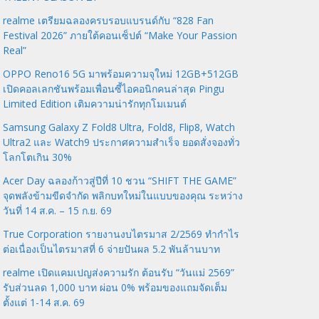
realme เตรียมฉลองครบรอบแบรนด์กับ “828 Fan
Festival 2026” ภายใต้คอนเซ็ปต์ “Make Your Passion
Real”
OPPO Reno16 5G มาพร้อมความจุใหม่ 12GB+512GB
เปิดคอลเลกชันพร้อมเพื่อนซี้ไอคอนิกคนล่าสุด Pingu
Limited Edition เติมความน่ารักทุกโมเมนต์
Samsung Galaxy Z Fold8 Ultra, Fold8, Flip8, Watch
Ultra2 และ Watch9 ประกาศความสำเร็จ ยอดสั่งจองทั่ว
โลกโตเกิน 30%
Acer Day ฉลองก้าวสู่ปีที่ 10 ชวน “SHIFT THE GAME”
จุดพลังข้ามขีดจำกัด พลิกบทใหม่ในแบบของคุณ ระหว่าง
วันที่ 14 ส.ค. – 15 ก.ย. 69
True Corporation รายงานงบไตรมาส 2/2569 ทำกำไร
ต่อเนื่องเป็นไตรมาสที่ 6 จ่ายปันผล 5.2 พันล้านบาท
realme เปิดแคมเปญส่งความรัก ต้อนรับ “วันแม่ 2569”
รับส่วนลด 1,000 บาท ผ่อน 0% พร้อมของแถมจัดเต็ม
ตั้งแต่ 1-14 ส.ค. 69