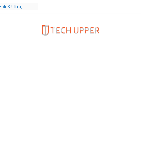
old8 Ultra,
 Ultra2 และ
ำเร็จ ยอดสั่ง
0%
ies 5G+ ซื้อกับ
9,400 บาท พร้อม
้งความบันเทิง และ
ทยส่งใจเชียร์
ลก ร่วมลุ้นทุก
MERICA’S GOT
1
ครบรอบแบรนด์กับ
2026” ภายใต้คอน
assion Real”
พร้อมความจุใหม่
ลเลกชันพร้อม
าสุด Pingu Limited
รักทุกโมเมนต์