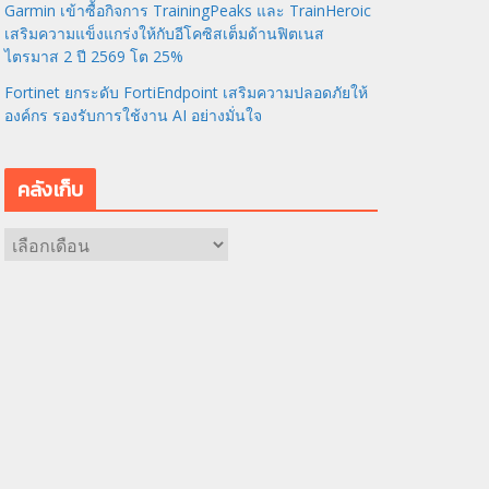
Garmin เข้าซื้อกิจการ TrainingPeaks และ TrainHeroic
เสริมความแข็งแกร่งให้กับอีโคซิสเต็มด้านฟิตเนส
ไตรมาส 2 ปี 2569 โต 25%
Fortinet ยกระดับ FortiEndpoint เสริมความปลอดภัยให้
องค์กร รองรับการใช้งาน AI อย่างมั่นใจ
คลังเก็บ
ค
ลั
ง
เ
ก็
บ