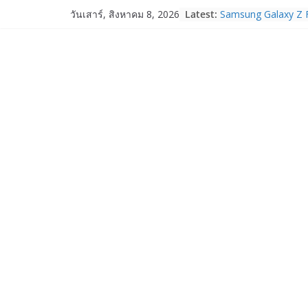
Skip
Latest:
Samsung Galaxy Z F
วันเสาร์, สิงหาคม 8, 2026
to
Fold8, Flip8, Watch
Watch9 ประกาศความส
content
จองทั่วโลกโตเกิน 3
HUAWEI Pura 90s Ser
True 5G ลดสูงสุด 1
สิทธิพิเศษครบครันทั
บริการหลังการขาย
TrueVisions ชวนคนไ
“เนเน่ รอยัล” บนเวทีโ
โมเมนต์สำคัญใน A
TALENT SEASON 2
realme เตรียมฉลอง
“828 Fan Festival 
เซ็ปต์ “Make Your P
OPPO Reno16 5G มา
12GB+512GB เปิดคอ
เพื่อนซี้ไอคอนิกคนล่
Edition เติมความน่า