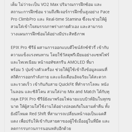
เต็ม ไม่ว่าจะเป็น
VO2 Max
ปริมาณการฝึกซ้อม และ
สถานะการฝึกซ้อม รวมถึงฟีเจอร์การฝึกขั้นสูงอย่
าง
Pace
Pro ClimbPro
และ
Real-time Stamina
ซึ่งจะช่วยให้ผู้
สวมใส่เข้
าใจสมรรถภาพร่างกายตัวเอง และสามารถ
วางแผนการฝึกซ้อมได้
อย่างมีประสิทธิภาพ
EPIX Pro
ซีรีย์ ผสานการออกแบบดีไซน์ลักซ์ชัวรี่ เข้ากับ
ความแข็งแรงทนทาน โดยใช้วัสดุพรีเมียมอย่
างแซฟไฟร์
และไทเทเนียม หน้าจอทัชสกรีน
AMOLED
ที่มา
พร้อม
5
ปุ่มข้างตัวเครื่อง ช่วยให้ผู้ใช้เข้าถึงข้อมู
ลแผนที่
สถิติการออกกำลังกาย และแจ้งเตือนอัจฉริยะได้
สะดวก
และรวดเร็ว เข้ากันกับสาย
QuickFit
ที่ทำจากโลหะ หนัง
ไนลอน และซิลิโคน สวมใส่ง่าย
Mix and Match
ได้กับทุ
กลุค
EPIX Pro
ซีรีย์ยังมาพร้อมไฟฉายแบบบิวท์
อินในทุกข
นาด ให้ผู้สวมใส่ใช้งานได้อย่
างปลอดภัยในยามค่ำคืน ทั้ง
ยังมีโหมด
Red Shift
ที่สามารถเปลี่ยนหน้าจอเป็
นเฉดสี
แดง เพื่อปรับให้เข้ากับสายตาของผู้
ใช้เมื่ออยู่ในที่มืด และ
ลดการรบกวนการนอนหลับอีกด้วย