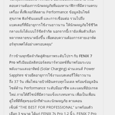
ตอบความต้
องการนักผจญภัยที่มองหานาฬิกาที่
มีความครบ
เครื่อง ทั้งฟีเจอร์ติดตาม
Performance
ข้อมูลอินไซด์
สุขภาพ ฟังก์ชันแผนที่ และการเชื่อมต่อ รวมไปถึง
แบตเตอรี่ที่มีอายุ
การใช้งานยาวนาน ให้นักผจญภัยใช้ชีวิต
กลางแจ้
งได้แบบไร้ขีดจำกัด นอกจากนี้เรายังเพิ่มตัวเลื
อก
หลากหลายขนาดยิ่งขึ้น เพื่อตอบความต้องการสายเอาท์
ด
อร์ทุกเพศได้อย่างครอบคลุม
”
ก้าวข้ามทุกขีดจำกัดสู่ศั
กยภาพระดับโปรฯ กับ
FENIX 7
Pro
พรีเมียมมัลติสปอร์ตสมาร์ทวอทช์
ที่มาพร้อมระบบ
พลังงานแสงอาทิ
ตย์ (
Solar Charging
) ผ่านเลนส์
Power
Sapphire
ช่วยยืดอายุการใช้งานแบตเตอรี่
ให้ยาวนาน
ถึง
37
วัน
เพิ่มไฟฉายบิวท์อินครบทุกโมเดล พร้อมข้อมูลอิน
ไซด์ด้าน
Performance
ระดับมืออาชีพ และแผนที่อัปเกรด
ใหม่ ภายใต้ดีไซน์ที่มีความแข็
งแรงทนทาน เพื่อเป็นเพื่อน
คู่ใจที่ดีที่สุ
ดของนักกีฬาและนักผจญภัย ตามคอน
เซ็ปต์
“THE BEST FOR PROFESSIONAL”
มาพร้อมตัว
เลือก
3
ขนาด ได้แก่
FENIX 7s Pro 1.2
นิ้ว
, FENIX 7 Pro