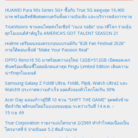
HUAWEI Pura 90s Series 5G+ ซื้อกับ True 5G ลดสูงสุด 19,400
บาท พร้อมสิทธิพิเศษครบครันทั้งความบันเทิง และบริการหลังการขาย
TrueVisions ชวนคนไทยส่งใจเชียร์ “เนเน่ รอยัล” บนเวทีโลก ร่วมลุ้น
ทุกโมเมนต์สำคัญใน AMERICA’S GOT TALENT SEASON 21
realme เตรียมฉลองครบรอบแบรนด์กับ “828 Fan Festival 2026”
ภายใต้คอนเซ็ปต์ “Make Your Passion Real”
OPPO Reno16 5G มาพร้อมความจุใหม่ 12GB+512GB เปิดคอลเลก
ชันพร้อมเพื่อนซี้ไอคอนิกคนล่าสุด Pingu Limited Edition เติมความ
น่ารักทุกโมเมนต์
Samsung Galaxy Z Fold8 Ultra, Fold8, Flip8, Watch Ultra2 และ
Watch9 ประกาศความสำเร็จ ยอดสั่งจองทั่วโลกโตเกิน 30%
Acer Day ฉลองก้าวสู่ปีที่ 10 ชวน “SHIFT THE GAME” จุดพลังข้าม
ขีดจำกัด พลิกบทใหม่ในแบบของคุณ ระหว่างวันที่ 14 ส.ค. –
15 ก.ย. 69
True Corporation รายงานงบไตรมาส 2/2569 ทำกำไรต่อเนื่องเป็น
ไตรมาสที่ 6 จ่ายปันผล 5.2 พันล้านบาท