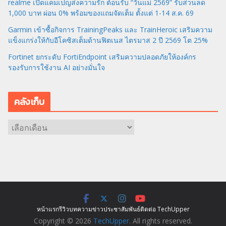
realme เปิดแคมเปญส่งความรัก ต้อนรับ “วันแม่ 2569” รับส่วนลด
1,000 บาท ผ่อน 0% พร้อมของแถมจัดเต็ม ตั้งแต่ 1-14 ส.ค. 69
Garmin เข้าซื้อกิจการ TrainingPeaks และ TrainHeroic เสริมความ
แข็งแกร่งให้กับอีโคซิสเต็มด้านฟิตเนส ไตรมาส 2 ปี 2569 โต 25%
Fortinet ยกระดับ FortiEndpoint เสริมความปลอดภัยให้องค์กร
รองรับการใช้งาน AI อย่างมั่นใจ
คลังเก็บ
ค
ลั
ง
เ
ก็
บ
หน้าแรก
รีวิว
บทความ
ข่าว
ประชาสัมพันธ์
ติดต่อ TechUpper
Copyright © 2026
TechUpper
. All rights reserved.