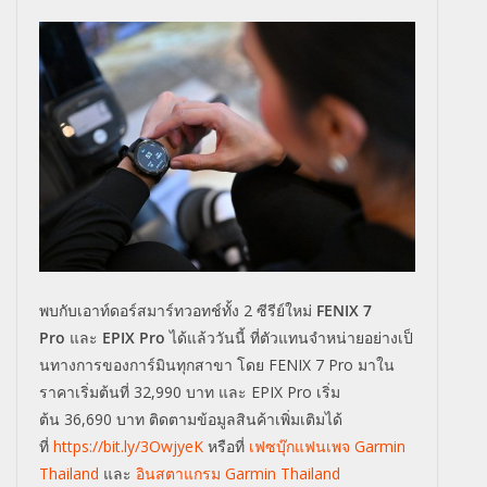
พบกับเอาท์ดอร์สมาร์ทวอทช์ทั้ง
2
ซีรีย์ใหม่
FENIX 7
Pro
และ
EPIX Pro
ได้แล้ววันนี้ ที่ตัวแทนจำหน่ายอย่างเป็
นทางการของการ์มินทุกสาขา โดย
FENIX 7 Pro
มาใน
ราคาเริ่มต้นที่
32,990
บาท และ
EPIX Pro
เริ่ม
ต้น
36,690
บาท
ติดตามข้อมูลสินค้าเพิ่มเติมได้
ที่
https://bit.ly/3OwjyeK
หรือที่
เฟซบุ๊กแฟนเพจ
Garmin
Thailand
และ
อินสตาแกรม
Garmin Thailand