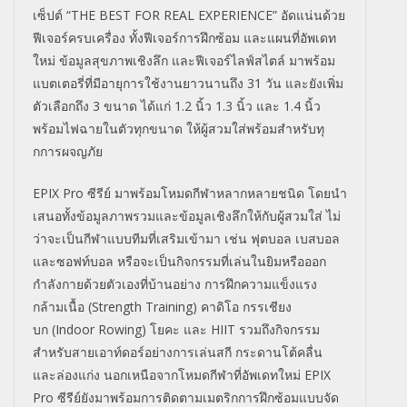
เซ็ปต์
“THE BEST FOR REAL EXPERIENCE”
อัดแน่นด้วย
ฟีเจอร์ครบเครื่อง ทั้งฟีเจอร์การฝึกซ้อม และแผนที่อัพเดท
ใหม่ ข้อมูลสุขภาพเชิงลึก และฟีเจอร์ไลฟ์สไตล์ มาพร้อม
แบตเตอรี่ที่มีอายุ
การใช้งานยาวนานถึง
31
วัน และยังเพิ่ม
ตัวเลือกถึง
3
ขนาด ได้แก่
1.2
นิ้ว
1.3
นิ้ว และ
1.4
นิ้ว
พร้อมไฟฉายในตัวทุกขนาด ให้ผู้สวมใส่พร้อมสำหรับทุ
กการผจญภัย
EPIX Pro
ซีรีย์ มาพร้อมโหมดกีฬาหลากหลายชนิด โดยนำ
เสนอทั้งข้อมูลภาพรวมและข้
อมูลเชิงลึกให้กับผู้สวมใส่ ไม่
ว่าจะเป็นกีฬาแบบทีมที่เสริ
มเข้ามา เช่น ฟุตบอล เบสบอล
และซอฟท์บอล หรือจะเป็นกิจกรรมที่เล่นในยิ
มหรือออก
กำลังกายด้วยตัวเองที่
บ้านอย่าง
การฝึกความแข็งแรง
กล้ามเนื้อ (
Strength Training)
คาดิโอ กรรเชียง
บก
(
Indoor Rowing)
โยคะ และ
HIIT
รวมถึงกิจกรรม
สำหรับสายเอาท์
ดอร์อย่างการเล่นสกี กระดานโต้คลื่น
และล่องแก่ง
นอกเหนือจากโหมดกี
ฬาที่อัพเดทใหม่
EPIX
Pro
ซีรีย์ยังมาพร้อมการติดตามเมตริ
กการฝึกซ้อมแบบจัด