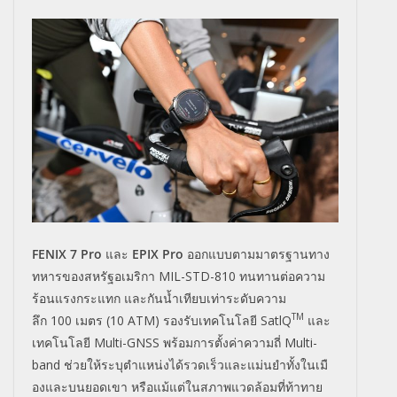
FENIX 7 Pro
และ
EPIX Pro
ออกแบบตามมาตรฐานทาง
ทหารของสหรั
ฐอเมริกา
MIL-STD-810
ทนทานต่อความ
ร้อน
แรงกระแทก และกันน้ำเทียบเท่าระดับความ
TM
ลึก
100
เมตร (
10 ATM
) รองรับเทคโนโลยี
SatlQ
และ
เทคโนโลยี
Multi-GNSS
พร้อมการตั้งค่าความถี่
Multi-
band
ช่วยให้ระบุตำแหน่งได้รวดเร็
วและแม่นยำทั้งในเมื
องและบนยอดเขา หรือแม้แต่ในสภาพแวดล้อมที่ท้
าทาย