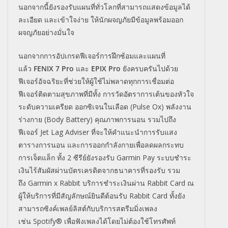
นอกจากนี้ยังรองรับแผนที่ทั่
วโลกที่สามารถแสดงข้อมูลได้
ละเอียด และเข้าใจง่าย ให้นักผจญภัยมีข้อมูลพร้
อมออก
ผจญภัยอย่างมั่นใจ
นอกจากการอัปเกรดฟีเจอร์การฝึ
กซ้อมและแผนที่
แล้ว
FENIX 7 Pro
และ
EPIX Pro
ยังครบครันไปด้วย
ฟีเจอร์อัจฉริ
ยะที่ช่วยให้ผู้ใช้ไม่พลาดทุ
กการเชื่อมต่อ
ฟีเจอร์ติดตามสุขภาพที่มีทั้ง การวัดอัตราการเต้นของหัวใจ
ระดับความเครียด ออกซิเจนในเลือด
(Pulse Ox)
พลังงาน
ร่างกาย (
Body Battery
) คุณภาพการนอน รวมไปถึง
ฟีเจอร์
Jet Lag Adviser
ที่จะให้คำแนะนำการรับแสง
ตารางการนอน และการออกกำลังกายเพื่
อลดผลกระทบ
การเจ็ตแล็ก ทั้ง
2
ซีรีย์ยังรองรับ
Garmin Pay
ระบบชำระ
เงินไร้สัมผัสผ่านบั
ตรเครดิตจากธนาคารที่รองรับ รวม
ถึง
Garmin x Rabbit
บริการชำระเงินผ่าน
Rabbit Card
ณ
ผู้ให้บริการที่มีสัญลักษณ์ยิ
นดีต้อนรับ
Rabbit Card
ทั้งยัง
สามารถซิงค์เพลย์ลิสต์กั
บบริการสตรีมมิ่งเพลง
เช่น
Spotify®
เพื่อฟังเพลงได้โดยไม่ต้องใช้
โทรศัพท์