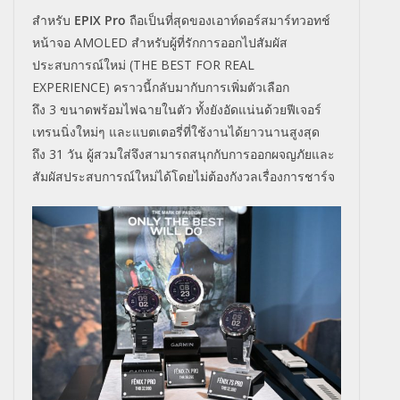
สำหรับ
EPIX Pro
ถือ
เป็นที่สุดของเอาท์ดอร์สมาร์
ทวอทช์
หน้าจอ
AMOLED
สำหรับผู้ที่รักการออกไปสัมผั
ส
ประสบการณ์ใหม่ (
THE BEST FOR REAL
EXPERIENCE)
คราวนี้กลับมากับการเพิ่มตัวเลื
อก
ถึง
3
ขนาดพร้อมไฟฉายในตัว ทั้งยังอัดแน่นด้วยฟีเจอร์
เทรนนิ่งใหม่ๆ และแบตเตอรี่ที่ใช้งานได้
ยาวนานสูงสุด
ถึง
31
วัน
ผู้สวมใส่จึงสามารถสนุกกั
บการออกผจญภัยและ
สัมผั
สประสบการณ์ใหม่ได้โดยไม่ต้องกั
งวลเรื่องการชาร์จ