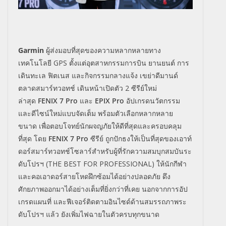
Garmin
ผู้ส่งมอบที่สุ
ดของความหลากหลายทาง
เทคโนโลยี
GPS
ตั้งแต่อุตสาหกรรมการบิน
ยานยนต์
การ
เดินทะเล ฟิตเนส และกิจกรรมกลางแจ้ง เขย่าดีมานด์
ตลาดสมาร์ทวอทช์ เดินหน้าเปิดตัว
2
ซีรีย์ใหม่
ล่าสุด
FENIX 7 Pro
และ
EPIX Pro
อัปเกรดนวัตกรรม
และดีไซน์ใหม่
แบบจัดเต็ม พร้อมตัวเลือกหลากหลาย
ขนาด
เพื่อตอบโจทย์นักผจญภัยให้ดีที่
สุดและครอบคลุม
ที่สุด โดย
FENIX 7 Pro
ซีรีย์
ถูก
ปักธงให้เป็นที่สุดของ
เอาท์
ดอร์สมาร์ทวอทช์โซลาร์สำหรับผู้
ที่รักความสมบุกสมบันระ
ดับโปรฯ (
THE BEST FOR PROFESSIONAL)
ให้นักกีฬา
และคอเอาดอร์สายโหดฝึ
กซ้อมได้อย่างปลอดภัย ดึง
ศักยภาพออกมาได้อย่างเต็มที่
ยิ่งกว่าที่เคย นอกจากการ
อัป
เกรดแผนที่ และฟีเจอร์ติดตามอินไซด์ด้
านสมรรถภาพระ
ดับโปรฯ แล้ว ยังเพิ่มไฟฉายในตัวครบทุกขนาด