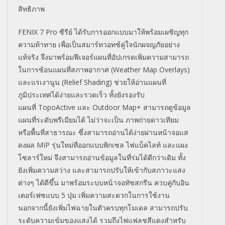
สิทธิ
ภาพ
FENIX 7 Pro
ซีรีย์ ได้รับการออกแบบมาให้พร้อมเผชิ
ญทุก
ความท้าทาย เพื่อเป็นสมาร์ทวอทช์คู่ใจนั
กผจญภัยอย่าง
แท้จริง จึงมาพร้อมฟีเจอร์แผนที่อั
ปเกรดเพิ่มความสามารถ
ในการซ้
อนแผนที่สภาพอากาศ (
Weather Map Overlays
)
และแรเงานูน (
Relief Shading
) ช่วยให้อ่านแผนที่
ภูมิประเทศได้
ง่ายและรวดเร็ว ทั้งยังรองรับ
แผนที่
TopoActive
และ
Outdoor Map+
สามารถดูข้อมูล
แผนที่ระดับพรี
เมียมได้ ไม่ว่าจะเป็น ภาพถ่ายดาวเทียม
หรือพื้นที่สาธารณะ ซึ่งสามารถอ่านได้ง่ายผ่านหน้
าจอแส
ดงผล
MIP
รุ่นใหม่ที่ออกแบบพิกเซล ไฟแบ็คไลท์ และแผง
โซลาร์ใหม่ จึงสามารถอ่านข้อมูลในที่ร่มได้
ดีกว่าเดิม ทั้ง
ยังเพิ่มความสว่าง และสามารถปรับให้เข้ากั
บสภาวะแสง
ต่างๆ ได้ดีขึ้น มาพร้อมระบบหน้าจอทัชสกรีน ควบคู่กับอิน
เตอร์เฟซแบบ
5
ปุ่ม เพิ่มความสะดวกในการใช้งาน
นอกจากนี้ยังเพิ่มไฟฉายในตั
วครบทุกโมเดล สามารถปรับ
ระดับความเข้
มของแสงได้ รวมถึงไฟแฟลชสีแดงสำหรับ