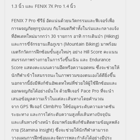
1.3
นิ้ว และ
FENIX 7X Pro 1.4
นิ้ว
FENIX 7 Pro
ซีรีย์ อัดแน่นด้วยนวัตกรรมและฟีเจอร์
เพื่อ
การผจญภัยทุกรูปแบบ กับโหมดกีฬาทั้งในร่มและกลางแจ้
ง
ที่อัพเดทใหม่มากกว่า
30
รายการ อาทิ การเดินป่า (
Hiking
)
และการขี่จักรยานเสือภูเขา (
Mountain Biking
) มาพร้อม
เมตริกวัดการฝึกซ้อมขั้
นสูงใหม่ๆ อย่าง
Hill Score
คะแนน
สมรรถภาพร่างกายในการวิ่
งขึ้นเนิน และ
Endurance
Score
แสดงคะแนนความอึดหรือความอดทน ซึ่งจะช่วยให้
นักกีฬาเข้
าใจสมรรถนะในภาพรวมของตนเองได้
ดียิ่งขึ้น
นอกจากนี้ยังมีฟังก์ชันอั
พเดทใหม่ที่ช่วยให้ผู้ใช้ฝึกซ้
อมและ
ออกผจญภัยได้อย่างมั่นใจ ด้วยฟีเจอร์
Pace Pro
ที่จะนำ
เสนอข้อมูลความเร็วในแต่
ละเส้นทางโดยคำนวณ
จาก
GPS
ฟีเจอร์
ClimbPro
ให้ข้อมูลระดับความลาดชัน
ระยะทาง และการไต่ระดับความสูงทั้งเส้
นทางปัจจุบัน
และเส้นทางข้างหน้า ยังมาพร้อมฟังก์ชันติดตามข้อมู
ลพลัง
กาย (
Stamina Insight
) ซึ่งจะช่วยให้นักกี
ฬาสามารถ
วางแผนการฝึกซ้อมและจั
ดการพละกำลังได้อย่างมีประ