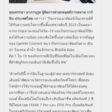
คุณหรรษา อาภานุกูล ผู้จัดการฝ่ายกลยุทธ์การตลาด การ์
มิน ประเทศไทย
กล่าวว่า
“
กิจกรรมเอาท์ดอร์เป็นเทรนด์ที่
ได้รับความสนใจมากขึ้นตั้งแต่ช่
วงต้นปี
2023
เป็นผลมา
จากการทุเลาลงของโควิด
–
19
และกิจกรรมเอาท์ดอร์ก็ยัง
คงได้
รับความนิยม และเติบโตขึ้นอย่างต่อเนื่อง จากข้อมูล
ของ
Garmin Connect
พบว่ากิจกรรมเอาท์ดอร์อย่าง เดิน
ป่า วิ่งเทรล ดำน้ำ ปั่นจักรยาน ตีกอล์ฟ ยังคง
ติด
1
ใน
10
ของกิจกรรมที่เป็นที่นิยมที่สุ
ดในเมืองไทย และ
ที่สำคัญกิจกรรมเดินป่ามีเพิ่
มขึ้นถึง
8%”
“
สำหรับปีนี้ การ์มินในฐานะผู้นำตลาดสมาร์
ทวอทช์ ยังคง
เดินหน้าพัฒนานวั
ตกรรมและผลิตภัณฑ์ใหม่ๆ เพื่อตอบ
โจทย์การใช้งานของผู้
ใช้สายเอาท์ดอร์ให้ได้ครอบคลุ
มมากที่สุด เราจึงนำเสนอเอาท์ดอร์สมาร์
ทวอทช์ในทุกเซก
เมนต์ ตั้งแต่มือใหม่ไปจนถึงระดับมื
ออาชีพ ผลิตภัณฑ์
2
ซี
รีย์ใหม่ล่าสุด
FENIX 7 Pro
และ
EPIX Pro
เป็นผลิตภัณฑ์
ในกลุ่มพรีเมียม
สม
าร์ทวอทช์ ออกแบบและพัฒนามาเพื่อ