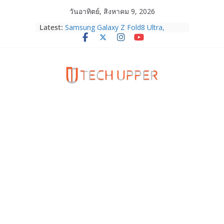
Skip
วันอาทิตย์, สิงหาคม 9, 2026
to
Latest:
Samsung Galaxy Z Fold8 Ultra,
content
Fold8, Flip8, Watch Ultra2 และ
Watch9 ประกาศความสำเร็จ ยอดสั่ง
จองทั่วโลกโตเกิน 30%
HUAWEI Pura 90s Series 5G+ ซื้อกับ
True 5G ลดสูงสุด 19,400 บาท พร้อม
สิทธิพิเศษครบครันทั้งความบันเทิง และ
บริการหลังการขาย
TrueVisions ชวนคนไทยส่งใจเชียร์
“เนเน่ รอยัล” บนเวทีโลก ร่วมลุ้นทุก
โมเมนต์สำคัญใน AMERICA’S GOT
TALENT SEASON 21
realme เตรียมฉลองครบรอบแบรนด์กับ
“828 Fan Festival 2026” ภายใต้คอน
เซ็ปต์ “Make Your Passion Real”
OPPO Reno16 5G มาพร้อมความจุใหม่
12GB+512GB เปิดคอลเลกชันพร้อม
เพื่อนซี้ไอคอนิกคนล่าสุด Pingu Limited
Edition เติมความน่ารักทุกโมเมนต์