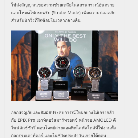
ใช้ส่
งสัญญาณขอความช่วยเหลื
อในสถานการณ์อันตราย
และโหมดไฟกระพริบ (
Strobe Mode
) เพิ่มความปลอดภัย
สำหรับนักวิ่
งที่ฝึกซ้อมในเวลากลางคืน
ออกผจญภัยและสัมผัสประสบการณ์
ใหม่อย่างไม่เกรงกลัว
กับ
EPIX Pro
เอาท์ดอร์สมาร์ทวอทช์ หน้าจอ
AMOLED
ดี
ไซน์ลักซ์ชัวรี่ ตอบโจทย์สายแอคทีฟไลฟ์สไตล์ที่
ใช้งานทั้ง
กิจกรรมเอาท์ดอร์ และในชีวิตประจำวัน ภายใต้คอน