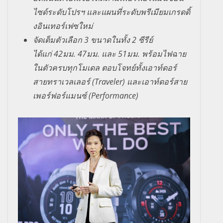
ไซด์ระดับโปรฯ และแผนที่ระดับพรีเมียมเกรดดิ้
งอินเทอร์เฟซใหม่
จัดเต็มตัวเลือก
3
ขนาดในทั้ง
2
ซีรีย์
ได้แก่
42
มม
.
47
มม
.
และ
51
มม
.
พร้อมไฟฉาย
ในตัวครบทุกโมเดล ตอบโจทย์ทั้งเอาท์ดอร์
สายทราเวลเลอร์
(Traveler)
และเอาท์ดอร์สาย
เพอร์ฟอร์แมนซ์
(Performance)