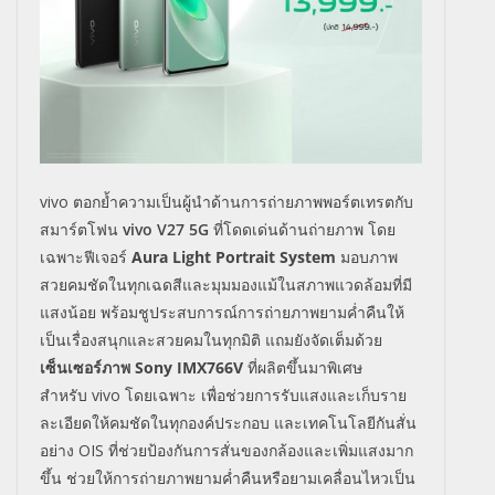
vivo
ตอกย้ำความเป็นผู้นำด้านการถ่ายภาพพอร์ตเทรตกับ
สมาร์ตโฟน
vivo V
27 5
G
ที่โดดเด่นด้านถ่ายภาพ โดย
เฉพาะฟีเจอร์
Aura Light Portrait
System
มอบภาพ
สวยคมชัดในทุกเฉดสีและมุมมองแม้ในสภาพแวดล้อมที่มี
แสงน้อย พร้อมชูประสบการณ์การถ่ายภาพยามค่ำคืนให้
เป็นเรื่องสนุกและสวยคมในทุกมิติ แถมยังจัดเต็มด้วย
เซ็นเซอร์ภาพ
Sony IMX
766
V
ที่ผลิตขึ้นมาพิเศษ
สำหรับ
vivo
โดยเฉพาะ เพื่อช่วยการรับแสงและเก็บราย
ละเอียดให้คมชัดในทุกองค์ประกอบ และเทคโนโลยีกันสั่น
อย่าง
OIS
ที่ช่วยป้องกันการสั่นของกล้องและเพิ่มแสงมาก
ขึ้น ช่วยให้การถ่ายภาพยามค่ำคืนหรือยามเคลื่อนไหวเป็น