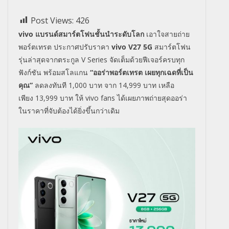
Post Views:
426
vivo
แบรนด์สมาร์ตโฟนชั้นนำระดับโลก
เอาใจสายถ่าย
พอร์ตเทรต ประกาศปรับราคา
vivo
V27 5G
สมาร์ตโฟน
รุ่นล่าสุดจากตระกูล
V Series
จัดเต็มด้วยฟีเจอร์ครบทุก
ฟังก์ชัน
พร้อมสโลแกน
“
ออร่าพอร์ตเทรต เผยทุกเฉดที่เป็น
คุณ
”
ลดลงทันที
1,000
บาท
จาก
14,999
บาท เหลือ
เพียง
13,999
บาท ให้
vivo fans
ได้เผยภาพถ่ายสุดออร่า
ในราคาที่จับต้องได้ยิ่งขึ้นกว่าเดิม