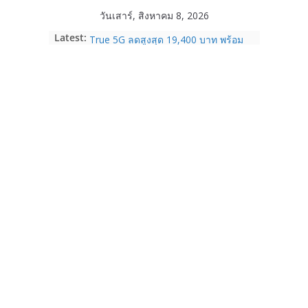
Skip
วันเสาร์, สิงหาคม 8, 2026
to
HUAWEI Pura 90s Series 5G+ ซื้อกับ
Latest:
True 5G ลดสูงสุด 19,400 บาท พร้อม
content
สิทธิพิเศษครบครันทั้งความบันเทิง และ
บริการหลังการขาย
TrueVisions ชวนคนไทยส่งใจเชียร์
“เนเน่ รอยัล” บนเวทีโลก ร่วมลุ้นทุก
โมเมนต์สำคัญใน AMERICA’S GOT
TALENT SEASON 21
realme เตรียมฉลองครบรอบแบรนด์กับ
“828 Fan Festival 2026” ภายใต้คอน
เซ็ปต์ “Make Your Passion Real”
OPPO Reno16 5G มาพร้อมความจุใหม่
12GB+512GB เปิดคอลเลกชันพร้อม
เพื่อนซี้ไอคอนิกคนล่าสุด Pingu Limited
Edition เติมความน่ารักทุกโมเมนต์
Samsung Galaxy Z Fold8 Ultra,
Fold8, Flip8, Watch Ultra2 และ
Watch9 ประกาศความสำเร็จ ยอดสั่ง
จองทั่วโลกโตเกิน 30%