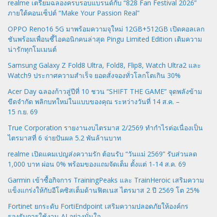
realme เตรียมฉลองครบรอบแบรนด์กับ “828 Fan Festival 2026”
ภายใต้คอนเซ็ปต์ “Make Your Passion Real”
OPPO Reno16 5G มาพร้อมความจุใหม่ 12GB+512GB เปิดคอลเลก
ชันพร้อมเพื่อนซี้ไอคอนิกคนล่าสุด Pingu Limited Edition เติมความ
น่ารักทุกโมเมนต์
Samsung Galaxy Z Fold8 Ultra, Fold8, Flip8, Watch Ultra2 และ
Watch9 ประกาศความสำเร็จ ยอดสั่งจองทั่วโลกโตเกิน 30%
Acer Day ฉลองก้าวสู่ปีที่ 10 ชวน “SHIFT THE GAME” จุดพลังข้าม
ขีดจำกัด พลิกบทใหม่ในแบบของคุณ ระหว่างวันที่ 14 ส.ค. –
15 ก.ย. 69
True Corporation รายงานงบไตรมาส 2/2569 ทำกำไรต่อเนื่องเป็น
ไตรมาสที่ 6 จ่ายปันผล 5.2 พันล้านบาท
realme เปิดแคมเปญส่งความรัก ต้อนรับ “วันแม่ 2569” รับส่วนลด
1,000 บาท ผ่อน 0% พร้อมของแถมจัดเต็ม ตั้งแต่ 1-14 ส.ค. 69
Garmin เข้าซื้อกิจการ TrainingPeaks และ TrainHeroic เสริมความ
แข็งแกร่งให้กับอีโคซิสเต็มด้านฟิตเนส ไตรมาส 2 ปี 2569 โต 25%
Fortinet ยกระดับ FortiEndpoint เสริมความปลอดภัยให้องค์กร
รองรับการใช้งาน AI อย่างมั่นใจ