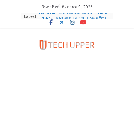
Skip
วันอาทิตย์, สิงหาคม 9, 2026
to
HUAWEI Pura 90s Series 5G+ ซื้อกับ
Latest:
content
True 5G ลดสูงสุด 19,400 บาท พร้อม
สิทธิพิเศษครบครันทั้งความบันเทิง และ
บริการหลังการขาย
TrueVisions ชวนคนไทยส่งใจเชียร์
“เนเน่ รอยัล” บนเวทีโลก ร่วมลุ้นทุก
โมเมนต์สำคัญใน AMERICA’S GOT
TALENT SEASON 21
realme เตรียมฉลองครบรอบแบรนด์กับ
“828 Fan Festival 2026” ภายใต้คอน
เซ็ปต์ “Make Your Passion Real”
OPPO Reno16 5G มาพร้อมความจุใหม่
12GB+512GB เปิดคอลเลกชันพร้อม
เพื่อนซี้ไอคอนิกคนล่าสุด Pingu Limited
Edition เติมความน่ารักทุกโมเมนต์
Samsung Galaxy Z Fold8 Ultra,
Fold8, Flip8, Watch Ultra2 และ
Watch9 ประกาศความสำเร็จ ยอดสั่ง
จองทั่วโลกโตเกิน 30%