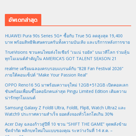
อัพเดทล่าสุด
HUAWEI Pura 90s Series 5G+ ซื้อกับ True 5G ลดสูงสุด 19,400
บาท พร้อมสิทธิพิเศษครบครันทั้งความบันเทิง และบริการหลังการขาย
TrueVisions ชวนคนไทยส่งใจเชียร์ “เนเน่ รอยัล” บนเวทีโลก ร่วมลุ้น
ทุกโมเมนต์สำคัญใน AMERICA’S GOT TALENT SEASON 21
realme เตรียมฉลองครบรอบแบรนด์กับ “828 Fan Festival 2026”
ภายใต้คอนเซ็ปต์ “Make Your Passion Real”
OPPO Reno16 5G มาพร้อมความจุใหม่ 12GB+512GB เปิดคอลเลก
ชันพร้อมเพื่อนซี้ไอคอนิกคนล่าสุด Pingu Limited Edition เติมความ
น่ารักทุกโมเมนต์
Samsung Galaxy Z Fold8 Ultra, Fold8, Flip8, Watch Ultra2 และ
Watch9 ประกาศความสำเร็จ ยอดสั่งจองทั่วโลกโตเกิน 30%
Acer Day ฉลองก้าวสู่ปีที่ 10 ชวน “SHIFT THE GAME” จุดพลังข้าม
ขีดจำกัด พลิกบทใหม่ในแบบของคุณ ระหว่างวันที่ 14 ส.ค. –