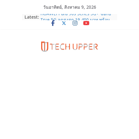
Skip
วันอาทิตย์, สิงหาคม 9, 2026
to
Latest:
HUAWEI Pura 90s Series 5G+ ซื้อกับ
content
True 5G ลดสูงสุด 19,400 บาท พร้อม
สิทธิพิเศษครบครันทั้งความบันเทิง และ
บริการหลังการขาย
TrueVisions ชวนคนไทยส่งใจเชียร์
“เนเน่ รอยัล” บนเวทีโลก ร่วมลุ้นทุก
โมเมนต์สำคัญใน AMERICA’S GOT
TALENT SEASON 21
realme เตรียมฉลองครบรอบแบรนด์กับ
“828 Fan Festival 2026” ภายใต้คอน
เซ็ปต์ “Make Your Passion Real”
OPPO Reno16 5G มาพร้อมความจุใหม่
12GB+512GB เปิดคอลเลกชันพร้อม
เพื่อนซี้ไอคอนิกคนล่าสุด Pingu Limited
Edition เติมความน่ารักทุกโมเมนต์
Samsung Galaxy Z Fold8 Ultra,
Fold8, Flip8, Watch Ultra2 และ
Watch9 ประกาศความสำเร็จ ยอดสั่ง
จองทั่วโลกโตเกิน 30%