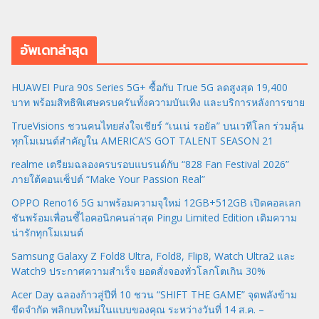
อัพเดทล่าสุด
HUAWEI Pura 90s Series 5G+ ซื้อกับ True 5G ลดสูงสุด 19,400
บาท พร้อมสิทธิพิเศษครบครันทั้งความบันเทิง และบริการหลังการขาย
TrueVisions ชวนคนไทยส่งใจเชียร์ “เนเน่ รอยัล” บนเวทีโลก ร่วมลุ้น
ทุกโมเมนต์สำคัญใน AMERICA’S GOT TALENT SEASON 21
realme เตรียมฉลองครบรอบแบรนด์กับ “828 Fan Festival 2026”
ภายใต้คอนเซ็ปต์ “Make Your Passion Real”
OPPO Reno16 5G มาพร้อมความจุใหม่ 12GB+512GB เปิดคอลเลก
ชันพร้อมเพื่อนซี้ไอคอนิกคนล่าสุด Pingu Limited Edition เติมความ
น่ารักทุกโมเมนต์
Samsung Galaxy Z Fold8 Ultra, Fold8, Flip8, Watch Ultra2 และ
Watch9 ประกาศความสำเร็จ ยอดสั่งจองทั่วโลกโตเกิน 30%
Acer Day ฉลองก้าวสู่ปีที่ 10 ชวน “SHIFT THE GAME” จุดพลังข้าม
ขีดจำกัด พลิกบทใหม่ในแบบของคุณ ระหว่างวันที่ 14 ส.ค. –