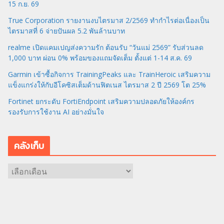
15 ก.ย. 69
True Corporation รายงานงบไตรมาส 2/2569 ทำกำไรต่อเนื่องเป็น
ไตรมาสที่ 6 จ่ายปันผล 5.2 พันล้านบาท
realme เปิดแคมเปญส่งความรัก ต้อนรับ “วันแม่ 2569” รับส่วนลด
1,000 บาท ผ่อน 0% พร้อมของแถมจัดเต็ม ตั้งแต่ 1-14 ส.ค. 69
Garmin เข้าซื้อกิจการ TrainingPeaks และ TrainHeroic เสริมความ
แข็งแกร่งให้กับอีโคซิสเต็มด้านฟิตเนส ไตรมาส 2 ปี 2569 โต 25%
Fortinet ยกระดับ FortiEndpoint เสริมความปลอดภัยให้องค์กร
รองรับการใช้งาน AI อย่างมั่นใจ
คลังเก็บ
ค
ลั
ง
เ
ก็