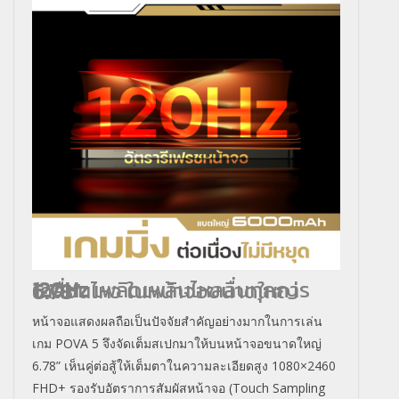
120Hz
เพลิดเพลินไหลลื่นทุกการเคลื่อนไหว ในหน้าจอขนาดใหญ่
6.78”
หน้าจอแสดงผลถือเป็นปัจจัยสำคัญอย่างมากในการเล่น
เกม POVA 5 จึงจัดเต็มสเปกมาให้บนหน้าจอขนาดใหญ่
6.78” เห็นคู่ต่อสู้ให้เต็มตาในความละเอียดสูง 1080×2460
FHD+ รองรับอัตราการสัมผัสหน้าจอ (Touch Sampling