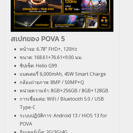
สเปกของ
POVA 5
หน้าจอ: 6.78” FHD+, 120Hz
ขนาด: 168.61×76.61×9.00 มม.
ชิปเซ็ต: Helio G99
แบตเตอรี่ 6,000mAh, 45W Smart Charge
กล้องถ่ายภาพ: 8MP / 50MP+Q
หน่วยความจำ: 8GB+256GB / 8GB+128GB
การเชื่อมต่อ: WiFi / Bluetooth 5.0 / USB
Type-C
ระบบปฏิบัติการ: Android 13 / HiOS 13 for
POVA
อินเทอร์เน็ต: 2G/3G/4G