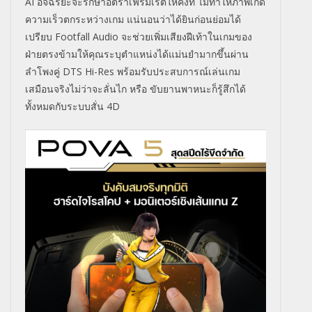
AI อัจฉริยะจะรักษาอัตราเฟรมเรตให้คงที่ ไม่ทำให้ภาพเกิด
ความเร็วตกระหว่างเกม แน่นอนว่าได้ยินก่อนย่อมได้
เปรียบ Footfall Audio จะช่วยเพิ่มเสียงฝีเท้าในเกมของ
ฝ่ายตรงข้ามให้คุณระบุตำแหน่งได้แม่นยำมากขึ้นผ่าน
ลำโพงคู่ DTS Hi-Res พร้อมรับประสบการณ์เล่นเกม
เสมือนจริงไม่ว่าจะลั่นไก หรือ ขับยานพาหนะก็รู้สึกได้
ทั้งหมดกับระบบสั่น 4D