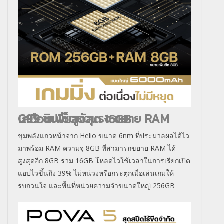
G99
ชิปเซ็ตตัวแรง ขยาย
RAM
เสมือนเพิ่มสูงสุด
16GB
ขุมพลังแถวหน้าจาก Helio ขนาด 6nm ที่ประมวลผลได้ไว
มาพร้อม RAM ความจุ 8GB ที่สามารถขยาย RAM ได้
สูงสุดอีก 8GB รวม 16GB โหลดไวใช้เวลาในการเรียกเปิด
แอปไวขึ้นถึง 39% ไม่หน่วงหรือกระตุกเมื่อเล่นเกมให้
รบกวนใจ และพื้นที่หน่วยความจำขนาดใหญ่ 256GB