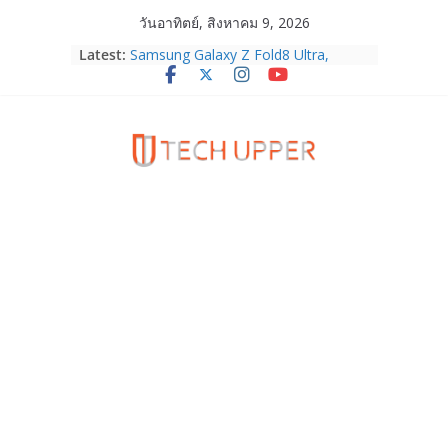
Skip
วันอาทิตย์, สิงหาคม 9, 2026
to
Latest:
Samsung Galaxy Z Fold8 Ultra,
content
Fold8, Flip8, Watch Ultra2 และ
Watch9 ประกาศความสำเร็จ ยอดสั่ง
จองทั่วโลกโตเกิน 30%
HUAWEI Pura 90s Series 5G+ ซื้อกับ
True 5G ลดสูงสุด 19,400 บาท พร้อม
สิทธิพิเศษครบครันทั้งความบันเทิง และ
บริการหลังการขาย
TrueVisions ชวนคนไทยส่งใจเชียร์
“เนเน่ รอยัล” บนเวทีโลก ร่วมลุ้นทุก
โมเมนต์สำคัญใน AMERICA’S GOT
TALENT SEASON 21
realme เตรียมฉลองครบรอบแบรนด์กับ
“828 Fan Festival 2026” ภายใต้คอน
เซ็ปต์ “Make Your Passion Real”
OPPO Reno16 5G มาพร้อมความจุใหม่
12GB+512GB เปิดคอลเลกชันพร้อม
เพื่อนซี้ไอคอนิกคนล่าสุด Pingu Limited
Edition เติมความน่ารักทุกโมเมนต์