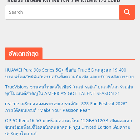
อัพเดทล่าสุด
HUAWEI Pura 90s Series 5G+ ซื้อกับ True 5G ลดสูงสุด 19,400
บาท พร้อมสิทธิพิเศษครบครันทั้งความบันเทิง และบริการหลังการขาย
TrueVisions ชวนคนไทยส่งใจเชียร์ “เนเน่ รอยัล” บนเวทีโลก ร่วมลุ้น
ทุกโมเมนต์สำคัญใน AMERICA’S GOT TALENT SEASON 21
realme เตรียมฉลองครบรอบแบรนด์กับ “828 Fan Festival 2026”
ภายใต้คอนเซ็ปต์ “Make Your Passion Real”
OPPO Reno16 5G มาพร้อมความจุใหม่ 12GB+512GB เปิดคอลเลก
ชันพร้อมเพื่อนซี้ไอคอนิกคนล่าสุด Pingu Limited Edition เติมความ
น่ารักทุกโมเมนต์