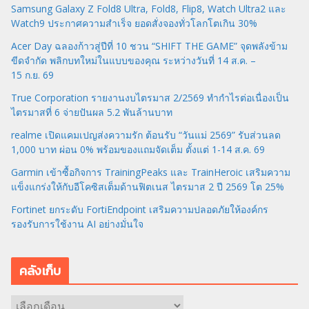
Samsung Galaxy Z Fold8 Ultra, Fold8, Flip8, Watch Ultra2 และ
Watch9 ประกาศความสำเร็จ ยอดสั่งจองทั่วโลกโตเกิน 30%
Acer Day ฉลองก้าวสู่ปีที่ 10 ชวน “SHIFT THE GAME” จุดพลังข้าม
ขีดจำกัด พลิกบทใหม่ในแบบของคุณ ระหว่างวันที่ 14 ส.ค. –
15 ก.ย. 69
True Corporation รายงานงบไตรมาส 2/2569 ทำกำไรต่อเนื่องเป็น
ไตรมาสที่ 6 จ่ายปันผล 5.2 พันล้านบาท
realme เปิดแคมเปญส่งความรัก ต้อนรับ “วันแม่ 2569” รับส่วนลด
1,000 บาท ผ่อน 0% พร้อมของแถมจัดเต็ม ตั้งแต่ 1-14 ส.ค. 69
Garmin เข้าซื้อกิจการ TrainingPeaks และ TrainHeroic เสริมความ
แข็งแกร่งให้กับอีโคซิสเต็มด้านฟิตเนส ไตรมาส 2 ปี 2569 โต 25%
Fortinet ยกระดับ FortiEndpoint เสริมความปลอดภัยให้องค์กร
รองรับการใช้งาน AI อย่างมั่นใจ
คลังเก็บ
ค