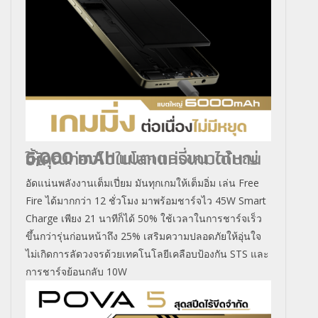
6,000 mAh
แบตเตอรี่ขนาดใหญ่ให้คุณท่องไปในโลกแห่งเกมได้นานขึ้น
อัดแน่นพลังงานเต็มเปี่ยม มันทุกเกมให้เต็มอิ่ม เล่น Free
Fire ได้มากกว่า 12 ชั่วโมง มาพร้อมชาร์จไว 45W Smart
Charge เพียง 21 นาทีก็ได้ 50% ใช้เวลาในการชาร์จเร็ว
ขึ้นกว่ารุ่นก่อนหน้าถึง 25% เสริมความปลอดภัยให้อุ่นใจ
ไม่เกิดการลัดวงจรด้วยเทคโนโลยีเคลือบป้องกัน STS และ
การชาร์จย้อนกลับ 10W