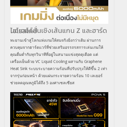
มอเตอร์สั่นเชิงเส้นแกน Z และฮาร์ดไจโรสโคป
ทะยานเข้าสู่โลกแห่งเกมให้สมจริงยิ่งกว่าเดิม ผ่านการ
ควบคุมจากฮาร์ดแวร์ที่ช่วยเสริมอรรถรสการเล่นเกมให้
คุณดื่มด่ำกับทุกวินาทีที่อยู่ในสนามแข่งสุดดุเดือด แต่
เครื่องเย็นด้วย VC Liquid Cooling ผสานกับ Graphene
Heat Sink ระบบระบายความร้อนที่ปรับปรุงให้ดีขึ้น 2 เท่า
จากรุ่นก่อนหน้า ด้วยแผ่นกระจายความร้อน 10 เลเยอร์
ช่วยลดอุณหภูมิได้ถึง 5 องศาเซลเซียส