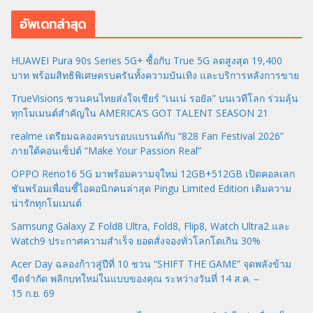
อัพเดทล่าสุด
HUAWEI Pura 90s Series 5G+ ซื้อกับ True 5G ลดสูงสุด 19,400
บาท พร้อมสิทธิพิเศษครบครันทั้งความบันเทิง และบริการหลังการขาย
TrueVisions ชวนคนไทยส่งใจเชียร์ “เนเน่ รอยัล” บนเวทีโลก ร่วมลุ้น
ทุกโมเมนต์สำคัญใน AMERICA’S GOT TALENT SEASON 21
realme เตรียมฉลองครบรอบแบรนด์กับ “828 Fan Festival 2026”
ภายใต้คอนเซ็ปต์ “Make Your Passion Real”
OPPO Reno16 5G มาพร้อมความจุใหม่ 12GB+512GB เปิดคอลเลก
ชันพร้อมเพื่อนซี้ไอคอนิกคนล่าสุด Pingu Limited Edition เติมความ
น่ารักทุกโมเมนต์
Samsung Galaxy Z Fold8 Ultra, Fold8, Flip8, Watch Ultra2 และ
Watch9 ประกาศความสำเร็จ ยอดสั่งจองทั่วโลกโตเกิน 30%
Acer Day ฉลองก้าวสู่ปีที่ 10 ชวน “SHIFT THE GAME” จุดพลังข้าม
ขีดจำกัด พลิกบทใหม่ในแบบของคุณ ระหว่างวันที่ 14 ส.ค. –
15 ก.ย. 69