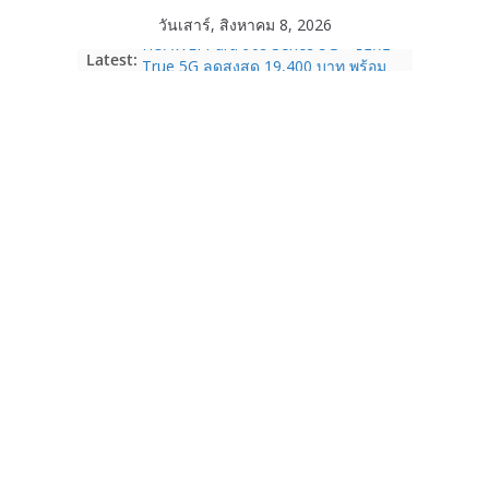
Skip
วันเสาร์, สิงหาคม 8, 2026
to
HUAWEI Pura 90s Series 5G+ ซื้อกับ
Latest:
content
True 5G ลดสูงสุด 19,400 บาท พร้อม
สิทธิพิเศษครบครันทั้งความบันเทิง และ
บริการหลังการขาย
TrueVisions ชวนคนไทยส่งใจเชียร์
“เนเน่ รอยัล” บนเวทีโลก ร่วมลุ้นทุก
โมเมนต์สำคัญใน AMERICA’S GOT
TALENT SEASON 21
realme เตรียมฉลองครบรอบแบรนด์กับ
“828 Fan Festival 2026” ภายใต้คอน
เซ็ปต์ “Make Your Passion Real”
OPPO Reno16 5G มาพร้อมความจุใหม่
12GB+512GB เปิดคอลเลกชันพร้อม
เพื่อนซี้ไอคอนิกคนล่าสุด Pingu Limited
Edition เติมความน่ารักทุกโมเมนต์
Samsung Galaxy Z Fold8 Ultra,
Fold8, Flip8, Watch Ultra2 และ
Watch9 ประกาศความสำเร็จ ยอดสั่ง
จองทั่วโลกโตเกิน 30%