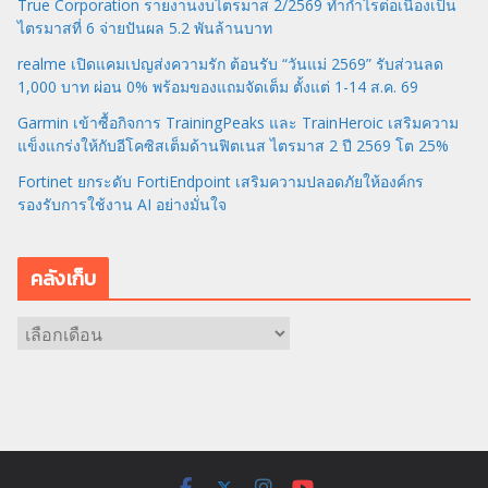
True Corporation รายงานงบไตรมาส 2/2569 ทำกำไรต่อเนื่องเป็น
ไตรมาสที่ 6 จ่ายปันผล 5.2 พันล้านบาท
realme เปิดแคมเปญส่งความรัก ต้อนรับ “วันแม่ 2569” รับส่วนลด
1,000 บาท ผ่อน 0% พร้อมของแถมจัดเต็ม ตั้งแต่ 1-14 ส.ค. 69
Garmin เข้าซื้อกิจการ TrainingPeaks และ TrainHeroic เสริมความ
แข็งแกร่งให้กับอีโคซิสเต็มด้านฟิตเนส ไตรมาส 2 ปี 2569 โต 25%
Fortinet ยกระดับ FortiEndpoint เสริมความปลอดภัยให้องค์กร
รองรับการใช้งาน AI อย่างมั่นใจ
คลังเก็บ
ค
ลั
ง
เ
ก็
บ