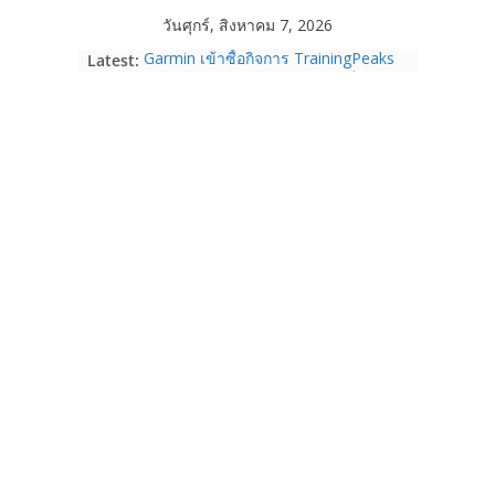
Skip
วันศุกร์, สิงหาคม 7, 2026
to
Latest:
Garmin เข้าซื้อกิจการ TrainingPeaks
content
และ TrainHeroic เสริมความแข็งแกร่ง
ให้กับอีโคซิสเต็มด้านฟิตเนส ไตรมาส 2
ปี 2569 โต 25%
Fortinet ยกระดับ FortiEndpoint เสริม
ความปลอดภัยให้องค์กร รองรับการใช้
งาน AI อย่างมั่นใจ
Samsung พูดภาษาเดียวกับผู้บริโภค
เปิดพื้นที่ให้ผู้กำกับ Gen Z สร้างภาพจำ
ใหม่ของ Galaxy Z Series
Nothing Ear (3a) หูฟัง True Wireless
ราคา 3,999 บาท และสมาร์ตโฟน
Nothing Phone (4b) ราคา 13,999
บาท
เปิดตัว “Quantum Club Thailand” ผนึก
ภาครัฐ–เอกชน–นักวิจัย วางรากฐาน
ระบบนิเวศควอนตัมไทย เชื่อมงานวิจัยสู่
การใช้จริงในภาคอุตสาหกรรม