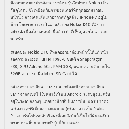
มีภาพหลุดของฝาหลังสมาร์ทโฟนรุ่นใหม่ของ
Nokia
เป็น
วัสดุโลหะ ซึ่งเหมือนกับภาพเรนเดอร์ที่หลุดออกมาก่อน
หน้านี้ มีการเดินเส้นเสาอากาศที่ดูคล้าย
iPhone 7
อยู่ไม่
น้อย โดยคาดว่าจะเป็นฝาหลังของ
Nokia D1C
ที่มีข่าว
อย่างต่อเนื่องไปก่อนหน้านี้แล้ว เท่าที่เห็นดูสวยไม่เลวเลย
นะครับ
สเปคของ
Nokia D1C
ที่หลุดออกมาก่อนหน้านี้ได้แก่ หน้า
จอความละเอียด Ful Hd 1080P, ชิปเซ็ต Snapdragon
430, GPU Adreno 505, RAM 3GB, หน่วยความจำภายใน
32GB สามารถเพิ่ม Micro SD Card ได้
กล้องความละเอียด 13MP และกล้องหน้าความละเอียด
8MP จากสเปคไม่ใช่สมาร์ทโฟน Android ระดับสูงนะครับ
อยู่ในระดับกลางๆ แต่อย่างน้อยก็เป็นการยืนยันครับ ว่าตัว
เครื่องจะดูพรีเมี่ยมอย่างแน่นอน (หรืออาจจะเป็น Nokia
P1 สมาร์ทโฟนระดับเรือธงที่เคยลือกันก็เป็นไปได้นะครับ)
มาชมภาพชิ้นส่วนฝาหลังรุ่นนี้กันเลยครับ