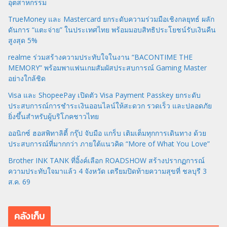
อุตสาหกรรม
TrueMoney และ Mastercard ยกระดับความร่วมมือเชิงกลยุทธ์ ผลัก
ดันการ “แตะจ่าย” ในประเทศไทย พร้อมมอบสิทธิประโยชน์รับเงินคืน
สูงสุด 5%
realme ร่วมสร้างความประทับใจในงาน “BACONTIME THE
MEMORY” พร้อมพาแฟนเกมสัมผัสประสบการณ์ Gaming Master
อย่างใกล้ชิด
Visa และ ShopeePay เปิดตัว Visa Payment Passkey ยกระดับ
ประสบการณ์การชำระเงินออนไลน์ให้สะดวก รวดเร็ว และปลอดภัย
ยิ่งขึ้นสำหรับผู้บริโภคชาวไทย
ออนิกซ์ ฮอสพิทาลิตี้ กรุ๊ป จับมือ แกร็บ เติมเต็มทุกการเดินทาง ด้วย
ประสบการณ์ที่มากกว่า ภายใต้แนวคิด “More of What You Love”
Brother INK TANK ที่อิ้งค์เลือก ROADSHOW สร้างปรากฏการณ์
ความประทับใจมาแล้ว 4 จังหวัด เตรียมปิดท้ายความสุขที่ ชลบุรี 3
ส.ค. 69
คลังเก็บ