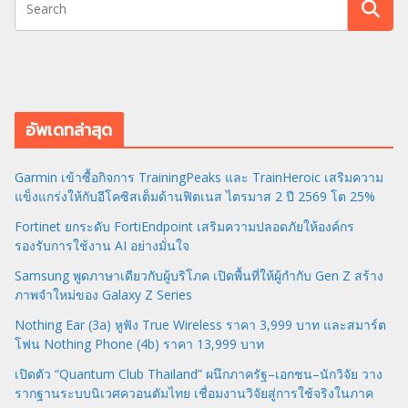
อัพเดทล่าสุด
Garmin เข้าซื้อกิจการ TrainingPeaks และ TrainHeroic เสริมความ
แข็งแกร่งให้กับอีโคซิสเต็มด้านฟิตเนส ไตรมาส 2 ปี 2569 โต 25%
Fortinet ยกระดับ FortiEndpoint เสริมความปลอดภัยให้องค์กร
รองรับการใช้งาน AI อย่างมั่นใจ
Samsung พูดภาษาเดียวกับผู้บริโภค เปิดพื้นที่ให้ผู้กำกับ Gen Z สร้าง
ภาพจำใหม่ของ Galaxy Z Series
Nothing Ear (3a) หูฟัง True Wireless ราคา 3,999 บาท และสมาร์ต
โฟน Nothing Phone (4b) ราคา 13,999 บาท
เปิดตัว “Quantum Club Thailand” ผนึกภาครัฐ–เอกชน–นักวิจัย วาง
รากฐานระบบนิเวศควอนตัมไทย เชื่อมงานวิจัยสู่การใช้จริงในภาค