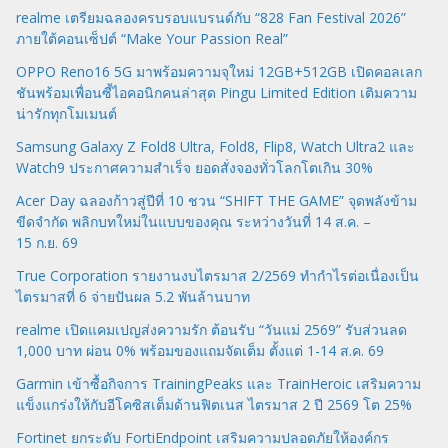
realme เตรียมฉลองครบรอบแบรนด์กับ “828 Fan Festival 2026”
ภายใต้คอนเซ็ปต์ “Make Your Passion Real”
OPPO Reno16 5G มาพร้อมความจุใหม่ 12GB+512GB เปิดคอลเลก
ชันพร้อมเพื่อนซี้ไอคอนิกคนล่าสุด Pingu Limited Edition เติมความ
น่ารักทุกโมเมนต์
Samsung Galaxy Z Fold8 Ultra, Fold8, Flip8, Watch Ultra2 และ
Watch9 ประกาศความสำเร็จ ยอดสั่งจองทั่วโลกโตเกิน 30%
Acer Day ฉลองก้าวสู่ปีที่ 10 ชวน “SHIFT THE GAME” จุดพลังข้าม
ขีดจำกัด พลิกบทใหม่ในแบบของคุณ ระหว่างวันที่ 14 ส.ค. –
15 ก.ย. 69
True Corporation รายงานงบไตรมาส 2/2569 ทำกำไรต่อเนื่องเป็น
ไตรมาสที่ 6 จ่ายปันผล 5.2 พันล้านบาท
realme เปิดแคมเปญส่งความรัก ต้อนรับ “วันแม่ 2569” รับส่วนลด
1,000 บาท ผ่อน 0% พร้อมของแถมจัดเต็ม ตั้งแต่ 1-14 ส.ค. 69
Garmin เข้าซื้อกิจการ TrainingPeaks และ TrainHeroic เสริมความ
แข็งแกร่งให้กับอีโคซิสเต็มด้านฟิตเนส ไตรมาส 2 ปี 2569 โต 25%
Fortinet ยกระดับ FortiEndpoint เสริมความปลอดภัยให้องค์กร