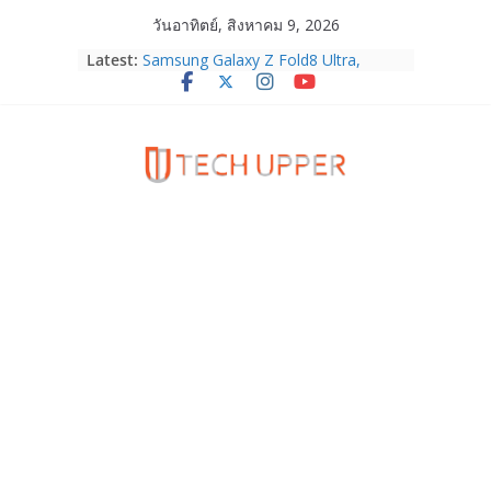
Skip
วันอาทิตย์, สิงหาคม 9, 2026
to
Latest:
Samsung Galaxy Z Fold8 Ultra,
content
Fold8, Flip8, Watch Ultra2 และ
Watch9 ประกาศความสำเร็จ ยอดสั่ง
จองทั่วโลกโตเกิน 30%
HUAWEI Pura 90s Series 5G+ ซื้อกับ
True 5G ลดสูงสุด 19,400 บาท พร้อม
สิทธิพิเศษครบครันทั้งความบันเทิง และ
บริการหลังการขาย
TrueVisions ชวนคนไทยส่งใจเชียร์
“เนเน่ รอยัล” บนเวทีโลก ร่วมลุ้นทุก
โมเมนต์สำคัญใน AMERICA’S GOT
TALENT SEASON 21
realme เตรียมฉลองครบรอบแบรนด์กับ
“828 Fan Festival 2026” ภายใต้คอน
เซ็ปต์ “Make Your Passion Real”
OPPO Reno16 5G มาพร้อมความจุใหม่
12GB+512GB เปิดคอลเลกชันพร้อม
เพื่อนซี้ไอคอนิกคนล่าสุด Pingu Limited
Edition เติมความน่ารักทุกโมเมนต์