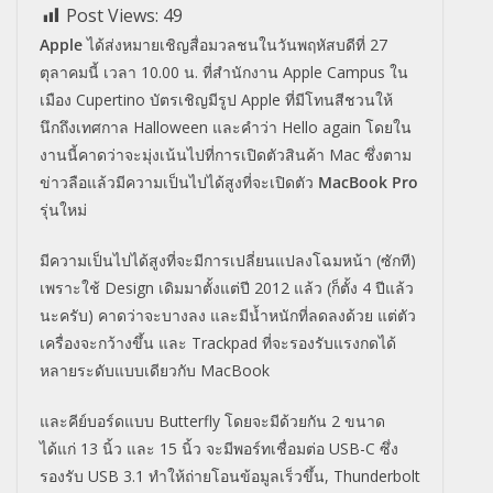
Post Views:
49
Apple
ได้ส่งหมายเชิญสื่อมวลชนในวั
นพฤหัสบดีที่ 27
ตุลาคมนี้ เวลา 10.00 น. ที่สำนักงาน Apple Campus ใน
เมือง Cupertino บัตรเชิญมีรูป Apple ที่มีโทนสีชวนให้
นึกถึงเทศกาล Halloween และคำว่า Hello again โดยใน
งานนี้คาดว่าจะมุ่งเน้
นไปที่การเปิดตัวสินค้า Mac ซึ่งตาม
ข่าวลือแล้วมีความเป็
นไปได้สูงที่จะเปิดตัว
MacBook Pro
รุ่นใหม่
มีความเป็นไปได้สูงที่จะมี
การเปลี่ยนแปลงโฉมหน้า (ซักที)
เพราะใช้ Design เดิมมาตั้งแต่ปี 2012 แล้ว (ก็ตั้ง 4 ปีแล้ว
นะครับ) คาดว่าจะบางลง และมีน้ำหนักที่ลดลงด้วย แต่ตัว
เครื่องจะกว้างขึ้น และ Trackpad ที่จะรองรับแรงกดได้
หลายระดั
บแบบเดียวกับ MacBook
และคีย์บอร์ดแบบ Butterfly โดยจะมีด้วยกัน 2 ขนาด
ได้แก่ 13 นิ้ว และ 15 นิ้ว จะมีพอร์ทเชื่อมต่อ USB-C ซึ่ง
รองรับ USB 3.1 ทำให้ถ่ายโอนข้อมูลเร็วขึ้น, Thunderbolt