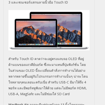
3 และเซนเซอร์แสกนลายนิ้วมือ Touch ID
สำหรับ Touch ID คาดว่าจะอยู่ตรงแถบจอ OLED ที่อยู่
ด้านบนของแถวคีย์บอร์ด ซึ่งจะมาแทนที่ปุ่มฟังก์ชั่น โดย
ในส่วนของ OLED นี้จะเปลี่ยนคำสั่งการทำงานได้
อย่าง
หลากหลายขึ้นอยู่กั
บโปรแกรมการทำงานนั้นๆ น่าจะโดน
ใจหลายๆคนเลยนะครับเนี่
ย สำหรับ USB-C มีมาให้ถึง 4
พอร์ท และมีพอร์ทหูฟังมาให้ด้วย แต่จะไม่มีพอร์ท HDMI,
USB-A, MagSafe และไม่มีช่องใส่ SD Card
MacBook Air
อาจจะมีแต่รุ่นหน้าจอ 13 นิ้วโดยอาจจะ