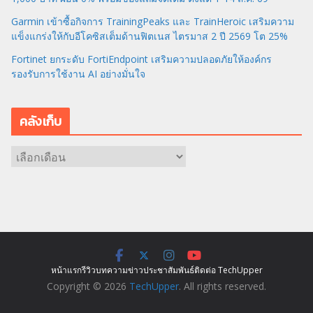
Garmin เข้าซื้อกิจการ TrainingPeaks และ TrainHeroic เสริมความ
แข็งแกร่งให้กับอีโคซิสเต็มด้านฟิตเนส ไตรมาส 2 ปี 2569 โต 25%
Fortinet ยกระดับ FortiEndpoint เสริมความปลอดภัยให้องค์กร
รองรับการใช้งาน AI อย่างมั่นใจ
คลังเก็บ
ค
ลั
ง
เ
ก็
บ
หน้าแรก
รีวิว
บทความ
ข่าว
ประชาสัมพันธ์
ติดต่อ TechUpper
Copyright © 2026
TechUpper
. All rights reserved.