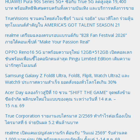
HUAWEI Pura 90s Series 5G+ ซื้อกับ True 5G ลดสูงสุด 19,400
บาท พร้อมสิทธิพิเศษครบครันทั้งความบันเทิง และบริการหลังการขาย
TrueVisions ชวนคนไทยส่งใจเชียร์ “เนเน่ รอยัล” บนเวทีโลก ร่วมลุ้น
ทุกโมเมนต์สำคัญใน AMERICA’S GOT TALENT SEASON 21
realme เตรียมฉลองครบรอบแบรนด์กับ “828 Fan Festival 2026”
ภายใต้คอนเซ็ปต์ “Make Your Passion Real”
OPPO Reno16 5G มาพร้อมความจุใหม่ 12GB+512GB เปิดคอลเลก
ชันพร้อมเพื่อนซี้ไอคอนิกคนล่าสุด Pingu Limited Edition เติมความ
น่ารักทุกโมเมนต์
Samsung Galaxy Z Fold8 Ultra, Fold8, Flip8, Watch Ultra2 และ
Watch9 ประกาศความสำเร็จ ยอดสั่งจองทั่วโลกโตเกิน 30%
Acer Day ฉลองก้าวสู่ปีที่ 10 ชวน “SHIFT THE GAME” จุดพลังข้าม
ขีดจำกัด พลิกบทใหม่ในแบบของคุณ ระหว่างวันที่ 14 ส.ค. –
15 ก.ย. 69
True Corporation รายงานงบไตรมาส 2/2569 ทำกำไรต่อเนื่องเป็น
ไตรมาสที่ 6 จ่ายปันผล 5.2 พันล้านบาท
realme เปิดแคมเปญส่งความรัก ต้อนรับ “วันแม่ 2569” รับส่วนลด
1,000 บาท ผ่อน 0% พร้อมของแถมจัดเต็ม ตั้งแต่ 1-14 ส.ค. 69