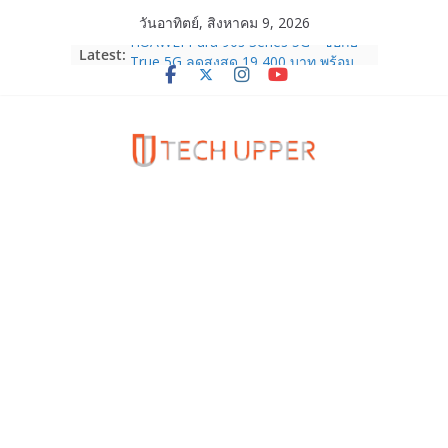
Skip
วันอาทิตย์, สิงหาคม 9, 2026
to
HUAWEI Pura 90s Series 5G+ ซื้อกับ
Latest:
True 5G ลดสูงสุด 19,400 บาท พร้อม
content
สิทธิพิเศษครบครันทั้งความบันเทิง และ
บริการหลังการขาย
TrueVisions ชวนคนไทยส่งใจเชียร์
“เนเน่ รอยัล” บนเวทีโลก ร่วมลุ้นทุก
โมเมนต์สำคัญใน AMERICA’S GOT
TALENT SEASON 21
realme เตรียมฉลองครบรอบแบรนด์กับ
“828 Fan Festival 2026” ภายใต้คอน
เซ็ปต์ “Make Your Passion Real”
OPPO Reno16 5G มาพร้อมความจุใหม่
12GB+512GB เปิดคอลเลกชันพร้อม
เพื่อนซี้ไอคอนิกคนล่าสุด Pingu Limited
Edition เติมความน่ารักทุกโมเมนต์
Samsung Galaxy Z Fold8 Ultra,
Fold8, Flip8, Watch Ultra2 และ
Watch9 ประกาศความสำเร็จ ยอดสั่ง
จองทั่วโลกโตเกิน 30%