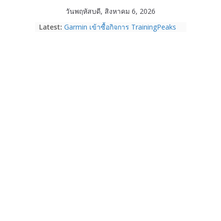
Skip
วันพฤหัสบดี, สิงหาคม 6, 2026
to
Latest:
Garmin เข้าซื้อกิจการ TrainingPeaks
content
และ TrainHeroic เสริมความแข็งแกร่ง
ให้กับอีโคซิสเต็มด้านฟิตเนส ไตรมาส 2
ปี 2569 โต 25%
Fortinet ยกระดับ FortiEndpoint เสริม
ความปลอดภัยให้องค์กร รองรับการใช้
งาน AI อย่างมั่นใจ
Samsung พูดภาษาเดียวกับผู้บริโภค
เปิดพื้นที่ให้ผู้กำกับ Gen Z สร้างภาพจำ
ใหม่ของ Galaxy Z Series
Nothing Ear (3a) หูฟัง True Wireless
ราคา 3,999 บาท และสมาร์ตโฟน
Nothing Phone (4b) ราคา 13,999
บาท
เปิดตัว “Quantum Club Thailand” ผนึก
ภาครัฐ–เอกชน–นักวิจัย วางรากฐาน
ระบบนิเวศควอนตัมไทย เชื่อมงานวิจัยสู่
การใช้จริงในภาคอุตสาหกรรม