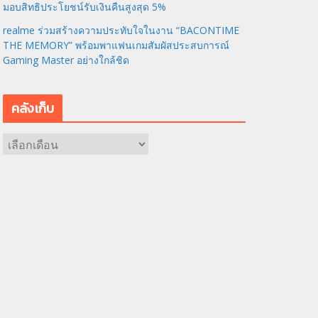
มอบสิทธิประโยชน์รับเงินคืนสูงสุด 5%
realme ร่วมสร้างความประทับใจในงาน “BACONTIME
THE MEMORY” พร้อมพาแฟนเกมสัมผัสประสบการณ์
Gaming Master อย่างใกล้ชิด
คลังเก็บ
ค
ลั
ง
เ
ก็
บ