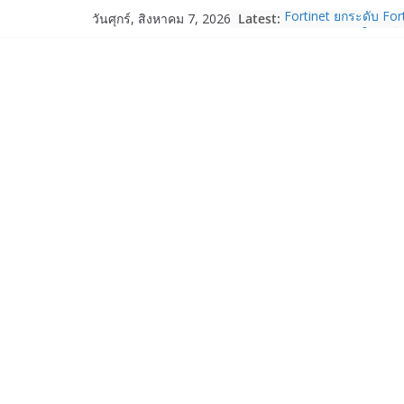
Skip
Latest:
Fortinet ยกระดับ For
วันศุกร์, สิงหาคม 7, 2026
to
ความปลอดภัยให้องค์ก
งาน AI อย่างมั่นใจ
content
Acer Day ฉลองก้าวสู่ป
“SHIFT THE GAME” จุ
จำกัด พลิกบทใหม่ใน
ระหว่างวันที่ 14 ส.ค. 
True Corporation 
2/2569 ทำกำไรต่อเนื่
จ่ายปันผล 5.2 พันล้า
realme เปิดแคมเปญส่
“วันแม่ 2569” รับส่ว
ผ่อน 0% พร้อมของแถมจั
14 ส.ค. 69
Garmin เข้าซื้อกิจกา
และ TrainHeroic เสร
ให้กับอีโคซิสเต็มด้า
ปี 2569 โต 25%