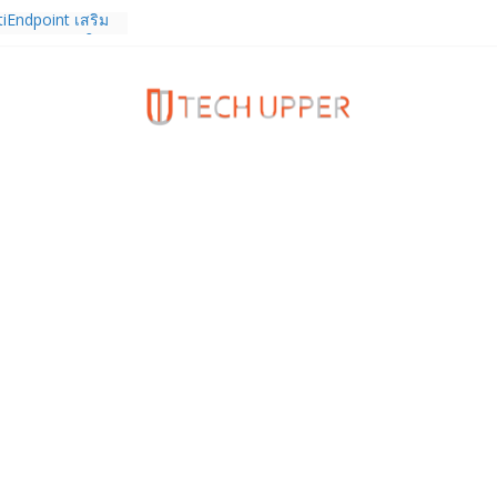
tiEndpoint เสริม
ร รองรับการใช้
ีที่ 10 ชวน
ดพลังข้ามขีด
แบบของคุณ
– 15 ก.ย. 69
รายงานงบไตรมาส
องเป็นไตรมาสที่ 6
นบาท
งความรัก ต้อนรับ
นลด 1,000 บาท
ดเต็ม ตั้งแต่ 1-
ร TrainingPeaks
ิมความแข็งแกร่ง
นฟิตเนส ไตรมาส 2