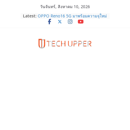
Skip
วันจันทร์, สิงหาคม 10, 2026
to
Latest:
OPPO Reno16 5G มาพร้อมความจุใหม่
content
12GB+512GB เปิดคอลเลกชันพร้อม
เพื่อนซี้ไอคอนิกคนล่าสุด Pingu Limited
Edition เติมความน่ารักทุกโมเมนต์
สรุปข้อมูล Apple จะเปิดตัว iPhone 18
Series ในเดือน ก.ย. 69 คาดว่าจะเน้น
ไปที่รุ่นระดับบน โดยอาจจะมาพร้อม
iPhone Ultra จอพับรุ่นแรก!
HUAWEI Pura 90s Series 5G+ ซื้อกับ
True 5G ลดสูงสุด 19,400 บาท พร้อม
สิทธิพิเศษครบครันทั้งความบันเทิง และ
บริการหลังการขาย
TrueVisions ชวนคนไทยส่งใจเชียร์
“เนเน่ รอยัล” บนเวทีโลก ร่วมลุ้นทุก
โมเมนต์สำคัญใน AMERICA’S GOT
TALENT SEASON 21
realme เตรียมฉลองครบรอบแบรนด์กับ
“828 Fan Festival 2026” ภายใต้คอน
เซ็ปต์ “Make Your Passion Real”