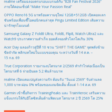
realme เตรียมฉลองครบรอบแบรนด์กับ “828 Fan Festival 2026”
ภายใต้คอนเซ็ปต์ “Make Your Passion Real”
OPPO Reno16 5G มาพร้อมความจุใหม่ 12GB+512GB เปิดคอลเลก
ชันพร้อมเพื่อนซี้ไอคอนิกคนล่าสุด Pingu Limited Edition เติมความ
น่ารักทุกโมเมนต์
Samsung Galaxy Z Fold8 Ultra, Fold8, Flip8, Watch Ultra2 และ
Watch9 ประกาศความสำเร็จ ยอดสั่งจองทั่วโลกโตเกิน 30%
Acer Day ฉลองก้าวสู่ปีที่ 10 ชวน “SHIFT THE GAME” จุดพลังข้าม
ขีดจำกัด พลิกบทใหม่ในแบบของคุณ ระหว่างวันที่ 14 ส.ค. –
15 ก.ย. 69
True Corporation รายงานงบไตรมาส 2/2569 ทำกำไรต่อเนื่องเป็น
ไตรมาสที่ 6 จ่ายปันผล 5.2 พันล้านบาท
realme เปิดแคมเปญส่งความรัก ต้อนรับ “วันแม่ 2569” รับส่วนลด
1,000 บาท ผ่อน 0% พร้อมของแถมจัดเต็ม ตั้งแต่ 1-14 ส.ค. 69
Garmin เข้าซื้อกิจการ TrainingPeaks และ TrainHeroic เสริมความ
แข็งแกร่งให้กับอีโคซิสเต็มด้านฟิตเนส ไตรมาส 2 ปี 2569 โต 25%