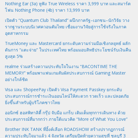
Nothing Ear (3a) หูฟัง True Wireless ราคา 3,999 บาท และสมาร์ต
โฟน Nothing Phone (4b) ราคา 13,999 บาท
เปิดตัว “Quantum Club Thailand” ผนึกภาครัฐ–เอกชน–นักวิจัย วาง
รากฐานระบบนิเวศควอนตัมไทย เชื่อมงานวิจัยสู่การใช้จริงในภาค
อุตสาหกรรม
TrueMoney และ Mastercard ยกระดับความร่วมมือเชิงกลยุทธ์ ผลัก
ดันการ “แตะจ่าย” ในประเทศไทย พร้อมมอบสิทธิประโยชน์รับเงินคืน
สูงสุด 5%
realme ร่วมสร้างความประทับใจในงาน “BACONTIME THE
MEMORY” พร้อมพาแฟนเกมสัมผัสประสบการณ์ Gaming Master
อย่างใกล้ชิด
Visa และ ShopeePay เปิดตัว Visa Payment Passkey ยกระดับ
ประสบการณ์การชำระเงินออนไลน์ให้สะดวก รวดเร็ว และปลอดภัย
ยิ่งขึ้นสำหรับผู้บริโภคชาวไทย
ออนิกซ์ ฮอสพิทาลิตี้ กรุ๊ป จับมือ แกร็บ เติมเต็มทุกการเดินทาง ด้วย
ประสบการณ์ที่มากกว่า ภายใต้แนวคิด “More of What You Love”
Brother INK TANK ที่อิ้งค์เลือก ROADSHOW สร้างปรากฏการณ์
ความประทับใจมาแล้ว 4 จังหวัด เตรียมปิดท้ายความสุขที่ ชลบุรี 3