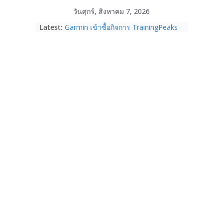
Skip
วันศุกร์, สิงหาคม 7, 2026
to
Latest:
Garmin เข้าซื้อกิจการ TrainingPeaks
content
และ TrainHeroic เสริมความแข็งแกร่ง
ให้กับอีโคซิสเต็มด้านฟิตเนส ไตรมาส 2
ปี 2569 โต 25%
Fortinet ยกระดับ FortiEndpoint เสริม
ความปลอดภัยให้องค์กร รองรับการใช้
งาน AI อย่างมั่นใจ
Samsung พูดภาษาเดียวกับผู้บริโภค
เปิดพื้นที่ให้ผู้กำกับ Gen Z สร้างภาพจำ
ใหม่ของ Galaxy Z Series
Nothing Ear (3a) หูฟัง True Wireless
ราคา 3,999 บาท และสมาร์ตโฟน
Nothing Phone (4b) ราคา 13,999
บาท
เปิดตัว “Quantum Club Thailand” ผนึก
ภาครัฐ–เอกชน–นักวิจัย วางรากฐาน
ระบบนิเวศควอนตัมไทย เชื่อมงานวิจัยสู่
การใช้จริงในภาคอุตสาหกรรม