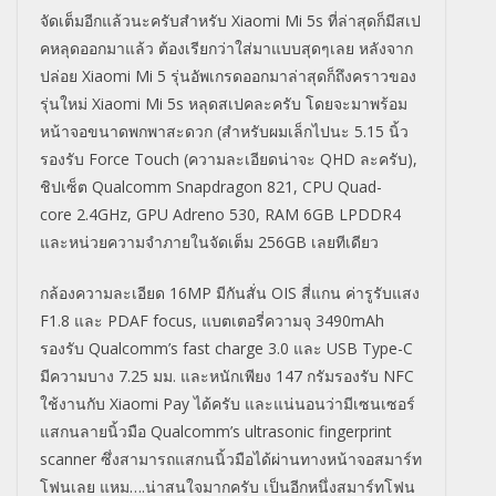
จัดเต็มอีกแล้วนะครับสำหรับ Xiaomi Mi 5s ที่ล่าสุดก็มีสเป
คหลุดออกมาแล้ว ต้องเรียกว่าใส่มาแบบสุดๆเลย หลังจาก
ปล่อย Xiaomi Mi 5 รุ่นอัพเกรดออกมาล่าสุดก็ถึงคราวของ
รุ่นใหม่ Xiaomi Mi 5s หลุดสเปคละครับ โดยจะมาพร้อม
หน้าจอขนาดพกพาสะดวก (สำหรับผมเล็กไปนะ 5.15 นิ้ว
รองรับ Force Touch (ความละเอียดน่าจะ QHD ละครับ),
ชิปเซ็ต Qualcomm Snapdragon 821, CPU Quad-
core 2.4GHz, GPU Adreno 530, RAM 6GB LPDDR4
และหน่วยความจำภายในจัดเต็ม 256GB เลยทีเดียว
กล้องความละเอียด 16MP มีกันสั่น OIS สี่แกน ค่ารูรับแสง
F1.8 และ PDAF focus, แบตเตอรี่ความจุ 3490mAh
รองรับ Qualcomm’s fast charge 3.0 และ USB Type-C
มีความบาง 7.25 มม. และหนักเพียง 147 กรัมรองรับ NFC
ใช้งานกับ Xiaomi Pay ได้ครับ และแน่นอนว่ามีเซนเซอร์
แสกนลายนิ้วมือ Qualcomm’s ultrasonic fingerprint
scanner ซึ่งสามารถแสกนนิ้วมือได้ผ่านทางหน้าจอสมาร์ท
โฟนเลย แหม….น่าสนใจมากครับ เป็นอีกหนึ่งสมาร์ทโฟน