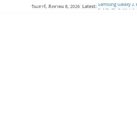
Skip
Samsung Galaxy Z F
Latest:
วันเสาร์, สิงหาคม 8, 2026
to
Fold8, Flip8, Watch
Watch9 ประกาศความส
content
จองทั่วโลกโตเกิน 3
HUAWEI Pura 90s Ser
True 5G ลดสูงสุด 1
สิทธิพิเศษครบครันทั
บริการหลังการขาย
TrueVisions ชวนคนไ
“เนเน่ รอยัล” บนเวทีโ
โมเมนต์สำคัญใน A
TALENT SEASON 2
realme เตรียมฉลอง
“828 Fan Festival 
เซ็ปต์ “Make Your P
OPPO Reno16 5G มา
12GB+512GB เปิดคอ
เพื่อนซี้ไอคอนิกคนล่
Edition เติมความน่า