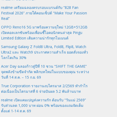
realme เตรียมฉลองครบรอบแบรนด์กับ “828 Fan
Festival 2026” ภายใต้คอนเซ็ปต์ “Make Your Passion
Real”
OPPO Reno16 5G มาพร้อมความจุใหม่ 12GB+512GB
เปิดคอลเลกชันพร้อมเพื่อนซี้ไอคอนิกคนล่าสุด Pingu
Limited Edition เติมความน่ารักทุกโมเมนต์
Samsung Galaxy Z Fold8 Ultra, Fold8, Flip8, Watch
Ultra2 และ Watch9 ประกาศความสำเร็จ ยอดสั่งจองทั่ว
โลกโตเกิน 30%
Acer Day ฉลองก้าวสู่ปีที่ 10 ชวน “SHIFT THE GAME”
จุดพลังข้ามขีดจำกัด พลิกบทใหม่ในแบบของคุณ ระหว่าง
วันที่ 14 ส.ค. – 15 ก.ย. 69
True Corporation รายงานงบไตรมาส 2/2569 ทำกำไร
ต่อเนื่องเป็นไตรมาสที่ 6 จ่ายปันผล 5.2 พันล้านบาท
realme เปิดแคมเปญส่งความรัก ต้อนรับ “วันแม่ 2569”
รับส่วนลด 1,000 บาท ผ่อน 0% พร้อมของแถมจัดเต็ม
ตั้งแต่ 1-14 ส.ค. 69