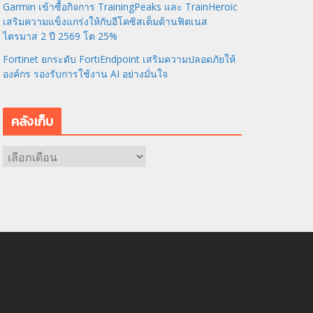
Garmin เข้าซื้อกิจการ TrainingPeaks และ TrainHeroic
เสริมความแข็งแกร่งให้กับอีโคซิสเต็มด้านฟิตเนส
ไตรมาส 2 ปี 2569 โต 25%
Fortinet ยกระดับ FortiEndpoint เสริมความปลอดภัยให้
องค์กร รองรับการใช้งาน AI อย่างมั่นใจ
คลังเก็บ
ค
ลั
ง
เ
ก็
บ