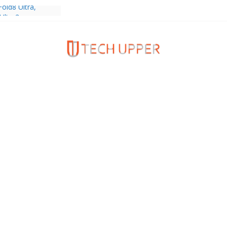
old8 Ultra,
 Ultra2 และ
ำเร็จ ยอดสั่ง
0%
ies 5G+ ซื้อกับ
9,400 บาท พร้อม
้งความบันเทิง และ
ทยส่งใจเชียร์
ลก ร่วมลุ้นทุก
MERICA’S GOT
1
ครบรอบแบรนด์กับ
2026” ภายใต้คอน
assion Real”
พร้อมความจุใหม่
ลเลกชันพร้อม
าสุด Pingu Limited
รักทุกโมเมนต์