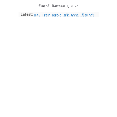
Skip
วันศุกร์, สิงหาคม 7, 2026
to
Garmin เข้าซื้อกิจการ TrainingPeaks
Latest:
content
และ TrainHeroic เสริมความแข็งแกร่ง
ให้กับอีโคซิสเต็มด้านฟิตเนส ไตรมาส 2
ปี 2569 โต 25%
Fortinet ยกระดับ FortiEndpoint เสริม
ความปลอดภัยให้องค์กร รองรับการใช้
งาน AI อย่างมั่นใจ
Samsung พูดภาษาเดียวกับผู้บริโภค
เปิดพื้นที่ให้ผู้กำกับ Gen Z สร้างภาพจำ
ใหม่ของ Galaxy Z Series
Nothing Ear (3a) หูฟัง True Wireless
ราคา 3,999 บาท และสมาร์ตโฟน
Nothing Phone (4b) ราคา 13,999
บาท
เปิดตัว “Quantum Club Thailand” ผนึก
ภาครัฐ–เอกชน–นักวิจัย วางรากฐาน
ระบบนิเวศควอนตัมไทย เชื่อมงานวิจัยสู่
การใช้จริงในภาคอุตสาหกรรม