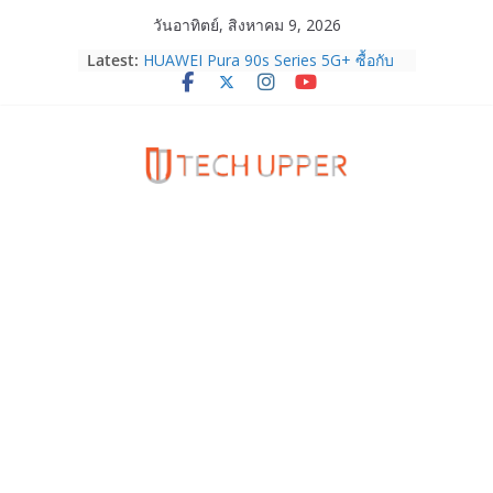
Skip
วันอาทิตย์, สิงหาคม 9, 2026
to
Latest:
HUAWEI Pura 90s Series 5G+ ซื้อกับ
content
True 5G ลดสูงสุด 19,400 บาท พร้อม
สิทธิพิเศษครบครันทั้งความบันเทิง และ
บริการหลังการขาย
TrueVisions ชวนคนไทยส่งใจเชียร์
“เนเน่ รอยัล” บนเวทีโลก ร่วมลุ้นทุก
โมเมนต์สำคัญใน AMERICA’S GOT
TALENT SEASON 21
realme เตรียมฉลองครบรอบแบรนด์กับ
“828 Fan Festival 2026” ภายใต้คอน
เซ็ปต์ “Make Your Passion Real”
OPPO Reno16 5G มาพร้อมความจุใหม่
12GB+512GB เปิดคอลเลกชันพร้อม
เพื่อนซี้ไอคอนิกคนล่าสุด Pingu Limited
Edition เติมความน่ารักทุกโมเมนต์
Samsung Galaxy Z Fold8 Ultra,
Fold8, Flip8, Watch Ultra2 และ
Watch9 ประกาศความสำเร็จ ยอดสั่ง
จองทั่วโลกโตเกิน 30%