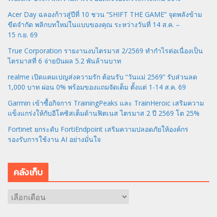
Acer Day ฉลองก้าวสู่ปีที่ 10 ชวน “SHIFT THE GAME” จุดพลังข้าม
ขีดจำกัด พลิกบทใหม่ในแบบของคุณ ระหว่างวันที่ 14 ส.ค. –
15 ก.ย. 69
True Corporation รายงานงบไตรมาส 2/2569 ทำกำไรต่อเนื่องเป็น
ไตรมาสที่ 6 จ่ายปันผล 5.2 พันล้านบาท
realme เปิดแคมเปญส่งความรัก ต้อนรับ “วันแม่ 2569” รับส่วนลด
1,000 บาท ผ่อน 0% พร้อมของแถมจัดเต็ม ตั้งแต่ 1-14 ส.ค. 69
Garmin เข้าซื้อกิจการ TrainingPeaks และ TrainHeroic เสริมความ
แข็งแกร่งให้กับอีโคซิสเต็มด้านฟิตเนส ไตรมาส 2 ปี 2569 โต 25%
Fortinet ยกระดับ FortiEndpoint เสริมความปลอดภัยให้องค์กร
รองรับการใช้งาน AI อย่างมั่นใจ
คลังเก็บ
ค
ลั