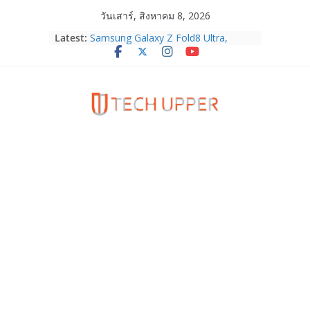
Skip
วันเสาร์, สิงหาคม 8, 2026
to
Latest:
Samsung Galaxy Z Fold8 Ultra,
content
Fold8, Flip8, Watch Ultra2 และ
Watch9 ประกาศความสำเร็จ ยอดสั่ง
จองทั่วโลกโตเกิน 30%
HUAWEI Pura 90s Series 5G+ ซื้อกับ
True 5G ลดสูงสุด 19,400 บาท พร้อม
สิทธิพิเศษครบครันทั้งความบันเทิง และ
บริการหลังการขาย
TrueVisions ชวนคนไทยส่งใจเชียร์
“เนเน่ รอยัล” บนเวทีโลก ร่วมลุ้นทุก
โมเมนต์สำคัญใน AMERICA’S GOT
TALENT SEASON 21
realme เตรียมฉลองครบรอบแบรนด์กับ
“828 Fan Festival 2026” ภายใต้คอน
เซ็ปต์ “Make Your Passion Real”
OPPO Reno16 5G มาพร้อมความจุใหม่
12GB+512GB เปิดคอลเลกชันพร้อม
เพื่อนซี้ไอคอนิกคนล่าสุด Pingu Limited
Edition เติมความน่ารักทุกโมเมนต์