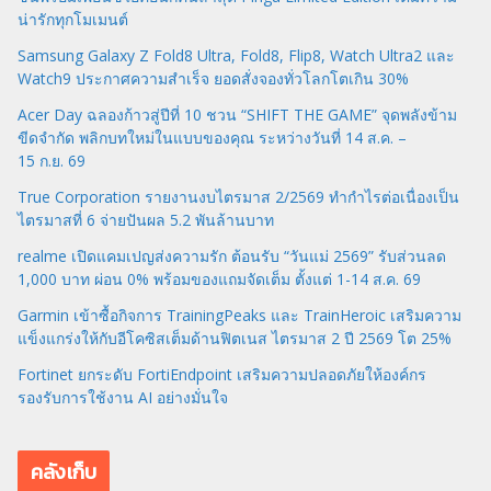
น่ารักทุกโมเมนต์
Samsung Galaxy Z Fold8 Ultra, Fold8, Flip8, Watch Ultra2 และ
Watch9 ประกาศความสำเร็จ ยอดสั่งจองทั่วโลกโตเกิน 30%
Acer Day ฉลองก้าวสู่ปีที่ 10 ชวน “SHIFT THE GAME” จุดพลังข้าม
ขีดจำกัด พลิกบทใหม่ในแบบของคุณ ระหว่างวันที่ 14 ส.ค. –
15 ก.ย. 69
True Corporation รายงานงบไตรมาส 2/2569 ทำกำไรต่อเนื่องเป็น
ไตรมาสที่ 6 จ่ายปันผล 5.2 พันล้านบาท
realme เปิดแคมเปญส่งความรัก ต้อนรับ “วันแม่ 2569” รับส่วนลด
1,000 บาท ผ่อน 0% พร้อมของแถมจัดเต็ม ตั้งแต่ 1-14 ส.ค. 69
Garmin เข้าซื้อกิจการ TrainingPeaks และ TrainHeroic เสริมความ
แข็งแกร่งให้กับอีโคซิสเต็มด้านฟิตเนส ไตรมาส 2 ปี 2569 โต 25%
Fortinet ยกระดับ FortiEndpoint เสริมความปลอดภัยให้องค์กร
รองรับการใช้งาน AI อย่างมั่นใจ
คลังเก็บ