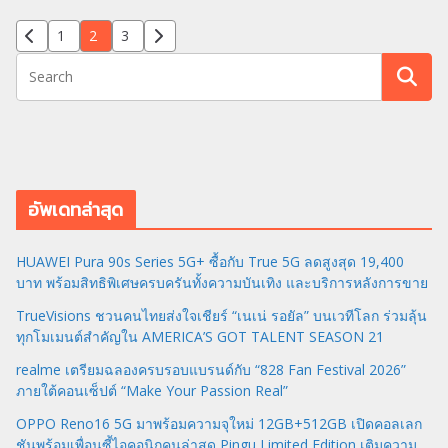
Posts
1
2
3
pagination
อัพเดทล่าสุด
HUAWEI Pura 90s Series 5G+ ซื้อกับ True 5G ลดสูงสุด 19,400
บาท พร้อมสิทธิพิเศษครบครันทั้งความบันเทิง และบริการหลังการขาย
TrueVisions ชวนคนไทยส่งใจเชียร์ “เนเน่ รอยัล” บนเวทีโลก ร่วมลุ้น
ทุกโมเมนต์สำคัญใน AMERICA’S GOT TALENT SEASON 21
realme เตรียมฉลองครบรอบแบรนด์กับ “828 Fan Festival 2026”
ภายใต้คอนเซ็ปต์ “Make Your Passion Real”
OPPO Reno16 5G มาพร้อมความจุใหม่ 12GB+512GB เปิดคอลเลก
ชันพร้อมเพื่อนซี้ไอคอนิกคนล่าสุด Pingu Limited Edition เติมความ