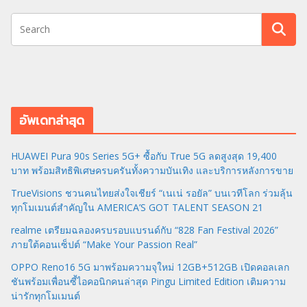
อัพเดทล่าสุด
HUAWEI Pura 90s Series 5G+ ซื้อกับ True 5G ลดสูงสุด 19,400
บาท พร้อมสิทธิพิเศษครบครันทั้งความบันเทิง และบริการหลังการขาย
TrueVisions ชวนคนไทยส่งใจเชียร์ “เนเน่ รอยัล” บนเวทีโลก ร่วมลุ้น
ทุกโมเมนต์สำคัญใน AMERICA’S GOT TALENT SEASON 21
realme เตรียมฉลองครบรอบแบรนด์กับ “828 Fan Festival 2026”
ภายใต้คอนเซ็ปต์ “Make Your Passion Real”
OPPO Reno16 5G มาพร้อมความจุใหม่ 12GB+512GB เปิดคอลเลก
ชันพร้อมเพื่อนซี้ไอคอนิกคนล่าสุด Pingu Limited Edition เติมความ
น่ารักทุกโมเมนต์