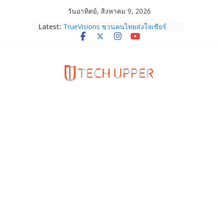
Skip
วันอาทิตย์, สิงหาคม 9, 2026
to
Latest:
TrueVisions ชวนคนไทยส่งใจเชียร์
content
“เนเน่ รอยัล” บนเวทีโลก ร่วมลุ้นทุก
โมเมนต์สำคัญใน AMERICA’S GOT
TALENT SEASON 21
realme เตรียมฉลองครบรอบแบรนด์กับ
“828 Fan Festival 2026” ภายใต้คอน
เซ็ปต์ “Make Your Passion Real”
OPPO Reno16 5G มาพร้อมความจุใหม่
12GB+512GB เปิดคอลเลกชันพร้อม
เพื่อนซี้ไอคอนิกคนล่าสุด Pingu Limited
Edition เติมความน่ารักทุกโมเมนต์
Samsung Galaxy Z Fold8 Ultra,
Fold8, Flip8, Watch Ultra2 และ
Watch9 ประกาศความสำเร็จ ยอดสั่ง
จองทั่วโลกโตเกิน 30%
HUAWEI Pura 90s Series 5G+ ซื้อกับ
True 5G ลดสูงสุด 19,400 บาท พร้อม
สิทธิพิเศษครบครันทั้งความบันเทิง และ
บริการหลังการขาย