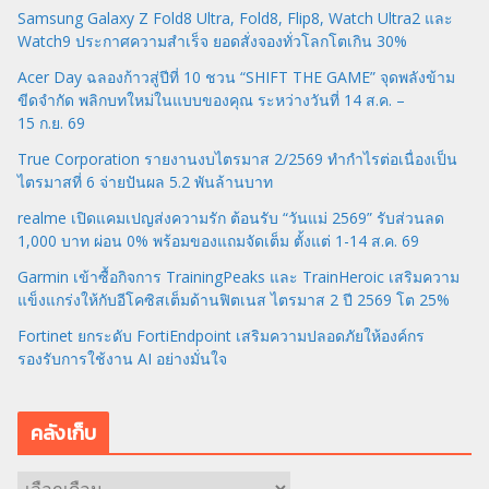
Samsung Galaxy Z Fold8 Ultra, Fold8, Flip8, Watch Ultra2 และ
Watch9 ประกาศความสำเร็จ ยอดสั่งจองทั่วโลกโตเกิน 30%
Acer Day ฉลองก้าวสู่ปีที่ 10 ชวน “SHIFT THE GAME” จุดพลังข้าม
ขีดจำกัด พลิกบทใหม่ในแบบของคุณ ระหว่างวันที่ 14 ส.ค. –
15 ก.ย. 69
True Corporation รายงานงบไตรมาส 2/2569 ทำกำไรต่อเนื่องเป็น
ไตรมาสที่ 6 จ่ายปันผล 5.2 พันล้านบาท
realme เปิดแคมเปญส่งความรัก ต้อนรับ “วันแม่ 2569” รับส่วนลด
1,000 บาท ผ่อน 0% พร้อมของแถมจัดเต็ม ตั้งแต่ 1-14 ส.ค. 69
Garmin เข้าซื้อกิจการ TrainingPeaks และ TrainHeroic เสริมความ
แข็งแกร่งให้กับอีโคซิสเต็มด้านฟิตเนส ไตรมาส 2 ปี 2569 โต 25%
Fortinet ยกระดับ FortiEndpoint เสริมความปลอดภัยให้องค์กร
รองรับการใช้งาน AI อย่างมั่นใจ
คลังเก็บ
ค