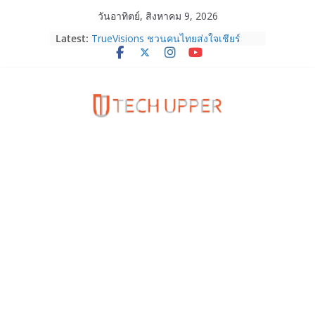
Skip
วันอาทิตย์, สิงหาคม 9, 2026
HUAWEI Pura 90s Series 5G+ ซื้อกับ
to
Latest:
True 5G ลดสูงสุด 19,400 บาท พร้อม
content
สิทธิพิเศษครบครันทั้งความบันเทิง และ
บริการหลังการขาย
TrueVisions ชวนคนไทยส่งใจเชียร์
“เนเน่ รอยัล” บนเวทีโลก ร่วมลุ้นทุก
โมเมนต์สำคัญใน AMERICA’S GOT
TALENT SEASON 21
realme เตรียมฉลองครบรอบแบรนด์กับ
“828 Fan Festival 2026” ภายใต้คอน
เซ็ปต์ “Make Your Passion Real”
OPPO Reno16 5G มาพร้อมความจุใหม่
12GB+512GB เปิดคอลเลกชันพร้อม
เพื่อนซี้ไอคอนิกคนล่าสุด Pingu Limited
Edition เติมความน่ารักทุกโมเมนต์
Samsung Galaxy Z Fold8 Ultra,
Fold8, Flip8, Watch Ultra2 และ
Watch9 ประกาศความสำเร็จ ยอดสั่ง
จองทั่วโลกโตเกิน 30%