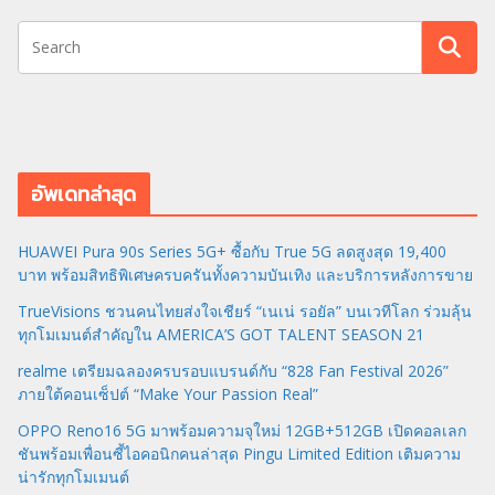
อัพเดทล่าสุด
HUAWEI Pura 90s Series 5G+ ซื้อกับ True 5G ลดสูงสุด 19,400
บาท พร้อมสิทธิพิเศษครบครันทั้งความบันเทิง และบริการหลังการขาย
TrueVisions ชวนคนไทยส่งใจเชียร์ “เนเน่ รอยัล” บนเวทีโลก ร่วมลุ้น
ทุกโมเมนต์สำคัญใน AMERICA’S GOT TALENT SEASON 21
realme เตรียมฉลองครบรอบแบรนด์กับ “828 Fan Festival 2026”
ภายใต้คอนเซ็ปต์ “Make Your Passion Real”
OPPO Reno16 5G มาพร้อมความจุใหม่ 12GB+512GB เปิดคอลเลก
ชันพร้อมเพื่อนซี้ไอคอนิกคนล่าสุด Pingu Limited Edition เติมความ
น่ารักทุกโมเมนต์