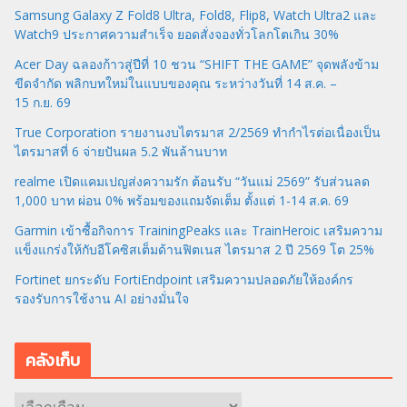
Samsung Galaxy Z Fold8 Ultra, Fold8, Flip8, Watch Ultra2 และ
Watch9 ประกาศความสำเร็จ ยอดสั่งจองทั่วโลกโตเกิน 30%
Acer Day ฉลองก้าวสู่ปีที่ 10 ชวน “SHIFT THE GAME” จุดพลังข้าม
ขีดจำกัด พลิกบทใหม่ในแบบของคุณ ระหว่างวันที่ 14 ส.ค. –
15 ก.ย. 69
True Corporation รายงานงบไตรมาส 2/2569 ทำกำไรต่อเนื่องเป็น
ไตรมาสที่ 6 จ่ายปันผล 5.2 พันล้านบาท
realme เปิดแคมเปญส่งความรัก ต้อนรับ “วันแม่ 2569” รับส่วนลด
1,000 บาท ผ่อน 0% พร้อมของแถมจัดเต็ม ตั้งแต่ 1-14 ส.ค. 69
Garmin เข้าซื้อกิจการ TrainingPeaks และ TrainHeroic เสริมความ
แข็งแกร่งให้กับอีโคซิสเต็มด้านฟิตเนส ไตรมาส 2 ปี 2569 โต 25%
Fortinet ยกระดับ FortiEndpoint เสริมความปลอดภัยให้องค์กร
รองรับการใช้งาน AI อย่างมั่นใจ
คลังเก็บ
ค