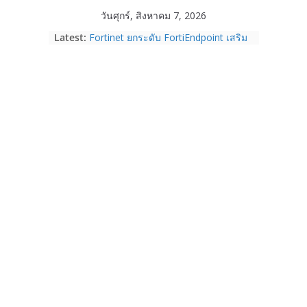
Skip
วันศุกร์, สิงหาคม 7, 2026
Garmin เข้าซื้อกิจการ TrainingPeaks
to
Latest:
และ TrainHeroic เสริมความแข็งแกร่ง
content
ให้กับอีโคซิสเต็มด้านฟิตเนส ไตรมาส 2
ปี 2569 โต 25%
Fortinet ยกระดับ FortiEndpoint เสริม
ความปลอดภัยให้องค์กร รองรับการใช้
งาน AI อย่างมั่นใจ
Samsung พูดภาษาเดียวกับผู้บริโภค
เปิดพื้นที่ให้ผู้กำกับ Gen Z สร้างภาพจำ
ใหม่ของ Galaxy Z Series
Nothing Ear (3a) หูฟัง True Wireless
ราคา 3,999 บาท และสมาร์ตโฟน
Nothing Phone (4b) ราคา 13,999
บาท
เปิดตัว “Quantum Club Thailand” ผนึก
ภาครัฐ–เอกชน–นักวิจัย วางรากฐาน
ระบบนิเวศควอนตัมไทย เชื่อมงานวิจัยสู่
การใช้จริงในภาคอุตสาหกรรม