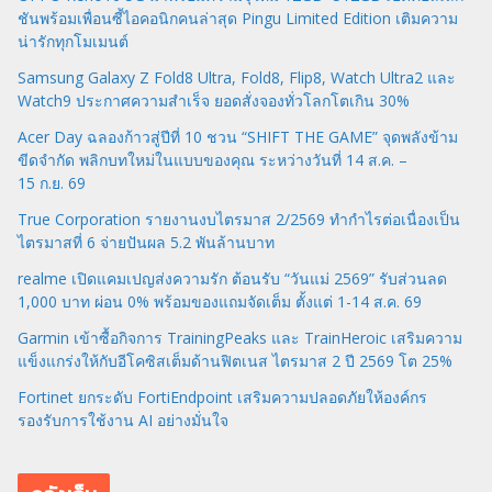
ชันพร้อมเพื่อนซี้ไอคอนิกคนล่าสุด Pingu Limited Edition เติมความ
น่ารักทุกโมเมนต์
Samsung Galaxy Z Fold8 Ultra, Fold8, Flip8, Watch Ultra2 และ
Watch9 ประกาศความสำเร็จ ยอดสั่งจองทั่วโลกโตเกิน 30%
Acer Day ฉลองก้าวสู่ปีที่ 10 ชวน “SHIFT THE GAME” จุดพลังข้าม
ขีดจำกัด พลิกบทใหม่ในแบบของคุณ ระหว่างวันที่ 14 ส.ค. –
15 ก.ย. 69
True Corporation รายงานงบไตรมาส 2/2569 ทำกำไรต่อเนื่องเป็น
ไตรมาสที่ 6 จ่ายปันผล 5.2 พันล้านบาท
realme เปิดแคมเปญส่งความรัก ต้อนรับ “วันแม่ 2569” รับส่วนลด
1,000 บาท ผ่อน 0% พร้อมของแถมจัดเต็ม ตั้งแต่ 1-14 ส.ค. 69
Garmin เข้าซื้อกิจการ TrainingPeaks และ TrainHeroic เสริมความ
แข็งแกร่งให้กับอีโคซิสเต็มด้านฟิตเนส ไตรมาส 2 ปี 2569 โต 25%
Fortinet ยกระดับ FortiEndpoint เสริมความปลอดภัยให้องค์กร
รองรับการใช้งาน AI อย่างมั่นใจ