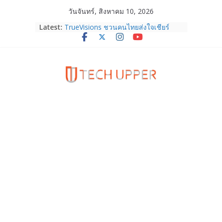
Skip
วันจันทร์, สิงหาคม 10, 2026
to
Latest:
TrueVisions ชวนคนไทยส่งใจเชียร์
content
“เนเน่ รอยัล” บนเวทีโลก ร่วมลุ้นทุก
โมเมนต์สำคัญใน AMERICA’S GOT
TALENT SEASON 21
realme เตรียมฉลองครบรอบแบรนด์กับ
“828 Fan Festival 2026” ภายใต้คอน
เซ็ปต์ “Make Your Passion Real”
OPPO Reno16 5G มาพร้อมความจุใหม่
12GB+512GB เปิดคอลเลกชันพร้อม
เพื่อนซี้ไอคอนิกคนล่าสุด Pingu Limited
Edition เติมความน่ารักทุกโมเมนต์
Samsung Galaxy Z Fold8 Ultra,
Fold8, Flip8, Watch Ultra2 และ
Watch9 ประกาศความสำเร็จ ยอดสั่ง
จองทั่วโลกโตเกิน 30%
HUAWEI Pura 90s Series 5G+ ซื้อกับ
True 5G ลดสูงสุด 19,400 บาท พร้อม
สิทธิพิเศษครบครันทั้งความบันเทิง และ
บริการหลังการขาย