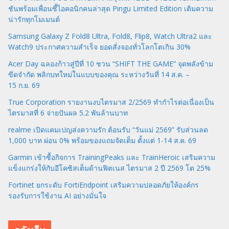
ชันพร้อมเพื่อนซี้ไอคอนิกคนล่าสุด Pingu Limited Edition เติมความ
น่ารักทุกโมเมนต์
Samsung Galaxy Z Fold8 Ultra, Fold8, Flip8, Watch Ultra2 และ
Watch9 ประกาศความสำเร็จ ยอดสั่งจองทั่วโลกโตเกิน 30%
Acer Day ฉลองก้าวสู่ปีที่ 10 ชวน “SHIFT THE GAME” จุดพลังข้าม
ขีดจำกัด พลิกบทใหม่ในแบบของคุณ ระหว่างวันที่ 14 ส.ค. –
15 ก.ย. 69
True Corporation รายงานงบไตรมาส 2/2569 ทำกำไรต่อเนื่องเป็น
ไตรมาสที่ 6 จ่ายปันผล 5.2 พันล้านบาท
realme เปิดแคมเปญส่งความรัก ต้อนรับ “วันแม่ 2569” รับส่วนลด
1,000 บาท ผ่อน 0% พร้อมของแถมจัดเต็ม ตั้งแต่ 1-14 ส.ค. 69
Garmin เข้าซื้อกิจการ TrainingPeaks และ TrainHeroic เสริมความ
แข็งแกร่งให้กับอีโคซิสเต็มด้านฟิตเนส ไตรมาส 2 ปี 2569 โต 25%
Fortinet ยกระดับ FortiEndpoint เสริมความปลอดภัยให้องค์กร
รองรับการใช้งาน AI อย่างมั่นใจ