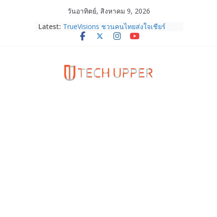
Skip
วันอาทิตย์, สิงหาคม 9, 2026
HUAWEI Pura 90s Series 5G+ ซื้อกับ
to
Latest:
True 5G ลดสูงสุด 19,400 บาท พร้อม
content
สิทธิพิเศษครบครันทั้งความบันเทิง และ
บริการหลังการขาย
TrueVisions ชวนคนไทยส่งใจเชียร์
“เนเน่ รอยัล” บนเวทีโลก ร่วมลุ้นทุก
โมเมนต์สำคัญใน AMERICA’S GOT
TALENT SEASON 21
realme เตรียมฉลองครบรอบแบรนด์กับ
“828 Fan Festival 2026” ภายใต้คอน
เซ็ปต์ “Make Your Passion Real”
OPPO Reno16 5G มาพร้อมความจุใหม่
12GB+512GB เปิดคอลเลกชันพร้อม
เพื่อนซี้ไอคอนิกคนล่าสุด Pingu Limited
Edition เติมความน่ารักทุกโมเมนต์
Samsung Galaxy Z Fold8 Ultra,
Fold8, Flip8, Watch Ultra2 และ
Watch9 ประกาศความสำเร็จ ยอดสั่ง
จองทั่วโลกโตเกิน 30%