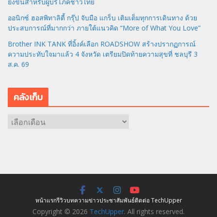
ยิ่งขึ้นสำหรับผู้บริโภคชาวไทย
ออนิกซ์ ฮอสพิทาลิตี้ กรุ๊ป จับมือ แกร็บ เติมเต็มทุกการเดินทาง ด้วย
ประสบการณ์ที่มากกว่า ภายใต้แนวคิด “More of What You Love”
Brother INK TANK ที่อิ้งค์เลือก ROADSHOW สร้างปรากฏการณ์
ความประทับใจมาแล้ว 4 จังหวัด เตรียมปิดท้ายความสุขที่ ชลบุรี 3
ส.ค. 69
คลังเก็บ
ค
ลั
ง
เ
ก็
บ
หน้าแรก
รีวิว
บทความ
ข่าว
ประชาสัมพันธ์
ติดต่อ TechUpper
Copyright © 2026
TechUpper
. All rights reserved.