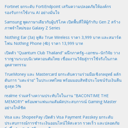
Fortinet ยกระดับ FortiEndpoint เสริมความปลอดภัยให้องค์กร
รองรับการใช้งาน AI อย่างมั่นใจ
Samsung พูดภาษาเดียวกับผู้บริโภค เปิดพื้นที่ให้ผู้กำกับ Gen Z สร้าง
ภาพจำใหม่ของ Galaxy Z Series
Nothing Ear (3a) หูฟัง True Wireless ราคา 3,999 บาท และสมาร์ต
โฟน Nothing Phone (4b) ราคา 13,999 บาท
เปิดตัว “Quantum Club Thailand” ผนึกภาครัฐ–เอกชน–นักวิจัย วาง
รากฐานระบบนิเวศควอนตัมไทย เชื่อมงานวิจัยสู่การใช้จริงในภาค
อุตสาหกรรม
TrueMoney และ Mastercard ยกระดับความร่วมมือเชิงกลยุทธ์ ผลัก
ดันการ “แตะจ่าย” ในประเทศไทย พร้อมมอบสิทธิประโยชน์รับเงินคืน
สูงสุด 5%
realme ร่วมสร้างความประทับใจในงาน “BACONTIME THE
MEMORY” พร้อมพาแฟนเกมสัมผัสประสบการณ์ Gaming Master
อย่างใกล้ชิด
Visa และ ShopeePay เปิดตัว Visa Payment Passkey ยกระดับ
ประสบการณ์การชำระเงินออนไลน์ให้สะดวก รวดเร็ว และปลอดภัย