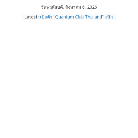
Skip
วันพฤหัสบดี, สิงหาคม 6, 2026
to
Latest:
เปิดตัว “Quantum Club Thailand” ผนึก
content
ภาครัฐ–เอกชน–นักวิจัย วางรากฐาน
ระบบนิเวศควอนตัมไทย เชื่อมงานวิจัยสู่
การใช้จริงในภาคอุตสาหกรรม
Garmin เข้าซื้อกิจการ TrainingPeaks
และ TrainHeroic เสริมความแข็งแกร่ง
ให้กับอีโคซิสเต็มด้านฟิตเนส ไตรมาส 2
ปี 2569 โต 25%
Fortinet ยกระดับ FortiEndpoint เสริม
ความปลอดภัยให้องค์กร รองรับการใช้
งาน AI อย่างมั่นใจ
Samsung พูดภาษาเดียวกับผู้บริโภค
เปิดพื้นที่ให้ผู้กำกับ Gen Z สร้างภาพจำ
ใหม่ของ Galaxy Z Series
Nothing Ear (3a) หูฟัง True Wireless
ราคา 3,999 บาท และสมาร์ตโฟน
Nothing Phone (4b) ราคา 13,999
บาท